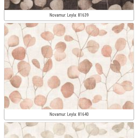
Novamur:
Leyla:
81639
Novamur:
Leyla:
81640