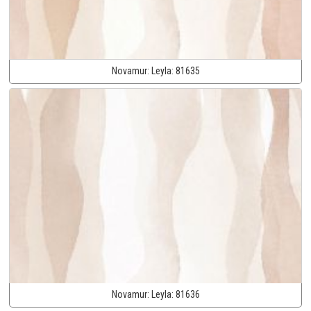
Novamur:
Leyla:
81635
Novamur:
Leyla:
81636