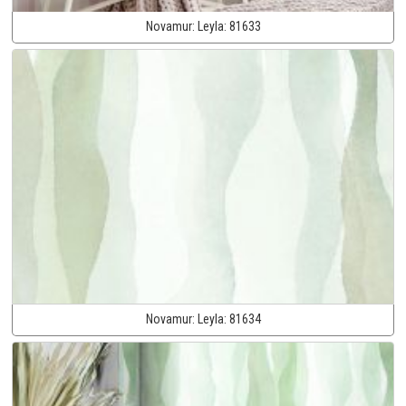
Novamur:
Leyla:
81633
Novamur:
Leyla:
81634