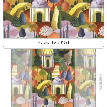
Novamur:
Leyla:
81664