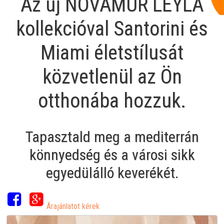
Az új NOVAMUR LEYLA
kollekcióval Santorini és
Miami életstílusát
közvetlenül az Ön
otthonába hozzuk.
Tapasztald meg a mediterrán
könnyedség és a városi sikk
egyedülálló keverékét.
Árajánlatot kérek