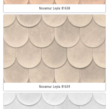
Novamur:
Leyla:
81658
Novamur:
Leyla:
81659