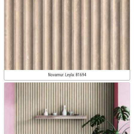
Novamur:
Leyla:
81694