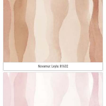
Novamur:
Leyla:
81632