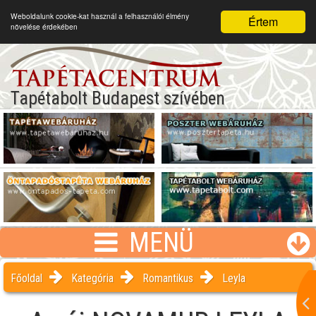
Weboldalunk cookie-kat használ a felhasználói élmény
Értem
növelése érdekében
Tapétabolt Budapest szívében
MENÜ
Főoldal
Kategória
Romantikus
Leyla