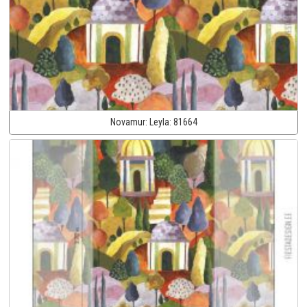
Novamur:
Leyla:
81664