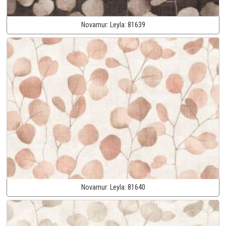
Novamur:
Leyla:
81639
Novamur:
Leyla:
81640