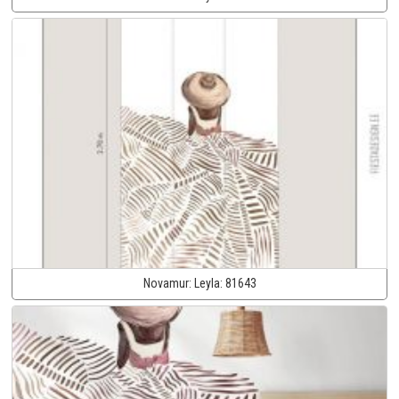
Novamur:
Leyla:
81643