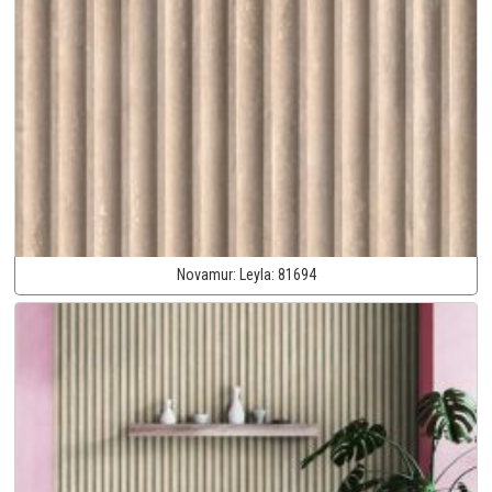
Novamur:
Leyla:
81694