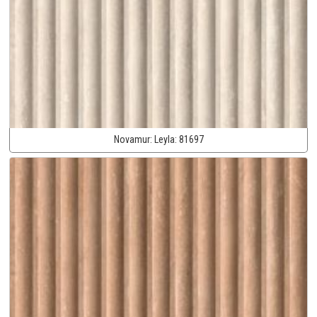
Novamur:
Leyla:
81697