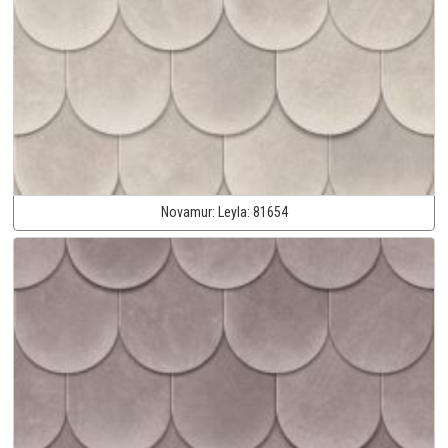
Novamur:
Leyla:
81654