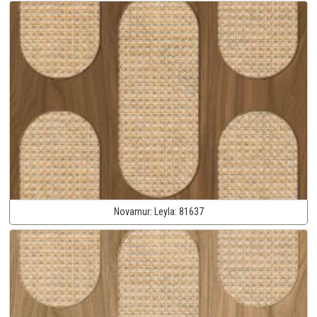
Novamur:
Leyla:
81637