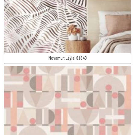
Novamur:
Leyla:
81643