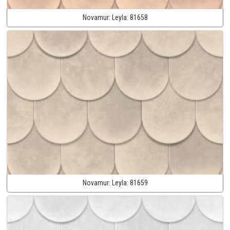
Novamur:
Leyla:
81658
Novamur:
Leyla:
81659