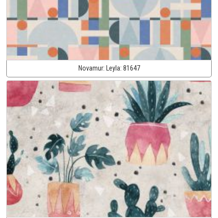
Novamur:
Leyla:
81647