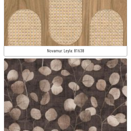
Novamur:
Leyla:
81638