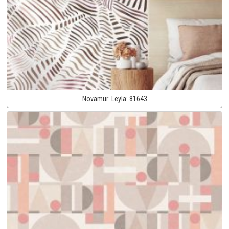
Novamur:
Leyla:
81643