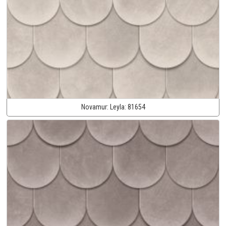
Novamur:
Leyla:
81654