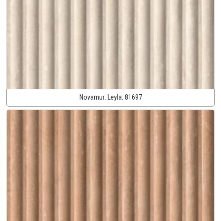
Novamur:
Leyla:
81697