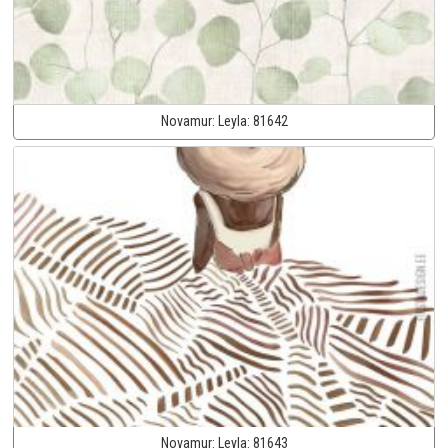
Novamur:
Leyla:
81642
Novamur:
Leyla:
81643