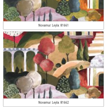
Novamur:
Leyla:
81661
Novamur:
Leyla:
81662