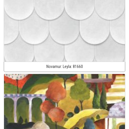
Novamur:
Leyla:
81660