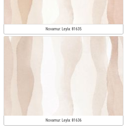
Novamur:
Leyla:
81635
Novamur:
Leyla:
81636