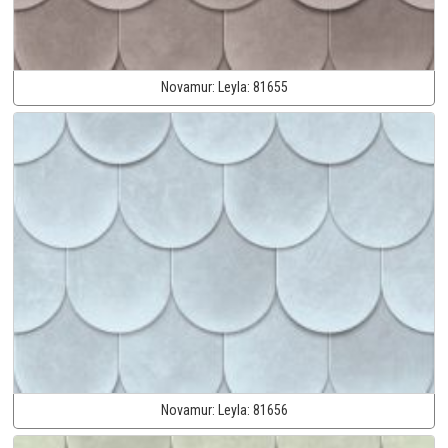
Novamur:
Leyla:
81655
Novamur:
Leyla:
81656