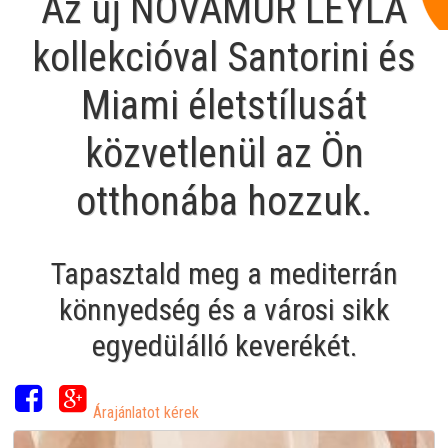
Az új NOVAMUR LEYLA
kollekcióval Santorini és
Miami életstílusát
közvetlenül az Ön
otthonába hozzuk.
Tapasztald meg a mediterrán
könnyedség és a városi sikk
egyedülálló keverékét.
Árajánlatot kérek