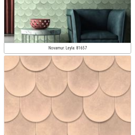
Novamur:
Leyla:
81657