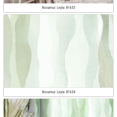
Novamur:
Leyla:
81633
Novamur:
Leyla:
81634