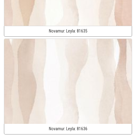
Novamur:
Leyla:
81635
Novamur:
Leyla:
81636