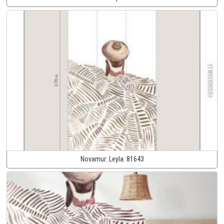
Novamur:
Leyla:
81643