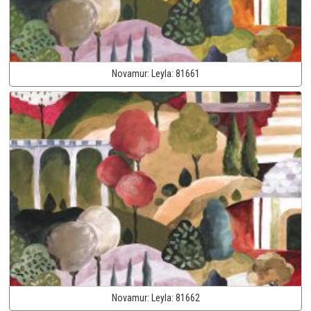
Novamur:
Leyla:
81661
Novamur:
Leyla:
81662