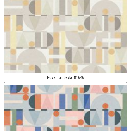
Novamur:
Leyla:
81646