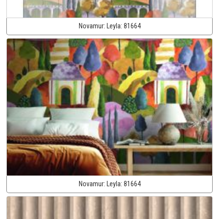
Novamur:
Leyla:
81664
Novamur:
Leyla:
81664