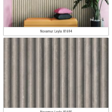
Novamur:
Leyla:
81694
Novamur:
Leyla:
81695