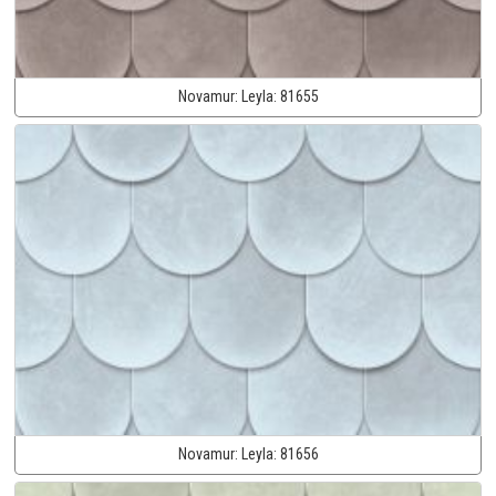
Novamur:
Leyla:
81655
Novamur:
Leyla:
81656