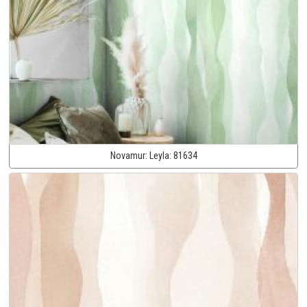
Novamur:
Leyla:
81634