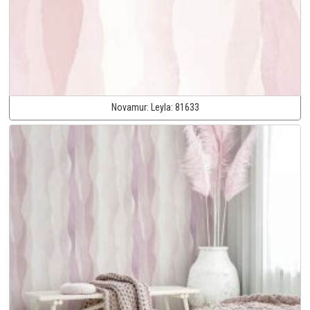
Novamur:
Leyla:
81633