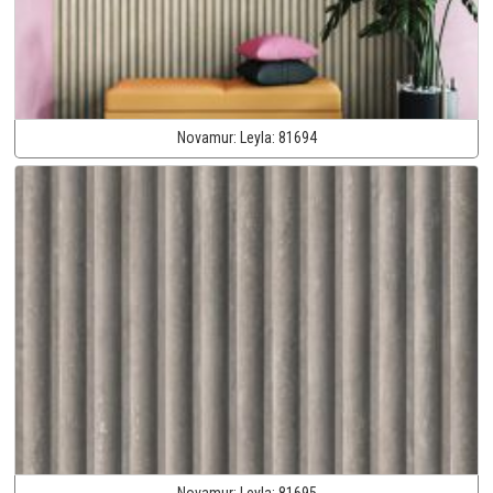
Novamur:
Leyla:
81694
Novamur:
Leyla:
81695