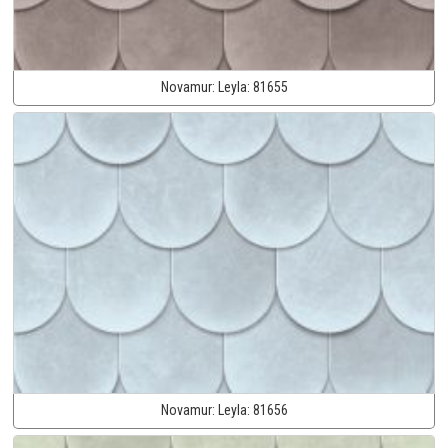
Novamur:
Leyla:
81655
Novamur:
Leyla:
81656