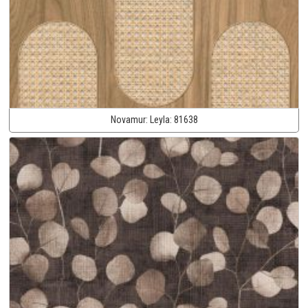
Novamur:
Leyla:
81638