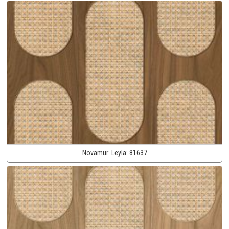
Novamur:
Leyla:
81637