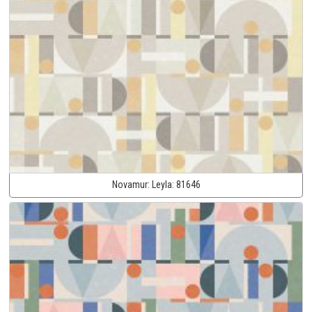
Novamur:
Leyla:
81646