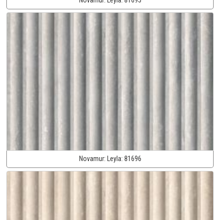
Novamur:
Leyla:
81696