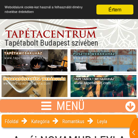
Weboldalunk cookie-kat használ a felhasználói élmény
Értem
növelése érdekében
Tapétabolt Budapest szívében
MENÜ
Főoldal
Kategória
Romantikus
Leyla