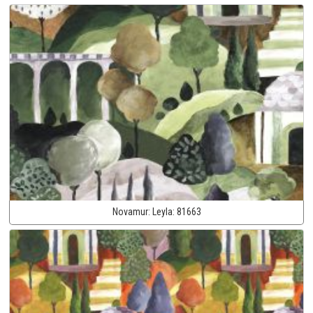
Novamur:
Leyla:
81663