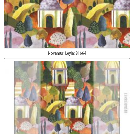
Novamur:
Leyla:
81664