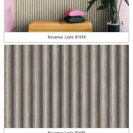
Novamur:
Leyla:
81694
Novamur:
Leyla:
81695