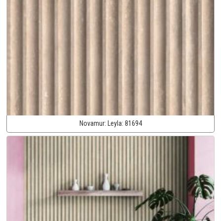
Novamur:
Leyla:
81694