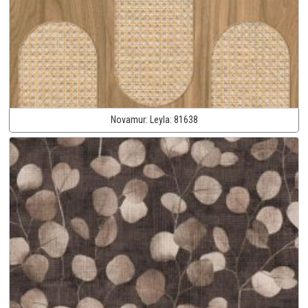
Novamur:
Leyla:
81638