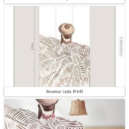
Novamur:
Leyla:
81643