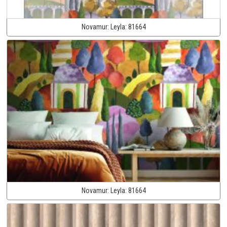
Novamur:
Leyla:
81664
Novamur:
Leyla:
81664