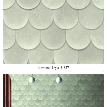
Novamur:
Leyla:
81657