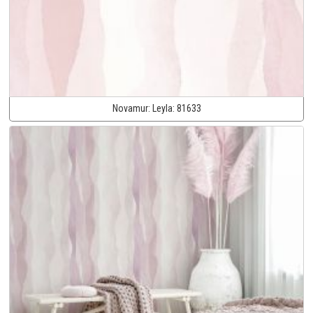
Novamur:
Leyla:
81633