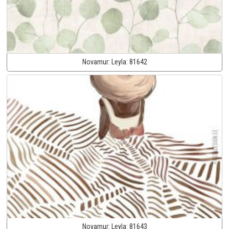
Novamur:
Leyla:
81642
Novamur:
Leyla:
81643