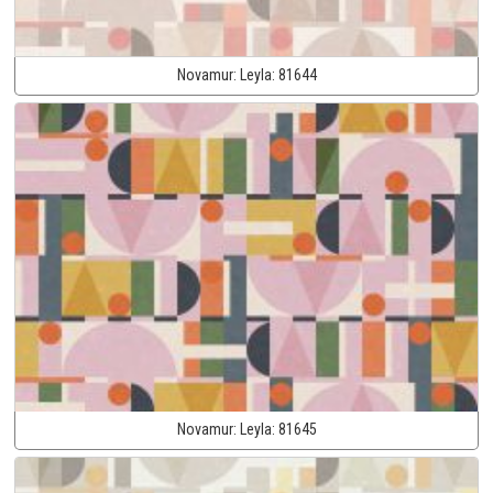
Novamur:
Leyla:
81644
Novamur:
Leyla:
81645