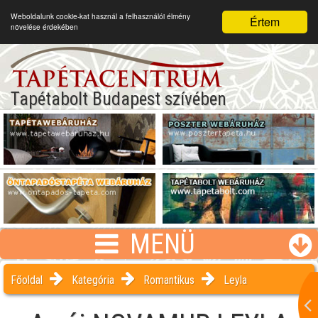
Weboldalunk cookie-kat használ a felhasználói élmény
Értem
növelése érdekében
Tapétabolt Budapest szívében
MENÜ
Főoldal
Kategória
Romantikus
Leyla