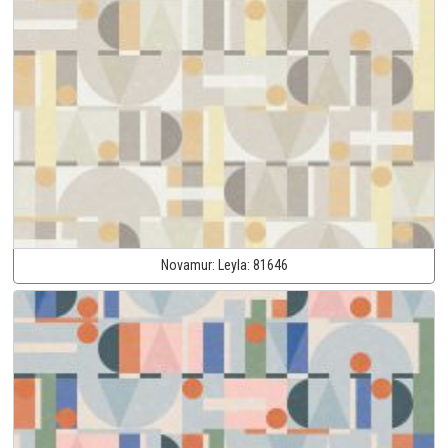
Novamur:
Leyla:
81646