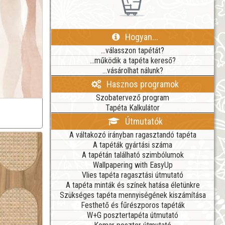
Hogyan...
...válasszon tapétát?
...működik a tapéta kereső?
...vásárolhat nálunk?
Hasznos programok
Szobatervező program
Tapéta Kalkulátor
Útmutatók
A váltakozó irányban ragasztandó tapéta
A tapéták gyártási száma
A tapétán található szimbólumok
Wallpapering with EasyUp
Vlies tapéta ragasztási útmutató
A tapéta minták és színek hatása életünkre
Szükséges tapéta mennyiségének kiszámítása
Festhető és fűrészporos tapéták
W+G posztertapéta útmutató