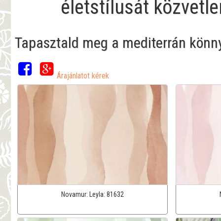
életstílusát közvetl
Tapasztald meg a mediterrán könnye
Árajánlatot kérek
Novamur:
Leyla:
81632