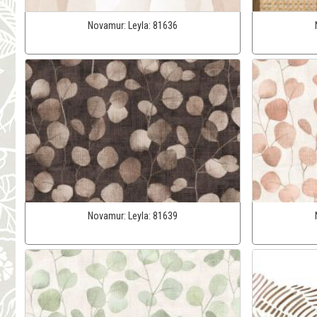
Novamur:
Leyla:
81636
Novamur:
Leyla:
81639