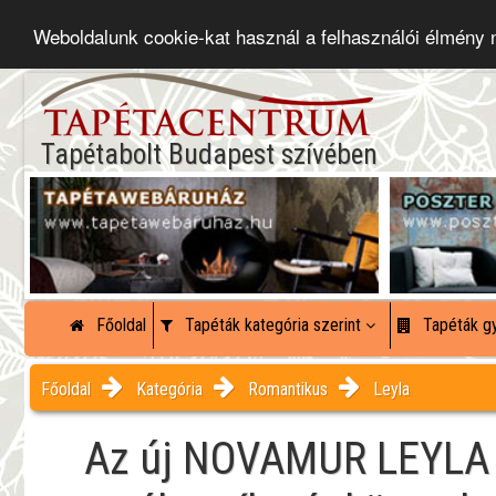
Weboldalunk cookie-kat használ a felhasználói élmény
Tapétabolt Budapest szívében
Főoldal
Tapéták kategória szerint
Tapéták gy
Főoldal
Kategória
Romantikus
Leyla
Az új NOVAMUR LEYLA k