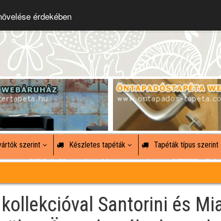
 növelése érdekében
ártók szerint
Készletes tapéták
Tapéták típus szerint
ollekcióval Santorini és Mi