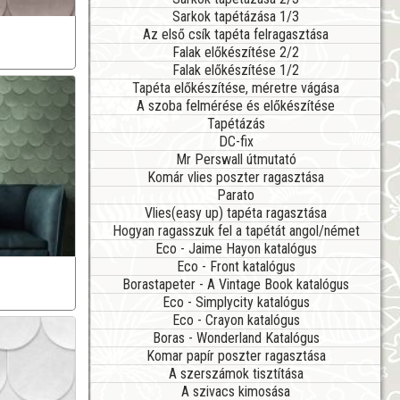
Sarkok tapétázása 1/3
Az első csík tapéta felragasztása
Falak előkészítése 2/2
Falak előkészítése 1/2
Tapéta előkészítése, méretre vágása
A szoba felmérése és előkészítése
Tapétázás
DC-fix
Mr Perswall útmutató
Komár vlies poszter ragasztása
Parato
Vlies(easy up) tapéta ragasztása
Hogyan ragasszuk fel a tapétát angol/német
Eco - Jaime Hayon katalógus
Eco - Front katalógus
Borastapeter - A Vintage Book katalógus
Eco - Simplycity katalógus
Eco - Crayon katalógus
Boras - Wonderland Katalógus
Komar papír poszter ragasztása
A szerszámok tisztítása
A szivacs kimosása