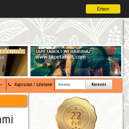
Értem
Kapcsolat / üzleteink
Keresés
ami