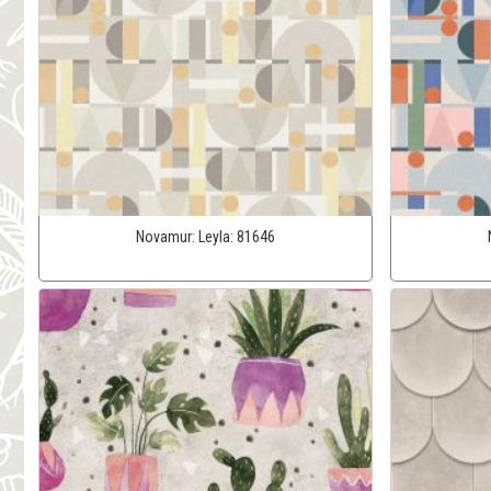
Novamur:
Leyla:
81646