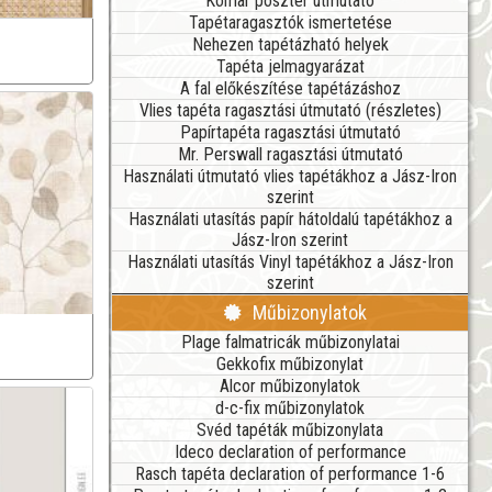
Komar poszter útmutató
Tapétaragasztók ismertetése
Nehezen tapétázható helyek
Tapéta jelmagyarázat
A fal előkészítése tapétázáshoz
Vlies tapéta ragasztási útmutató (részletes)
Papírtapéta ragasztási útmutató
Mr. Perswall ragasztási útmutató
Használati útmutató vlies tapétákhoz a Jász-Iron
szerint
Használati utasítás papír hátoldalú tapétákhoz a
Jász-Iron szerint
Használati utasítás Vinyl tapétákhoz a Jász-Iron
szerint
Műbizonylatok
Plage falmatricák műbizonylatai
Gekkofix műbizonylat
Alcor műbizonylatok
d-c-fix műbizonylatok
Svéd tapéták műbizonylata
Ideco declaration of performance
Rasch tapéta declaration of performance 1-6