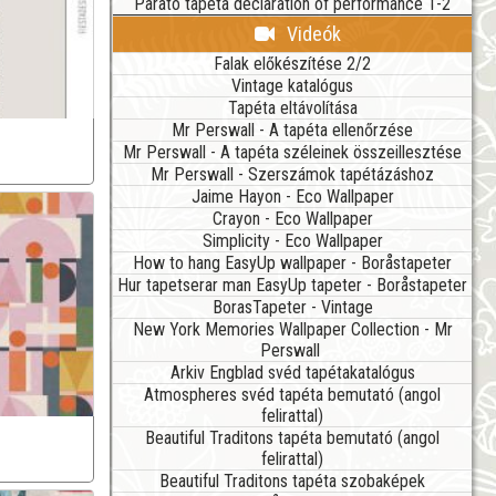
Parato tapéta declaration of performance 1-2
Videók
Falak előkészítése 2/2
Vintage katalógus
Tapéta eltávolítása
Mr Perswall - A tapéta ellenőrzése
Mr Perswall - A tapéta széleinek összeillesztése
Mr Perswall - Szerszámok tapétázáshoz
Jaime Hayon - Eco Wallpaper
Crayon - Eco Wallpaper
Simplicity - Eco Wallpaper
How to hang EasyUp wallpaper - Boråstapeter
Hur tapetserar man EasyUp tapeter - Boråstapeter
BorasTapeter - Vintage
New York Memories Wallpaper Collection - Mr
Perswall
Arkiv Engblad svéd tapétakatalógus
Atmospheres svéd tapéta bemutató (angol
felirattal)
Beautiful Traditons tapéta bemutató (angol
felirattal)
Beautiful Traditons tapéta szobaképek