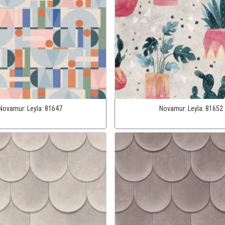
Novamur:
Leyla:
81647
Novamur:
Leyla:
81652