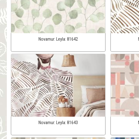
Novamur:
Leyla:
81642
Novamur:
Leyla:
81643