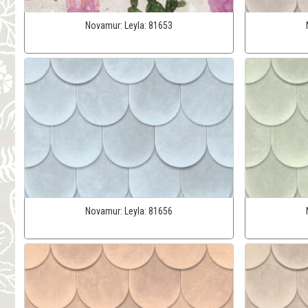
Novamur:
Leyla:
81653
Novamur:
Leyla:
81656