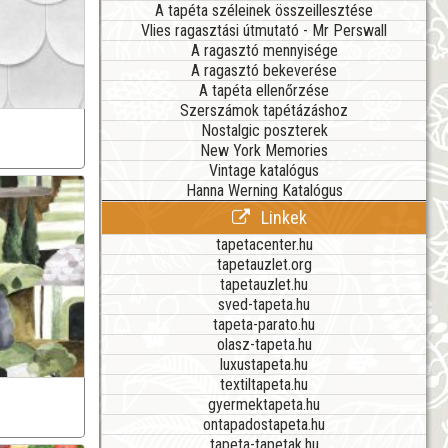
A tapéta széleinek összeillesztése
Vlies ragasztási útmutató - Mr Perswall
A ragasztó mennyisége
A ragasztó bekeverése
A tapéta ellenőrzése
Szerszámok tapétázáshoz
Nostalgic poszterek
New York Memories
Vintage katalógus
Hanna Werning Katalógus
Linkek
tapetacenter.hu
tapetauzlet.org
tapetauzlet.hu
sved-tapeta.hu
tapeta-parato.hu
olasz-tapeta.hu
luxustapeta.hu
textiltapeta.hu
gyermektapeta.hu
ontapadostapeta.hu
tapeta-tapetak.hu