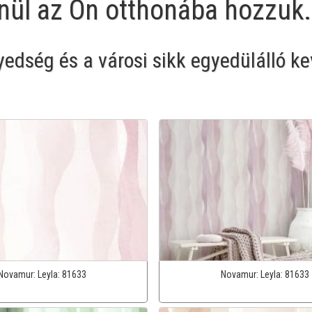
enül az Ön otthonába hozzuk.
dség és a városi sikk egyedülálló ke
Novamur:
Leyla:
81633
Novamur:
Leyla:
81633