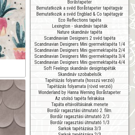
Boråstapeter
Bemutatkozik a svéd Boråstapeter tapétagyár
Bemutatkozik a svéd Engblad & Co tapétagyár
Eco Reflections tapéta
Lexington - skandináv tapéták
Nature skandináv tapéta
Scandinavian Designers 2 svéd tapéta
Scandinavian Designers Mini gyermektapéta 1/4
Scandinavian Designers Mini gyermektapéta 2/4
Scandinavian Designers Mini gyermektapéta 3/4
Scandinavian Designers Mini gyermektapéta 4/4
Soft Feelings skandináv designtapéták
Skandináv szobabelsők
Tapétázás folyamata (hosszú verzió)
Tapétázás folyamata (rövid verzió)
Wonderland by Hanna Werning Boråstapeter
Az utolsó tapéta felrakása
Tapáta eltávolításának menete
Bordűr ragasztási útmutató 2. film.
Bordűr ragasztási útmutató 2/3
Bordűr ragasztási útmutató 1/3
Sarkok tapétázása 3/3
Sarkok tapétázása 2/3