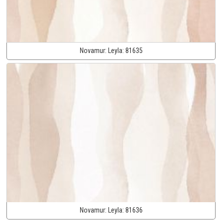
Novamur:
Leyla:
81635
Novamur:
Leyla:
81636