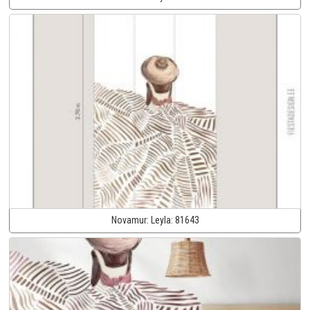
Novamur:
Leyla:
81643