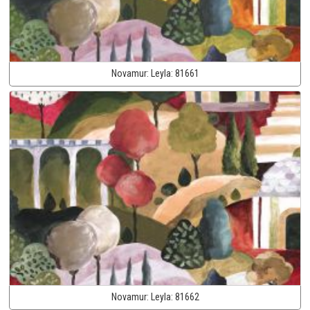
Novamur:
Leyla:
81661
Novamur:
Leyla:
81662