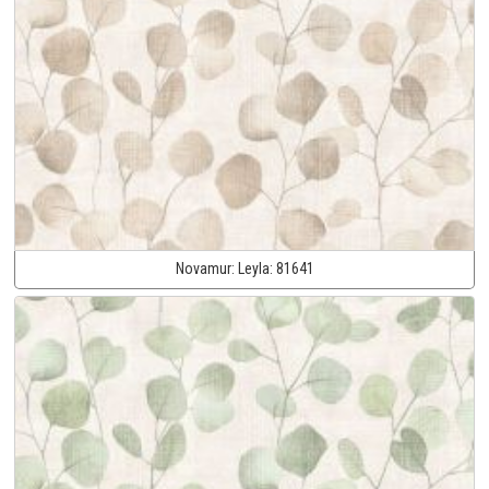
Novamur:
Leyla:
81641