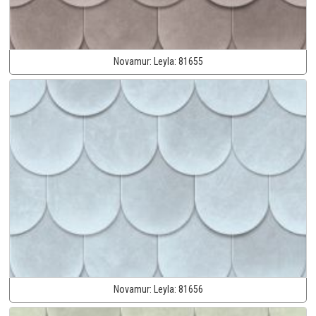
Novamur:
Leyla:
81655
Novamur:
Leyla:
81656