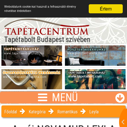
Weboldalunk cookie-kat használ a felhasználói élmény
Értem
növelése érdekében
Tapétabolt Budapest szívében
MENÜ
Főoldal
Kategória
Romantikus
Leyla