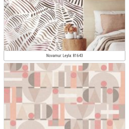
Novamur:
Leyla:
81643