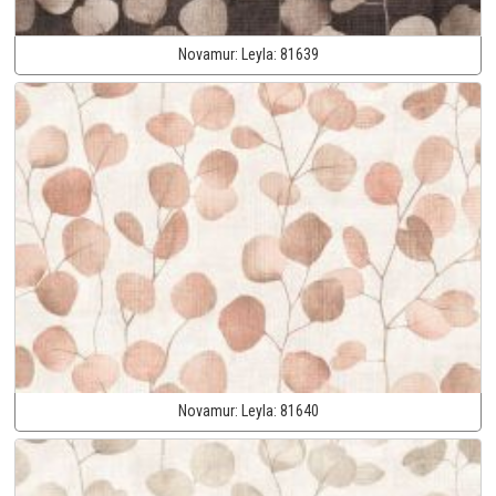
Novamur:
Leyla:
81639
Novamur:
Leyla:
81640