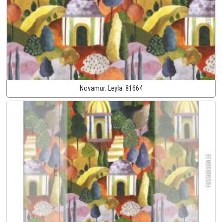
Novamur:
Leyla:
81664