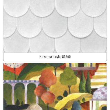
Novamur:
Leyla:
81660