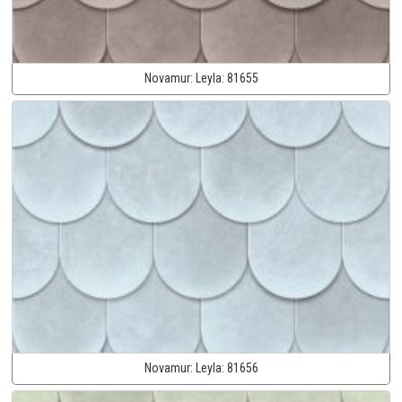
Novamur:
Leyla:
81655
Novamur:
Leyla:
81656