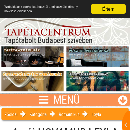
Weboldalunk cookie-kat használ a felhasználói élmény
Értem
növelése érdekében
Tapétabolt Budapest szívében
MENÜ
Főoldal
Kategória
Romantikus
Leyla