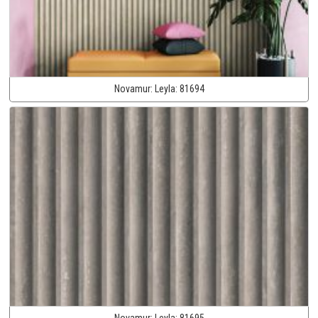
Novamur:
Leyla:
81694
Novamur:
Leyla:
81695