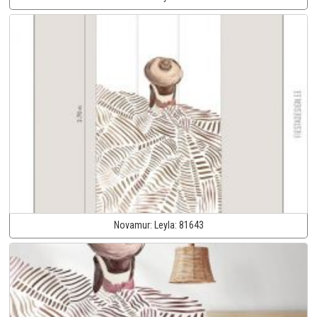
Novamur:
Leyla:
81643