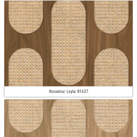
Novamur:
Leyla:
81637