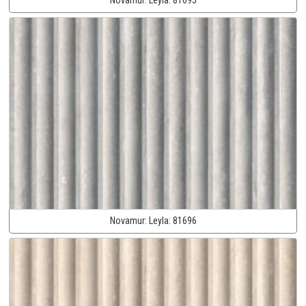
Novamur:
Leyla:
81696