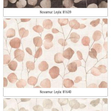
Novamur:
Leyla:
81639
Novamur:
Leyla:
81640