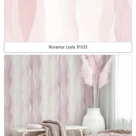
Novamur:
Leyla:
81633