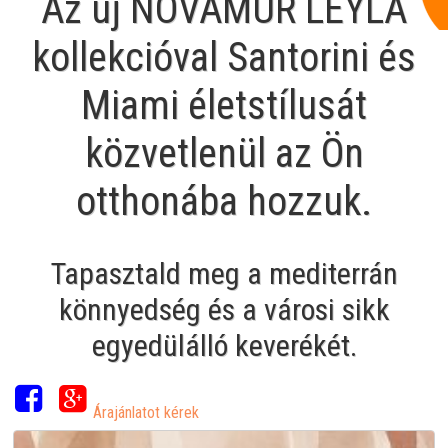
Az új NOVAMUR LEYLA
kollekcióval Santorini és
Miami életstílusát
közvetlenül az Ön
otthonába hozzuk.
Tapasztald meg a mediterrán
könnyedség és a városi sikk
egyedülálló keverékét.
Árajánlatot kérek