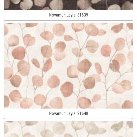
Novamur:
Leyla:
81639
Novamur:
Leyla:
81640