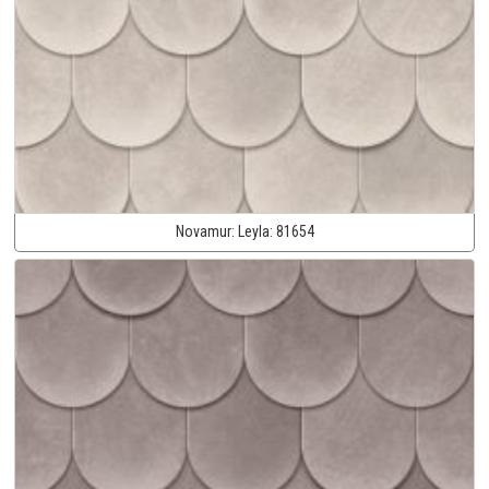
Novamur:
Leyla:
81654