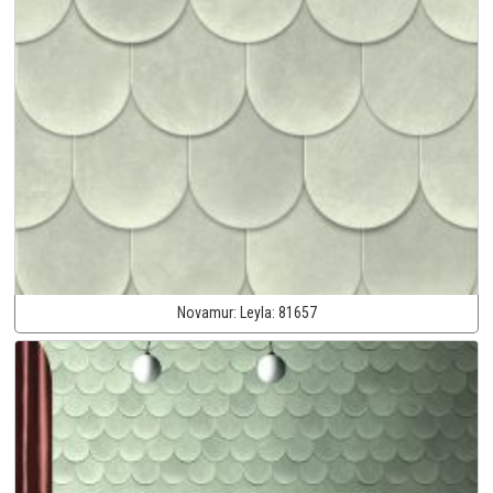
Novamur:
Leyla:
81657