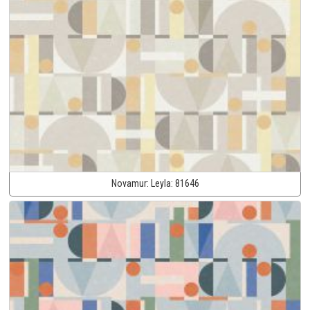
Novamur:
Leyla:
81646