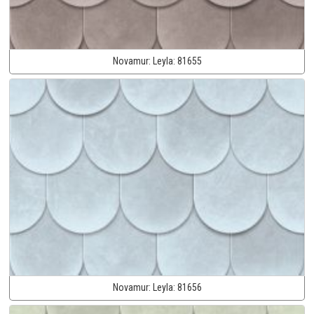
Novamur:
Leyla:
81655
Novamur:
Leyla:
81656