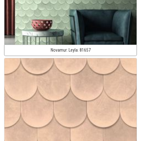
Novamur:
Leyla:
81657