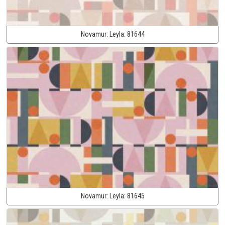
Novamur:
Leyla:
81644
Novamur:
Leyla:
81645