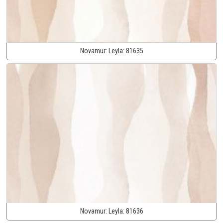
Novamur:
Leyla:
81635
Novamur:
Leyla:
81636