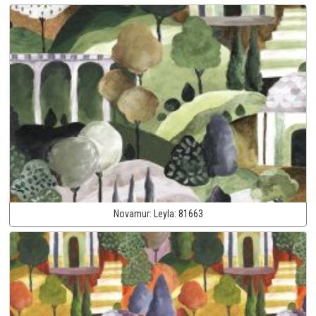
Novamur:
Leyla:
81663