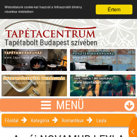
Weboldalunk cookie-kat használ a felhasználói élmény
Értem
növelése érdekében
Tapétabolt Budapest szívében
MENÜ
Főoldal
Kategória
Romantikus
Leyla