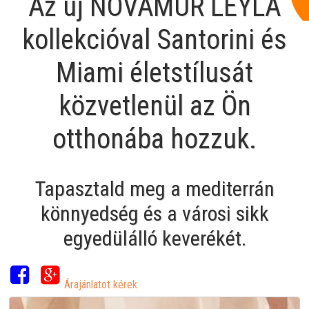
Az új NOVAMUR LEYLA
kollekcióval Santorini és
Miami életstílusát
közvetlenül az Ön
otthonába hozzuk.
Tapasztald meg a mediterrán
könnyedség és a városi sikk
egyedülálló keverékét.
Árajánlatot kérek