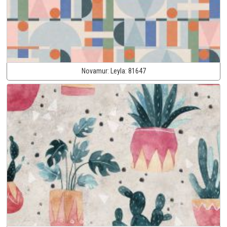
Novamur:
Leyla:
81647