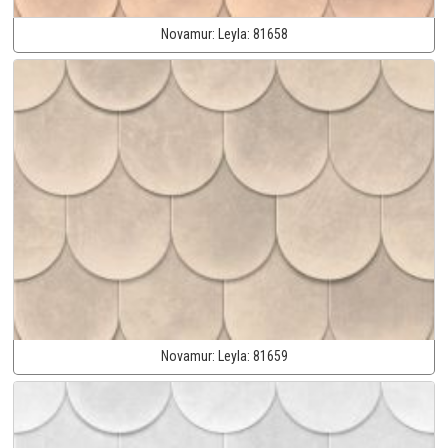
Novamur:
Leyla:
81658
Novamur:
Leyla:
81659