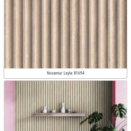
Novamur:
Leyla:
81694