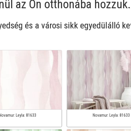
enül az Ön otthonába hozzuk.
dség és a városi sikk egyedülálló ke
Novamur:
Leyla:
81633
Novamur:
Leyla:
81633