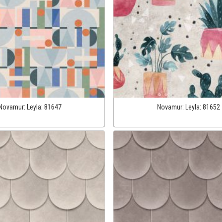
Novamur:
Leyla:
81647
Novamur:
Leyla:
81652