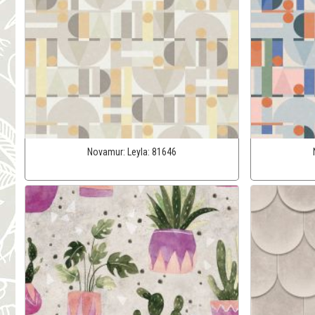
Novamur:
Leyla:
81646