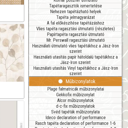
Komar poszter útmutató
Tapétaragasztók ismertetése
Nehezen tapétázható helyek
Tapéta jelmagyarázat
A fal előkészítése tapétázáshoz
Vlies tapéta ragasztási útmutató (részletes)
Papírtapéta ragasztási útmutató
Mr. Perswall ragasztási útmutató
Használati útmutató vlies tapétákhoz a Jász-Iron
szerint
Használati utasítás papír hátoldalú tapétákhoz a
Jász-Iron szerint
Használati utasítás Vinyl tapétákhoz a Jász-Iron
szerint
Műbizonylatok
Plage falmatricák műbizonylatai
Gekkofix műbizonylat
Alcor műbizonylatok
d-c-fix műbizonylatok
Svéd tapéták műbizonylata
Ideco declaration of performance
Rasch tapéta declaration of performance 1-6