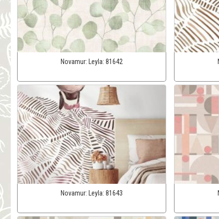
Novamur:
Leyla:
81642
Novamur:
Leyla:
81643