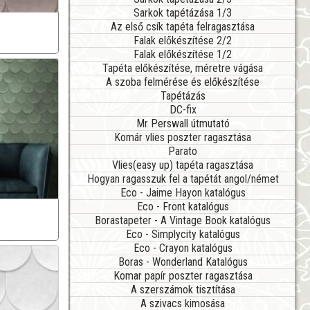
Sarkok tapétázása 1/3
Az első csík tapéta felragasztása
Falak előkészítése 2/2
Falak előkészítése 1/2
Tapéta előkészítése, méretre vágása
A szoba felmérése és előkészítése
Tapétázás
DC-fix
Mr Perswall útmutató
Komár vlies poszter ragasztása
Parato
Vlies(easy up) tapéta ragasztása
Hogyan ragasszuk fel a tapétát angol/német
Eco - Jaime Hayon katalógus
Eco - Front katalógus
Borastapeter - A Vintage Book katalógus
Eco - Simplycity katalógus
Eco - Crayon katalógus
Boras - Wonderland Katalógus
Komar papír poszter ragasztása
A szerszámok tisztítása
A szivacs kimosása