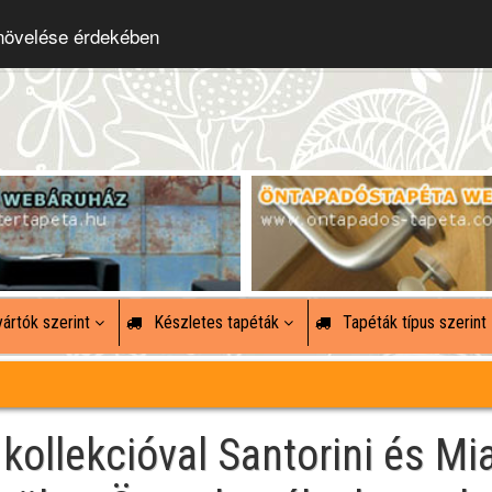
 növelése érdekében
ártók szerint
Készletes tapéták
Tapéták típus szerint
ollekcióval Santorini és Mi