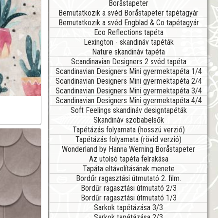
Boråstapeter
Bemutatkozik a svéd Boråstapeter tapétagyár
Bemutatkozik a svéd Engblad & Co tapétagyár
Eco Reflections tapéta
Lexington - skandináv tapéták
Nature skandináv tapéta
Scandinavian Designers 2 svéd tapéta
Scandinavian Designers Mini gyermektapéta 1/4
Scandinavian Designers Mini gyermektapéta 2/4
Scandinavian Designers Mini gyermektapéta 3/4
Scandinavian Designers Mini gyermektapéta 4/4
Soft Feelings skandináv designtapéták
Skandináv szobabelsők
Tapétázás folyamata (hosszú verzió)
Tapétázás folyamata (rövid verzió)
Wonderland by Hanna Werning Boråstapeter
Az utolsó tapéta felrakása
Tapáta eltávolításának menete
Bordűr ragasztási útmutató 2. film.
Bordűr ragasztási útmutató 2/3
Bordűr ragasztási útmutató 1/3
Sarkok tapétázása 3/3
Sarkok tapétázása 2/3