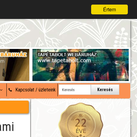
Értem
Kapcsolat / üzleteink
Keresés
ami