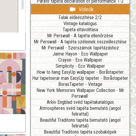
Parato tapéta declaration of performance 1-2
Videók
Falak előkészítése 2/2
Vintage katalógus
Tapéta eltávolítása
Mr Perswall - A tapéta ellenőrzése
Mr Perswall - A tapéta széleinek összeillesztése
Mr Perswall - Szerszámok tapétázáshoz
Jaime Hayon - Eco Wallpaper
Crayon - Eco Wallpaper
Simplicity - Eco Wallpaper
How to hang EasyUp wallpaper - Boråstapeter
Hur tapetserar man EasyUp tapeter - Boråstapeter
BorasTapeter - Vintage
New York Memories Wallpaper Collection - Mr
Perswall
Arkiv Engblad svéd tapétakatalógus
Atmospheres svéd tapéta bemutató (angol
felirattal)
Beautiful Traditons tapéta bemutató (angol
felirattal)
Beautiful Traditons tapéta szobaképek