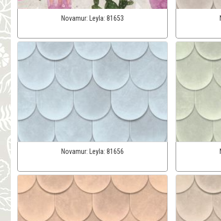
Novamur:
Leyla:
81653
Novamur:
Leyla:
81656