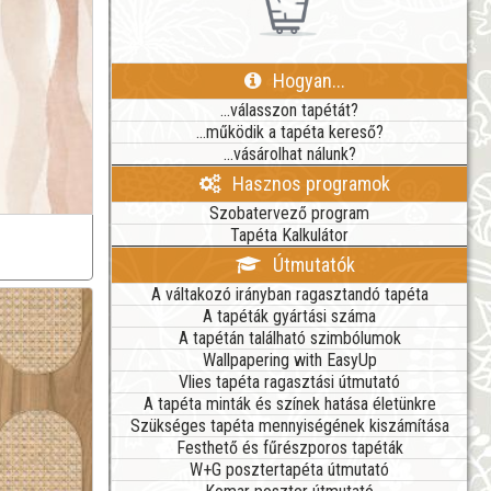
Hogyan...
...válasszon tapétát?
...működik a tapéta kereső?
...vásárolhat nálunk?
Hasznos programok
Szobatervező program
Tapéta Kalkulátor
Útmutatók
A váltakozó irányban ragasztandó tapéta
A tapéták gyártási száma
A tapétán található szimbólumok
Wallpapering with EasyUp
Vlies tapéta ragasztási útmutató
A tapéta minták és színek hatása életünkre
Szükséges tapéta mennyiségének kiszámítása
Festhető és fűrészporos tapéták
W+G posztertapéta útmutató