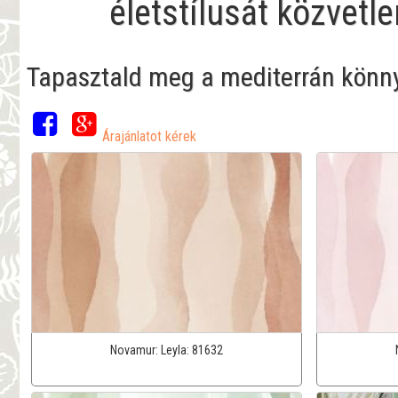
életstílusát közvetl
Tapasztald meg a mediterrán könnye
Árajánlatot kérek
Novamur:
Leyla:
81632