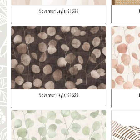
Novamur:
Leyla:
81636
Novamur:
Leyla:
81639