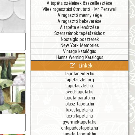
A tapéta széleinek összeillesztése
Vlies ragasztási útmutató - Mr Perswall
A ragasztó mennyisége
A ragasztó bekeverése
A tapéta ellenőrzése
Szerszámok tapétázáshoz
Nostalgic poszterek
New York Memories
Vintage katalógus
Hanna Werning Katalógus
Linkek
tapetacenter.hu
tapetauzlet.org
tapetauzlet.hu
sved-tapeta.hu
tapeta-parato.hu
olasz-tapeta.hu
luxustapeta.hu
textiltapeta.hu
gyermektapeta.hu
ontapadostapeta.hu
tapeta-tapetak.hu