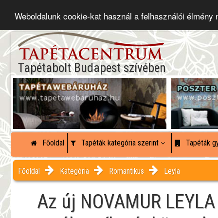
Weboldalunk cookie-kat használ a felhasználói élmény
Tapétabolt Budapest szívében
Főoldal
Tapéták kategória szerint
Tapéták gy
Főoldal
Kategória
Romantikus
Leyla
Az új NOVAMUR LEYLA k