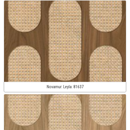
Novamur:
Leyla:
81637