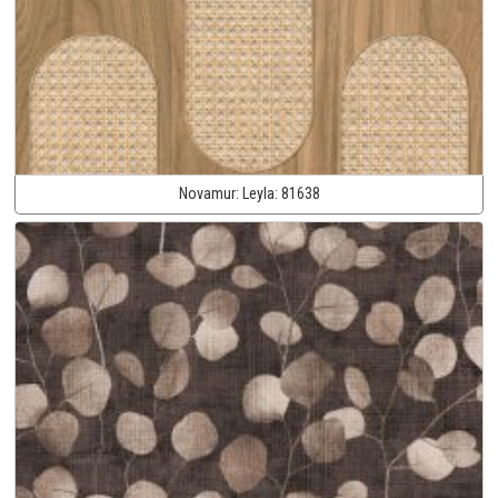
Novamur:
Leyla:
81638