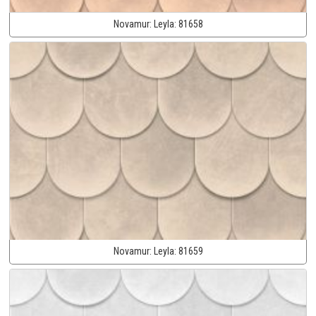
Novamur:
Leyla:
81658
Novamur:
Leyla:
81659