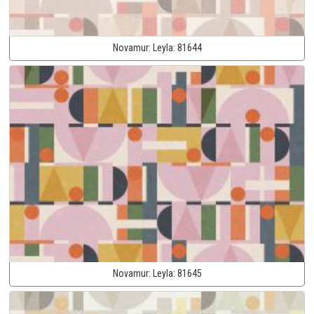
Novamur:
Leyla:
81644
Novamur:
Leyla:
81645