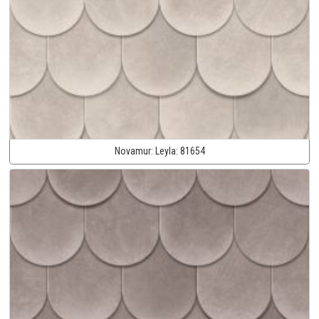
Novamur:
Leyla:
81654