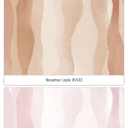
Novamur:
Leyla:
81632