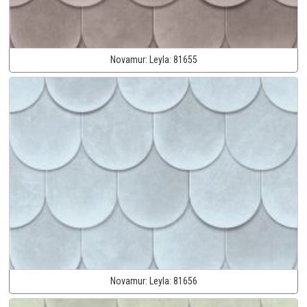
Novamur:
Leyla:
81655
Novamur:
Leyla:
81656