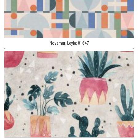
Novamur:
Leyla:
81647