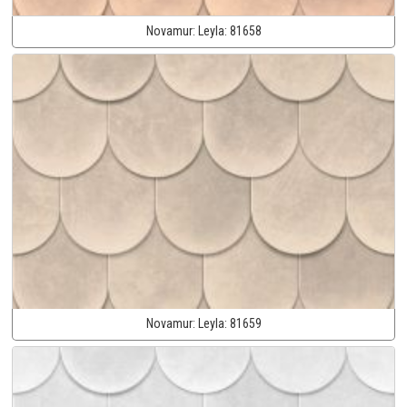
Novamur:
Leyla:
81658
Novamur:
Leyla:
81659