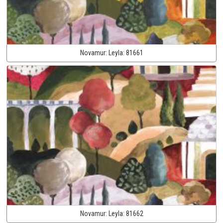
Novamur:
Leyla:
81661
Novamur:
Leyla:
81662