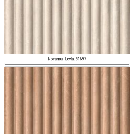
Novamur:
Leyla:
81697