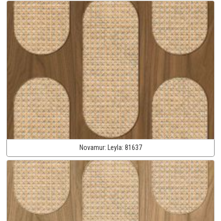
Novamur:
Leyla:
81637