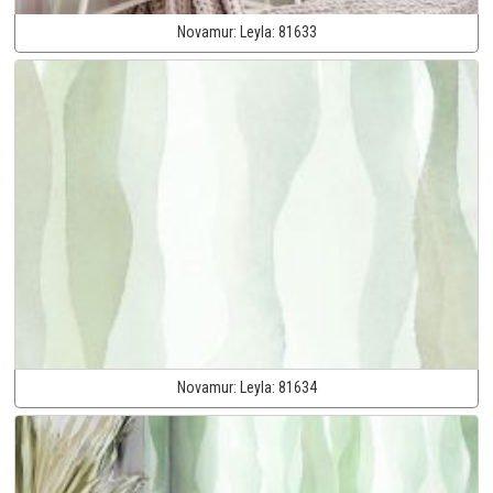
Novamur:
Leyla:
81633
Novamur:
Leyla:
81634