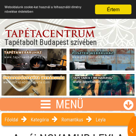
Weboldalunk cookie-kat használ a felhasználói élmény
Értem
növelése érdekében
Tapétabolt Budapest szívében
MENÜ
Főoldal
Kategória
Romantikus
Leyla