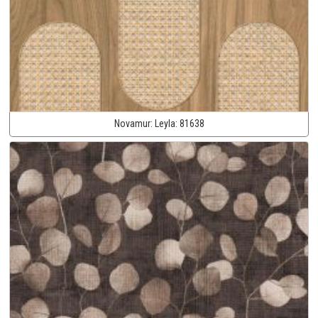
Novamur:
Leyla:
81638