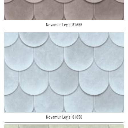
Novamur:
Leyla:
81655
Novamur:
Leyla:
81656