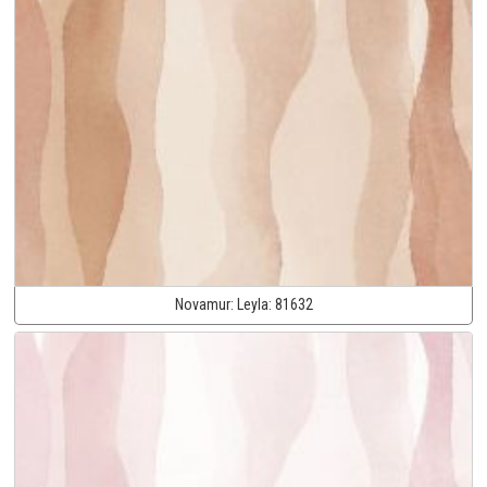
Novamur:
Leyla:
81632