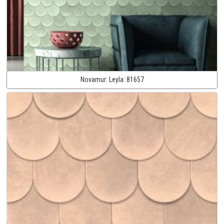
Novamur:
Leyla:
81657