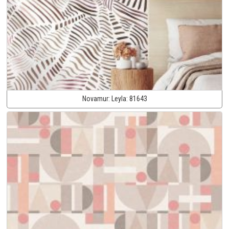
Novamur:
Leyla:
81643