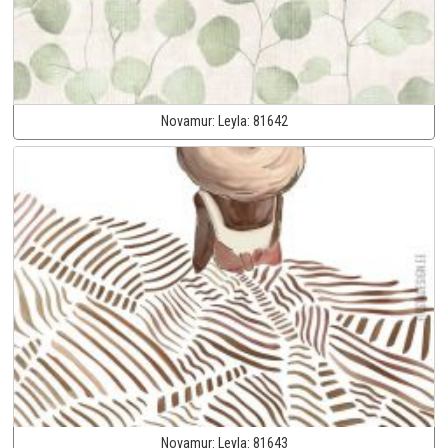
Novamur:
Leyla:
81642
Novamur:
Leyla:
81643