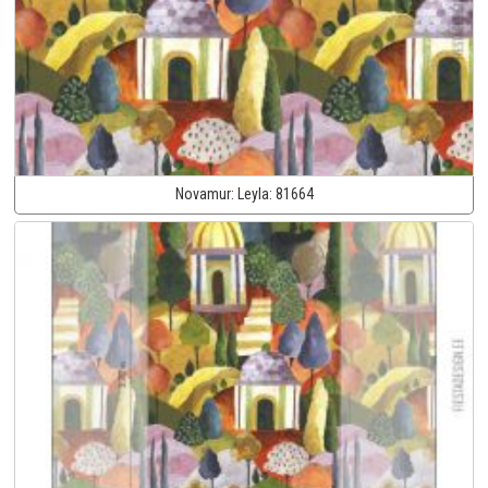
Novamur:
Leyla:
81664