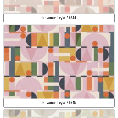
Novamur:
Leyla:
81644
Novamur:
Leyla:
81645