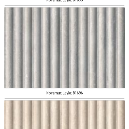
Novamur:
Leyla:
81696