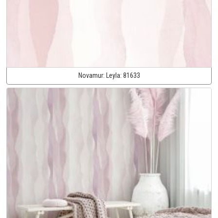
Novamur:
Leyla:
81633