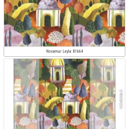
Novamur:
Leyla:
81664