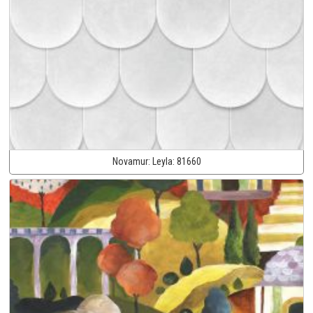
Novamur:
Leyla:
81660