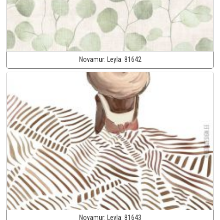
Novamur:
Leyla:
81642
Novamur:
Leyla:
81643