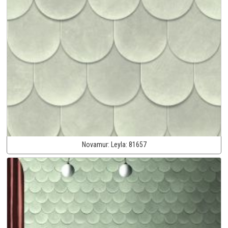
Novamur:
Leyla:
81657