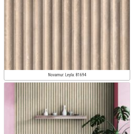
Novamur:
Leyla:
81694