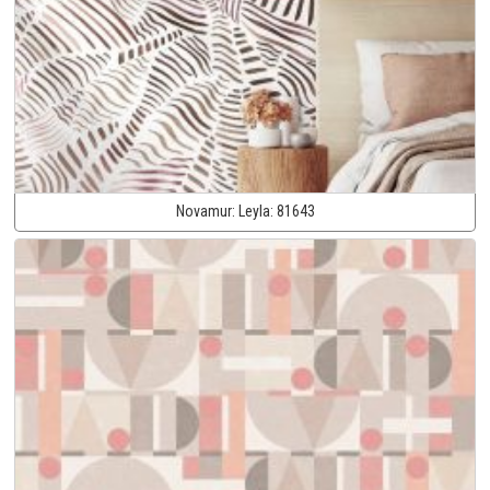
Novamur:
Leyla:
81643