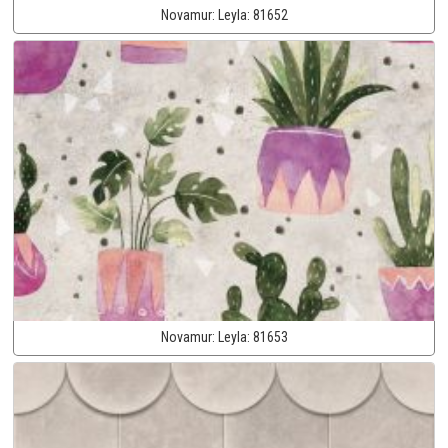
Novamur:
Leyla:
81652
Novamur:
Leyla:
81653