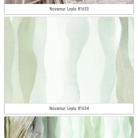
Novamur:
Leyla:
81633
Novamur:
Leyla:
81634