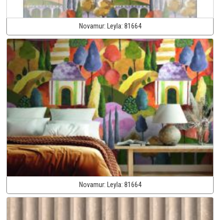
Novamur:
Leyla:
81664
Novamur:
Leyla:
81664