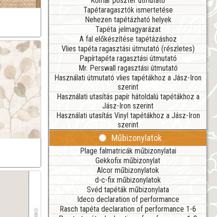
Komar poszter útmutató
Tapétaragasztók ismertetése
Nehezen tapétázható helyek
Tapéta jelmagyarázat
A fal előkészítése tapétázáshoz
Vlies tapéta ragasztási útmutató (részletes)
Papírtapéta ragasztási útmutató
Mr. Perswall ragasztási útmutató
Használati útmutató vlies tapétákhoz a Jász-Iron
szerint
Használati utasítás papír hátoldalú tapétákhoz a
Jász-Iron szerint
Használati utasítás Vinyl tapétákhoz a Jász-Iron
szerint
Műbizonylatok
Plage falmatricák műbizonylatai
Gekkofix műbizonylat
Alcor műbizonylatok
d-c-fix műbizonylatok
Svéd tapéták műbizonylata
Ideco declaration of performance
Rasch tapéta declaration of performance 1-6