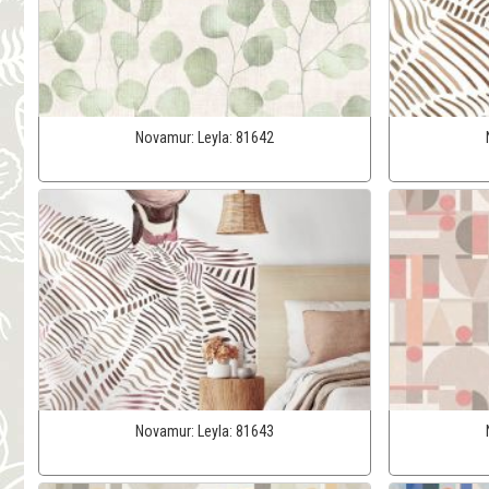
Novamur:
Leyla:
81642
Novamur:
Leyla:
81643