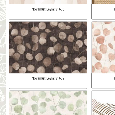
Novamur:
Leyla:
81636
Novamur:
Leyla:
81639