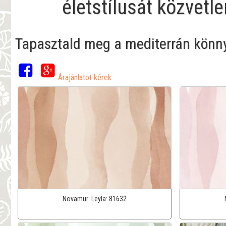
életstílusát közvetl
Tapasztald meg a mediterrán könnye
Árajánlatot kérek
Novamur:
Leyla:
81632