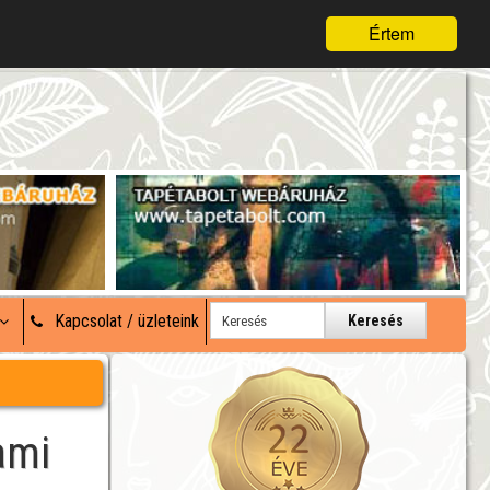
Értem
Kapcsolat / üzleteink
Keresés
ami