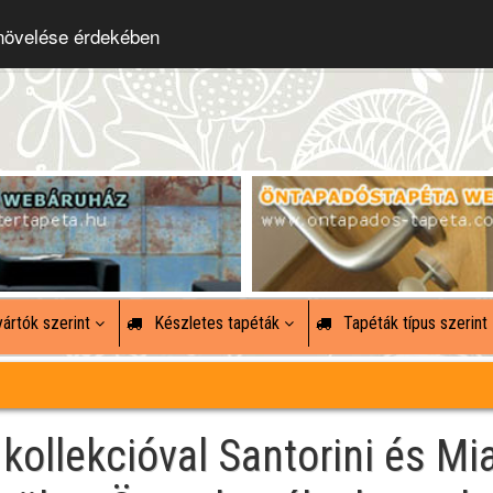
 növelése érdekében
ártók szerint
Készletes tapéták
Tapéták típus szerint
ollekcióval Santorini és Mi