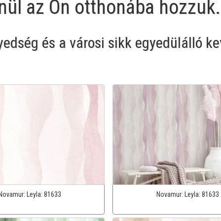
enül az Ön otthonába hozzuk.
dség és a városi sikk egyedülálló ke
Novamur:
Leyla:
81633
Novamur:
Leyla:
81633