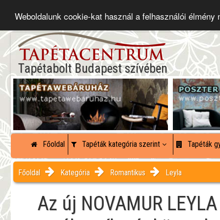
Weboldalunk cookie-kat használ a felhasználói élmény
Tapétabolt Budapest szívében
Főoldal
Tapéták kategória szerint
Tapéták gy
Főoldal
Kategória
Romantikus
Leyla
Az új NOVAMUR LEYLA k