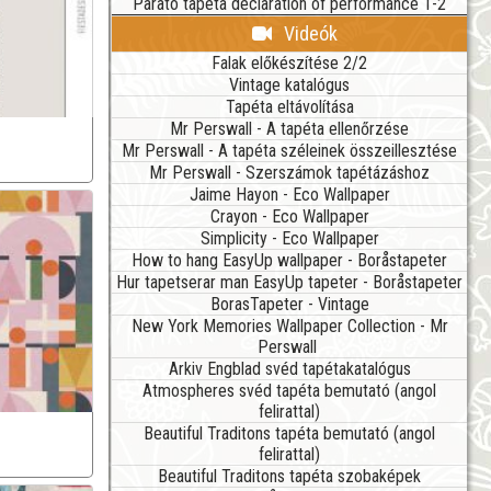
Parato tapéta declaration of performance 1-2
Videók
Falak előkészítése 2/2
Vintage katalógus
Tapéta eltávolítása
Mr Perswall - A tapéta ellenőrzése
Mr Perswall - A tapéta széleinek összeillesztése
Mr Perswall - Szerszámok tapétázáshoz
Jaime Hayon - Eco Wallpaper
Crayon - Eco Wallpaper
Simplicity - Eco Wallpaper
How to hang EasyUp wallpaper - Boråstapeter
Hur tapetserar man EasyUp tapeter - Boråstapeter
BorasTapeter - Vintage
New York Memories Wallpaper Collection - Mr
Perswall
Arkiv Engblad svéd tapétakatalógus
Atmospheres svéd tapéta bemutató (angol
felirattal)
Beautiful Traditons tapéta bemutató (angol
felirattal)
Beautiful Traditons tapéta szobaképek