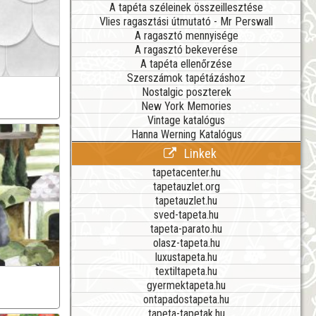
A tapéta széleinek összeillesztése
Vlies ragasztási útmutató - Mr Perswall
A ragasztó mennyisége
A ragasztó bekeverése
A tapéta ellenőrzése
Szerszámok tapétázáshoz
Nostalgic poszterek
New York Memories
Vintage katalógus
Hanna Werning Katalógus
Linkek
tapetacenter.hu
tapetauzlet.org
tapetauzlet.hu
sved-tapeta.hu
tapeta-parato.hu
olasz-tapeta.hu
luxustapeta.hu
textiltapeta.hu
gyermektapeta.hu
ontapadostapeta.hu
tapeta-tapetak.hu