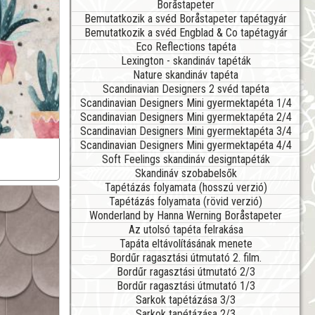
Boråstapeter
Bemutatkozik a svéd Boråstapeter tapétagyár
Bemutatkozik a svéd Engblad & Co tapétagyár
Eco Reflections tapéta
Lexington - skandináv tapéták
Nature skandináv tapéta
Scandinavian Designers 2 svéd tapéta
Scandinavian Designers Mini gyermektapéta 1/4
Scandinavian Designers Mini gyermektapéta 2/4
Scandinavian Designers Mini gyermektapéta 3/4
Scandinavian Designers Mini gyermektapéta 4/4
Soft Feelings skandináv designtapéták
Skandináv szobabelsők
Tapétázás folyamata (hosszú verzió)
Tapétázás folyamata (rövid verzió)
Wonderland by Hanna Werning Boråstapeter
Az utolsó tapéta felrakása
Tapáta eltávolításának menete
Bordűr ragasztási útmutató 2. film.
Bordűr ragasztási útmutató 2/3
Bordűr ragasztási útmutató 1/3
Sarkok tapétázása 3/3
Sarkok tapétázása 2/3