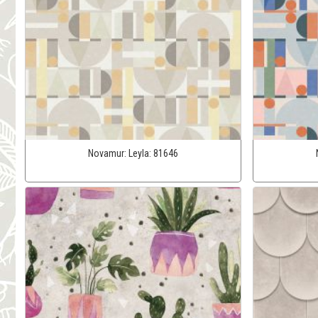
Novamur:
Leyla:
81646