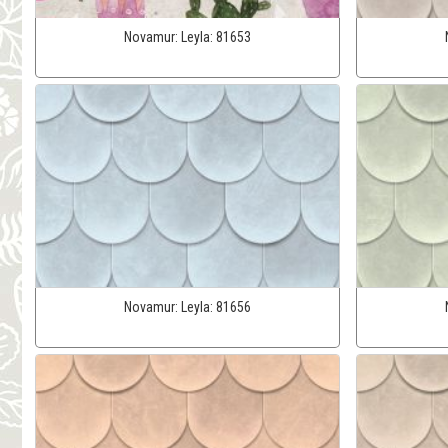
Novamur:
Leyla:
81653
Novamur:
Leyla:
81656