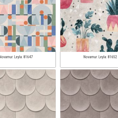
Novamur:
Leyla:
81647
Novamur:
Leyla:
81652