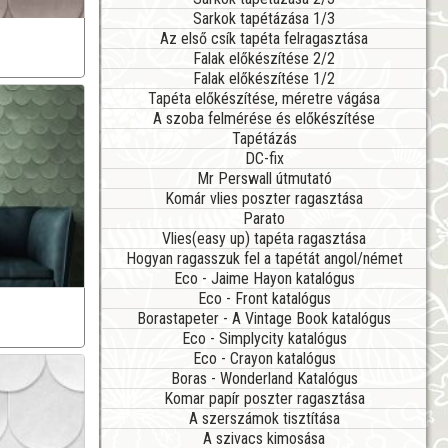
Sarkok tapétázása 1/3
Az első csík tapéta felragasztása
Falak előkészítése 2/2
Falak előkészítése 1/2
Tapéta előkészítése, méretre vágása
A szoba felmérése és előkészítése
Tapétázás
DC-fix
Mr Perswall útmutató
Komár vlies poszter ragasztása
Parato
Vlies(easy up) tapéta ragasztása
Hogyan ragasszuk fel a tapétát angol/német
Eco - Jaime Hayon katalógus
Eco - Front katalógus
Borastapeter - A Vintage Book katalógus
Eco - Simplycity katalógus
Eco - Crayon katalógus
Boras - Wonderland Katalógus
Komar papír poszter ragasztása
A szerszámok tisztítása
A szivacs kimosása