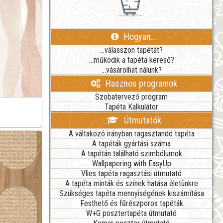
Hogyan...
...válasszon tapétát?
...működik a tapéta kereső?
...vásárolhat nálunk?
Hasznos programok
Szobatervező program
Tapéta Kalkulátor
Útmutatók
A váltakozó irányban ragasztandó tapéta
A tapéták gyártási száma
A tapétán található szimbólumok
Wallpapering with EasyUp
Vlies tapéta ragasztási útmutató
A tapéta minták és színek hatása életünkre
Szükséges tapéta mennyiségének kiszámítása
Festhető és fűrészporos tapéták
W+G posztertapéta útmutató