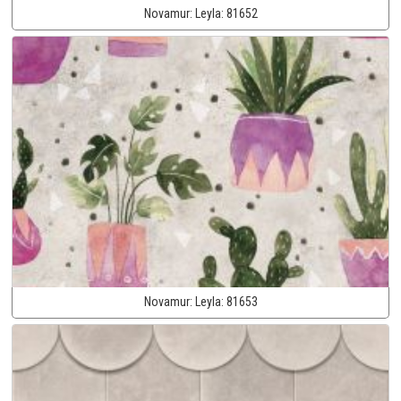
Novamur:
Leyla:
81652
Novamur:
Leyla:
81653