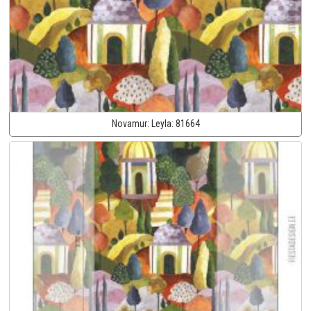
Novamur:
Leyla:
81664