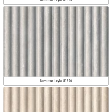
Novamur:
Leyla:
81696