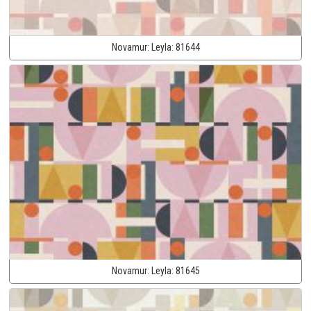
Novamur:
Leyla:
81644
Novamur:
Leyla:
81645