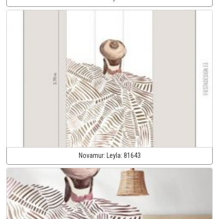
Novamur:
Leyla:
81643