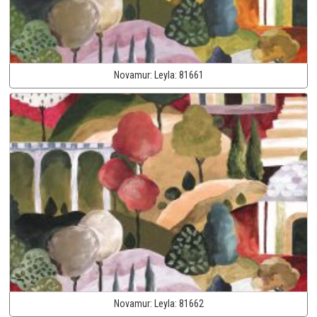
Novamur:
Leyla:
81661
Novamur:
Leyla:
81662