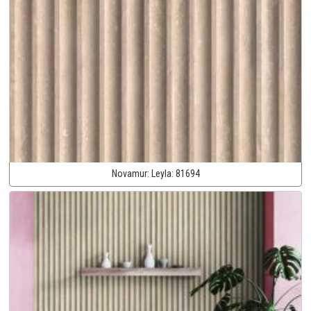
Novamur:
Leyla:
81694