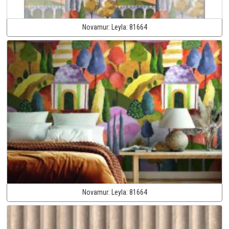
Novamur:
Leyla:
81664
Novamur:
Leyla:
81664