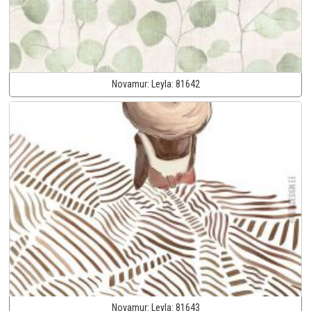
Novamur:
Leyla:
81642
Novamur:
Leyla:
81643