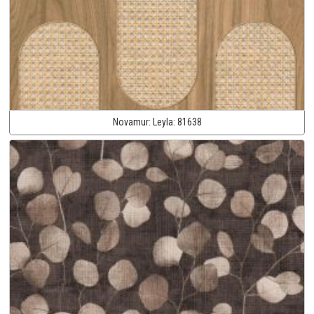
Novamur:
Leyla:
81638