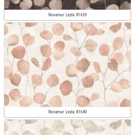
Novamur:
Leyla:
81639
Novamur:
Leyla:
81640