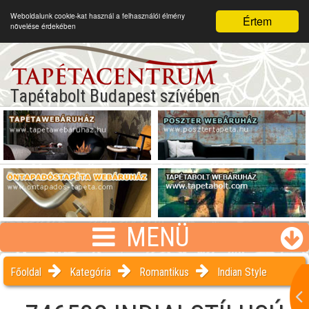
Weboldalunk cookie-kat használ a felhasználói élmény
Értem
növelése érdekében
Tapétabolt Budapest szívében
MENÜ
Főoldal
Kategória
Romantikus
Indian Style