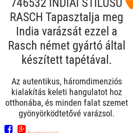
746532 INDIAI STÍLUSÚ
RASCH Tapasztalja meg
India varázsát ezzel a
Rasch német gyártó által
készített tapétával.
Az autentikus, háromdimenziós
kialakítás keleti hangulatot hoz
otthonába, és minden falat szemet
gyönyörködtetővé varázsol.