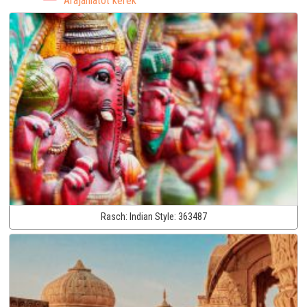
Árajánlatot kérek
Rasch:
Indian Style:
363487