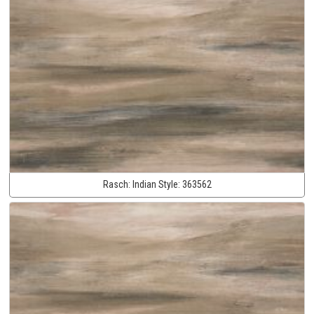
Rasch:
Indian Style:
363562