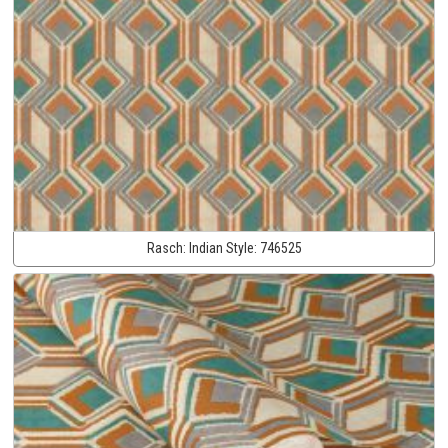
Rasch:
Indian Style:
746525