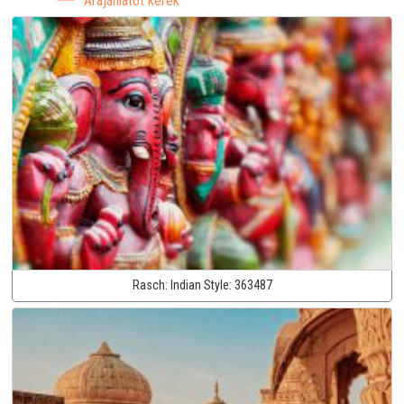
Árajánlatot kérek
Rasch:
Indian Style:
363487