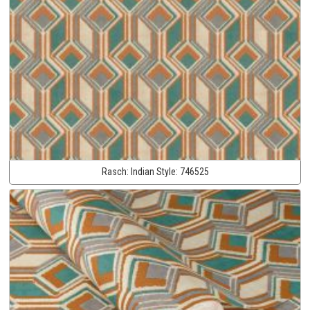
Rasch:
Indian Style:
746525