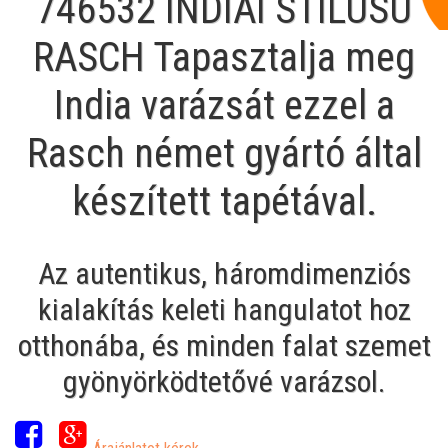
746532 INDIAI STÍLUSÚ
RASCH Tapasztalja meg
India varázsát ezzel a
Rasch német gyártó által
készített tapétával.
Az autentikus, háromdimenziós
kialakítás keleti hangulatot hoz
otthonába, és minden falat szemet
gyönyörködtetővé varázsol.