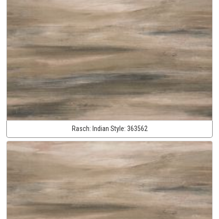
Rasch:
Indian Style:
363562