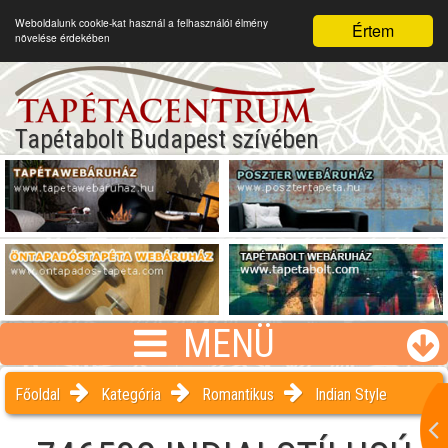
Weboldalunk cookie-kat használ a felhasználói élmény
Értem
növelése érdekében
Tapétabolt Budapest szívében
MENÜ
Főoldal
Kategória
Romantikus
Indian Style