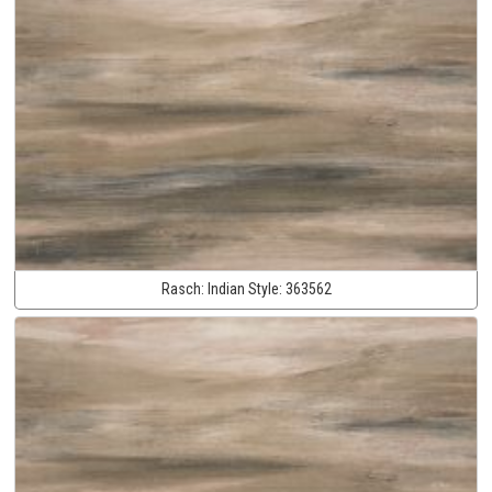
Rasch:
Indian Style:
363562