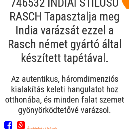
746532 INDIAI STÍLUSÚ
RASCH Tapasztalja meg
India varázsát ezzel a
Rasch német gyártó által
készített tapétával.
Az autentikus, háromdimenziós
kialakítás keleti hangulatot hoz
otthonába, és minden falat szemet
gyönyörködtetővé varázsol.