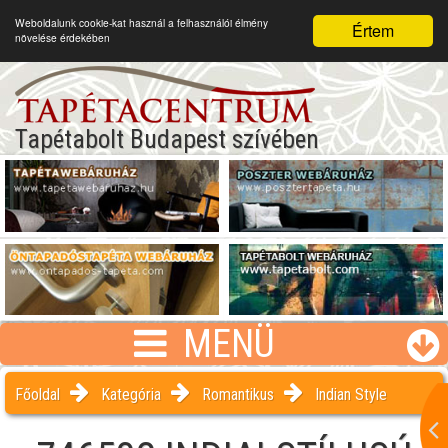
Weboldalunk cookie-kat használ a felhasználói élmény
Értem
növelése érdekében
Tapétabolt Budapest szívében
MENÜ
Főoldal
Kategória
Romantikus
Indian Style