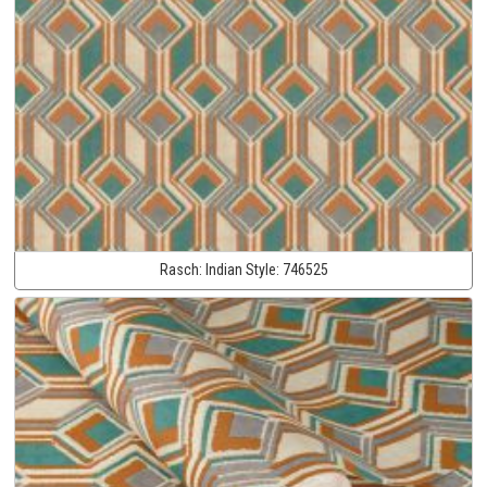
Rasch:
Indian Style:
746525