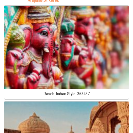
Árajánlatot kérek
Rasch:
Indian Style:
363487