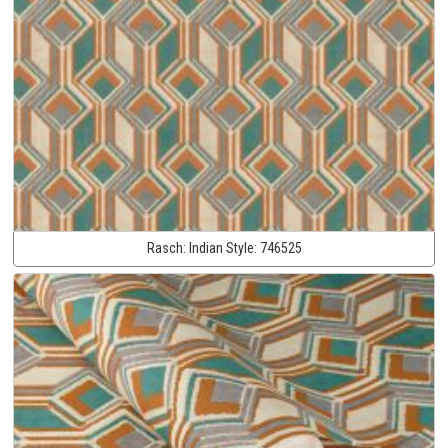
Rasch:
Indian Style:
746525