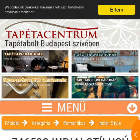
Weboldalunk cookie-kat használ a felhasználói élmény
Értem
növelése érdekében
Tapétabolt Budapest szívében
MENÜ
Főoldal
Kategória
Romantikus
Indian Style