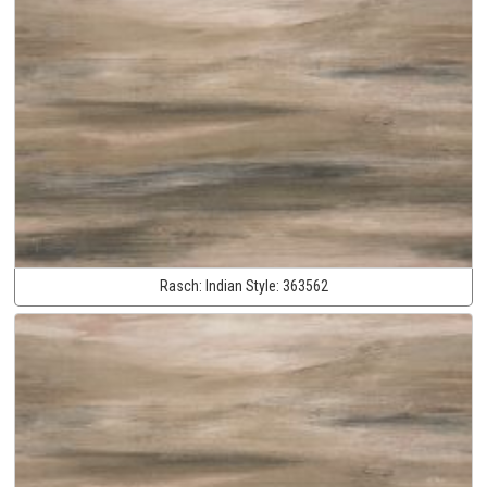
Rasch:
Indian Style:
363562