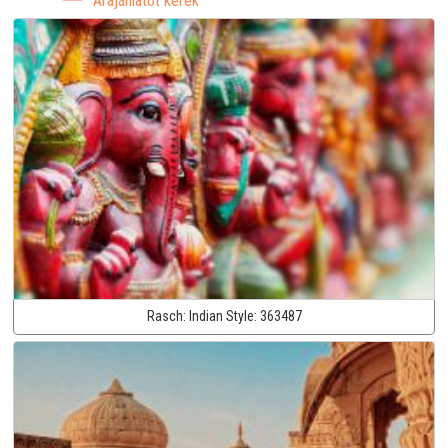
Árajánlatot kérek
Rasch:
Indian Style:
363487