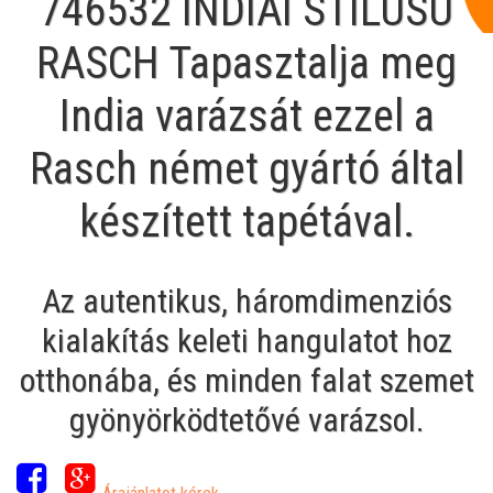
746532 INDIAI STÍLUSÚ
RASCH Tapasztalja meg
India varázsát ezzel a
Rasch német gyártó által
készített tapétával.
Az autentikus, háromdimenziós
kialakítás keleti hangulatot hoz
otthonába, és minden falat szemet
gyönyörködtetővé varázsol.