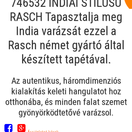
746532 INDIAI STÍLUSÚ
RASCH Tapasztalja meg
India varázsát ezzel a
Rasch német gyártó által
készített tapétával.
Az autentikus, háromdimenziós
kialakítás keleti hangulatot hoz
otthonába, és minden falat szemet
gyönyörködtetővé varázsol.