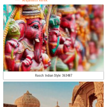
Árajánlatot kérek
Rasch:
Indian Style:
363487