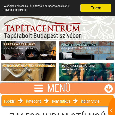
Weboldalunk cookie-kat használ a felhasználói élmény
Értem
növelése érdekében
Tapétabolt Budapest szívében
MENÜ
Főoldal
Kategória
Romantikus
Indian Style