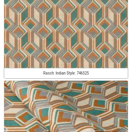
Rasch:
Indian Style:
746525