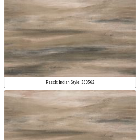
Rasch:
Indian Style:
363562