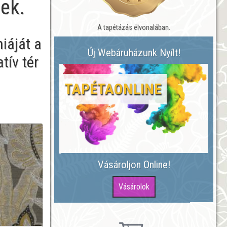
nek.
A tapétázás élvonalában.
iáját a
Új Webáruházunk Nyílt!
tív tér
TAPÉTAONLINE
Vásároljon Online!