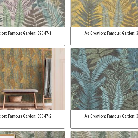
tion:
Famous Garden:
39347-1
As Creation:
Famous Garden:
tion:
Famous Garden:
39347-2
As Creation:
Famous Garden: