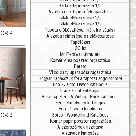
Sarkok tapétázása 1/3
Az első csík tapéta felragasztása
Falak előkészítése 2/2
Falak előkészítése 1/2
Tapéta előkészítése, méretre vágása
39348-4
A szoba felmérése és előkészítése
Tapétázás
DC-fix
Mr Perswall útmutató
Komár vlies poszter ragasztása
Parato
Vlies(easy up) tapéta ragasztása
Hogyan ragasszuk fel a tapétát angol/német
Eco - Jaime Hayon katalógus
Eco - Front katalógus
Borastapeter - A Vintage Book katalógus
Eco - Simplycity katalógus
Eco - Crayon katalógus
Boras - Wonderland Katalógus
39349-2
Komar papír poszter ragasztása
A szerszámok tisztítása
A szivacs kimosása