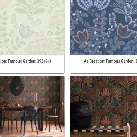
tion:
Famous Garden:
39349-3
As Creation:
Famous Garden: