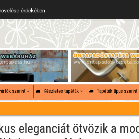
 növelése érdekében
ártók szerint
Készletes tapéták
Tapéták típus szerint
ikus eleganciát ötvözik a mo