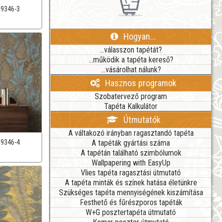
39346-3
Hogyan...
...válasszon tapétát?
...működik a tapéta kereső?
...vásárolhat nálunk?
Hasznos programok
Szobatervező program
Tapéta Kalkulátor
Útmutatók
A váltakozó irányban ragasztandó tapéta
A tapéták gyártási száma
39346-4
A tapétán található szimbólumok
Wallpapering with EasyUp
Vlies tapéta ragasztási útmutató
A tapéta minták és színek hatása életünkre
Szükséges tapéta mennyiségének kiszámítása
Festhető és fűrészporos tapéták
W+G posztertapéta útmutató