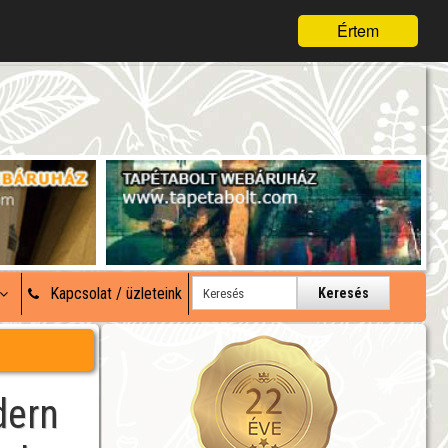
Értem
Kapcsolat / üzleteink
Keresés
dern