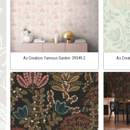
As Creation:
Famous Garden:
39349-2
As Crea