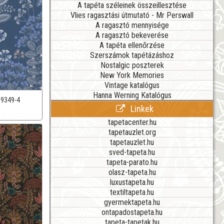
A tapéta széleinek összeillesztése
Vlies ragasztási útmutató - Mr Perswall
A ragasztó mennyisége
A ragasztó bekeverése
A tapéta ellenőrzése
Szerszámok tapétázáshoz
Nostalgic poszterek
New York Memories
Vintage katalógus
Hanna Werning Katalógus
39349-4
Linkek
tapetacenter.hu
tapetauzlet.org
tapetauzlet.hu
sved-tapeta.hu
tapeta-parato.hu
olasz-tapeta.hu
luxustapeta.hu
textiltapeta.hu
gyermektapeta.hu
ontapadostapeta.hu
tapeta-tapetak.hu