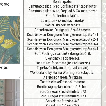
Boråstapeter
39348-2
Bemutatkozik a svéd Boråstapeter tapétagyár
Bemutatkozik a svéd Engblad & Co tapétagyár
Eco Reflections tapéta
Lexington - skandináv tapéták
Nature skandináv tapéta
Scandinavian Designers 2 svéd tapéta
Scandinavian Designers Mini gyermektapéta 1/4
Scandinavian Designers Mini gyermektapéta 2/4
Scandinavian Designers Mini gyermektapéta 3/4
Scandinavian Designers Mini gyermektapéta 4/4
Soft Feelings skandináv designtapéták
Skandináv szobabelsők
Tapétázás folyamata (hosszú verzió)
Tapétázás folyamata (rövid verzió)
39348-3
Wonderland by Hanna Werning Boråstapeter
Az utolsó tapéta felrakása
Tapáta eltávolításának menete
Bordűr ragasztási útmutató 2. film.
Bordűr ragasztási útmutató 2/3
Bordűr ragasztási útmutató 1/3
Sarkok tapétázása 3/3
Sarkok tapétázása 2/3