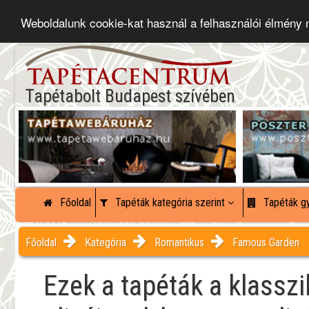
Weboldalunk cookie-kat használ a felhasználói élmény
Tapétabolt Budapest szívében
Főoldal
Tapéták kategória szerint
Tapéták gy
Főoldal
Kategória
Romantikus
Famous Garden
Ezek a tapéták a klassz