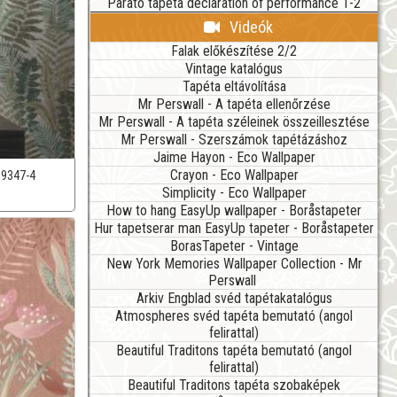
Parato tapéta declaration of performance 1-2
Videók
Falak előkészítése 2/2
Vintage katalógus
Tapéta eltávolítása
Mr Perswall - A tapéta ellenőrzése
Mr Perswall - A tapéta széleinek összeillesztése
Mr Perswall - Szerszámok tapétázáshoz
Jaime Hayon - Eco Wallpaper
Crayon - Eco Wallpaper
39347-4
Simplicity - Eco Wallpaper
How to hang EasyUp wallpaper - Boråstapeter
Hur tapetserar man EasyUp tapeter - Boråstapeter
BorasTapeter - Vintage
New York Memories Wallpaper Collection - Mr
Perswall
Arkiv Engblad svéd tapétakatalógus
Atmospheres svéd tapéta bemutató (angol
felirattal)
Beautiful Traditons tapéta bemutató (angol
felirattal)
Beautiful Traditons tapéta szobaképek