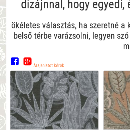
dizájnnal, hogy egyedi,
ökéletes választás, ha szeretné a
belső térbe varázsolni, legyen szó
me
Árajánlatot kérek