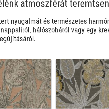
 élénk atmoszférát teremtse
 kert nyugalmát és természetes harmón
 nappaliról, hálószobáról vagy egy krea
gújításáról.