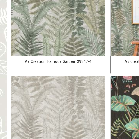
As Creation:
Famous Garden:
39347-4
As Crea