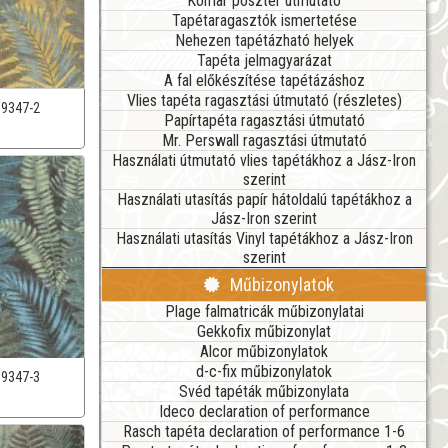
Komar poszter útmutató
Tapétaragasztók ismertetése
Nehezen tapétázható helyek
Tapéta jelmagyarázat
A fal előkészítése tapétázáshoz
Vlies tapéta ragasztási útmutató (részletes)
39347-2
Papírtapéta ragasztási útmutató
Mr. Perswall ragasztási útmutató
Használati útmutató vlies tapétákhoz a Jász-Iron
szerint
Használati utasítás papír hátoldalú tapétákhoz a
Jász-Iron szerint
Használati utasítás Vinyl tapétákhoz a Jász-Iron
szerint
Műbizonylatok
Plage falmatricák műbizonylatai
Gekkofix műbizonylat
Alcor műbizonylatok
d-c-fix műbizonylatok
39347-3
Svéd tapéták műbizonylata
Ideco declaration of performance
Rasch tapéta declaration of performance 1-6