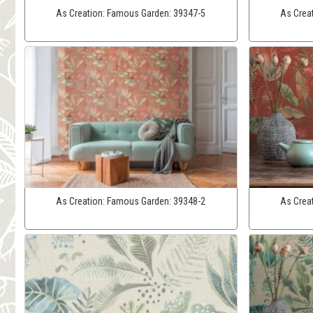
As Creation:
Famous Garden:
39347-5
As Crea
As Creation:
Famous Garden:
39348-2
As Crea