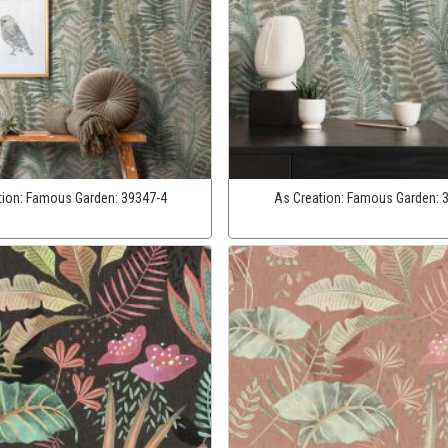
tion:
Famous Garden:
39347-4
As Creation:
Famous Garden: