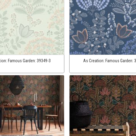
tion:
Famous Garden:
39349-3
As Creation:
Famous Garden: