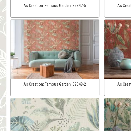
As Creation:
Famous Garden:
39347-5
As Crea
As Creation:
Famous Garden:
39348-2
As Crea