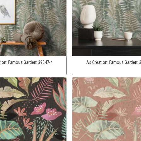
tion:
Famous Garden:
39347-4
As Creation:
Famous Garden: