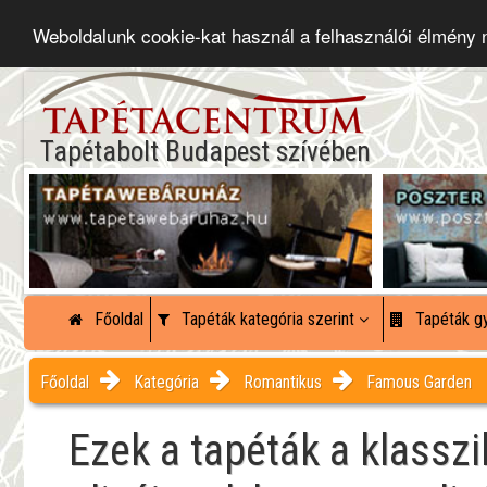
Weboldalunk cookie-kat használ a felhasználói élmény
Tapétabolt Budapest szívében
Főoldal
Tapéták kategória szerint
Tapéták gy
Főoldal
Kategória
Romantikus
Famous Garden
Ezek a tapéták a klassz