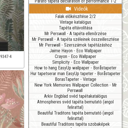
Parato tapéta declaration of performance 1-2
Videók
Falak előkészítése 2/2
Vintage katalógus
Tapéta eltávolítása
Mr Perswall - A tapéta ellenőrzése
Mr Perswall - A tapéta széleinek összeillesztése
Mr Perswall - Szerszámok tapétázáshoz
Jaime Hayon - Eco Wallpaper
Crayon - Eco Wallpaper
39347-4
Simplicity - Eco Wallpaper
How to hang EasyUp wallpaper - Boråstapeter
Hur tapetserar man EasyUp tapeter - Boråstapeter
BorasTapeter - Vintage
New York Memories Wallpaper Collection - Mr
Perswall
Arkiv Engblad svéd tapétakatalógus
Atmospheres svéd tapéta bemutató (angol
felirattal)
Beautiful Traditons tapéta bemutató (angol
felirattal)
Beautiful Traditons tapéta szobaképek