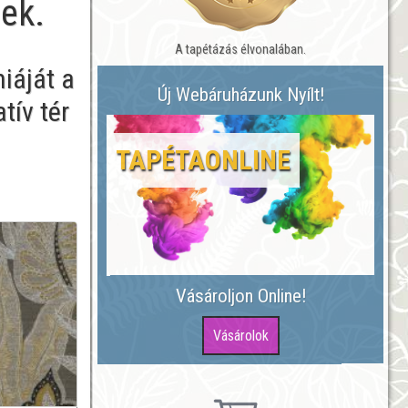
nek.
A tapétázás élvonalában.
iáját a
Új Webáruházunk Nyílt!
tív tér
TAPÉTAONLINE
Vásároljon Online!