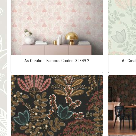
As Creation:
Famous Garden:
39349-2
As Crea