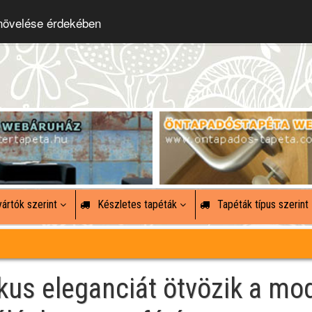
 növelése érdekében
ártók szerint
Készletes tapéták
Tapéták típus szerint
ikus eleganciát ötvözik a mo