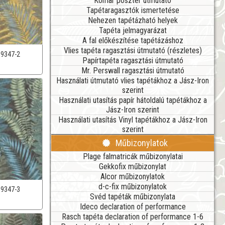
Komar poszter útmutató
Tapétaragasztók ismertetése
Nehezen tapétázható helyek
Tapéta jelmagyarázat
A fal előkészítése tapétázáshoz
Vlies tapéta ragasztási útmutató (részletes)
39347-2
Papírtapéta ragasztási útmutató
Mr. Perswall ragasztási útmutató
Használati útmutató vlies tapétákhoz a Jász-Iron
szerint
Használati utasítás papír hátoldalú tapétákhoz a
Jász-Iron szerint
Használati utasítás Vinyl tapétákhoz a Jász-Iron
szerint
Műbizonylatok
Plage falmatricák műbizonylatai
Gekkofix műbizonylat
Alcor műbizonylatok
d-c-fix műbizonylatok
39347-3
Svéd tapéták műbizonylata
Ideco declaration of performance
Rasch tapéta declaration of performance 1-6