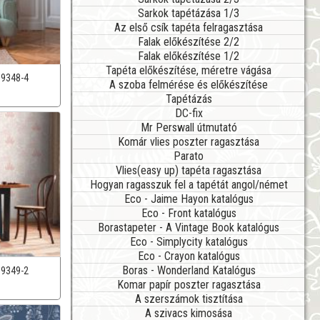
Sarkok tapétázása 1/3
Az első csík tapéta felragasztása
Falak előkészítése 2/2
Falak előkészítése 1/2
Tapéta előkészítése, méretre vágása
39348-4
A szoba felmérése és előkészítése
Tapétázás
DC-fix
Mr Perswall útmutató
Komár vlies poszter ragasztása
Parato
Vlies(easy up) tapéta ragasztása
Hogyan ragasszuk fel a tapétát angol/német
Eco - Jaime Hayon katalógus
Eco - Front katalógus
Borastapeter - A Vintage Book katalógus
Eco - Simplycity katalógus
Eco - Crayon katalógus
Boras - Wonderland Katalógus
39349-2
Komar papír poszter ragasztása
A szerszámok tisztítása
A szivacs kimosása