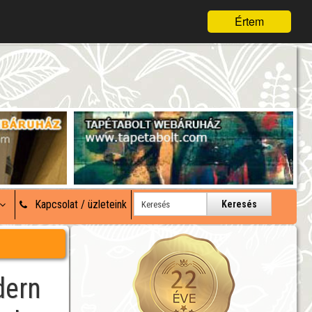
Értem
Kapcsolat / üzleteink
Keresés
dern