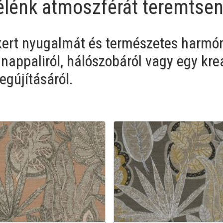
 élénk atmoszférát teremtse
 kert nyugalmát és természetes harmón
 nappaliról, hálószobáról vagy egy krea
gújításáról.