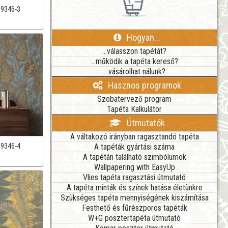
39346-3
Hogyan...
...válasszon tapétát?
...működik a tapéta kereső?
...vásárolhat nálunk?
Hasznos programok
Szobatervező program
Tapéta Kalkulátor
Útmutatók
A váltakozó irányban ragasztandó tapéta
A tapéták gyártási száma
39346-4
A tapétán található szimbólumok
Wallpapering with EasyUp
Vlies tapéta ragasztási útmutató
A tapéta minták és színek hatása életünkre
Szükséges tapéta mennyiségének kiszámítása
Festhető és fűrészporos tapéták
W+G posztertapéta útmutató