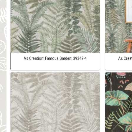
As Creation:
Famous Garden:
39347-4
As Crea