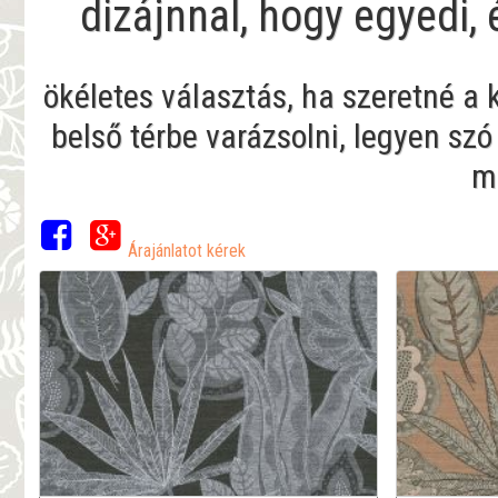
dizájnnal, hogy egyedi,
ökéletes választás, ha szeretné a
belső térbe varázsolni, legyen szó
me
Árajánlatot kérek