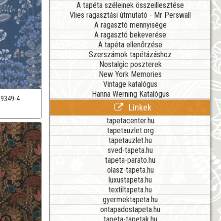
A tapéta széleinek összeillesztése
Vlies ragasztási útmutató - Mr Perswall
A ragasztó mennyisége
A ragasztó bekeverése
A tapéta ellenőrzése
Szerszámok tapétázáshoz
Nostalgic poszterek
New York Memories
Vintage katalógus
Hanna Werning Katalógus
39349-4
Linkek
tapetacenter.hu
tapetauzlet.org
tapetauzlet.hu
sved-tapeta.hu
tapeta-parato.hu
olasz-tapeta.hu
luxustapeta.hu
textiltapeta.hu
gyermektapeta.hu
ontapadostapeta.hu
tapeta-tapetak.hu