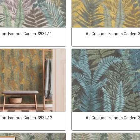
tion:
Famous Garden:
39347-1
As Creation:
Famous Garden:
tion:
Famous Garden:
39347-2
As Creation:
Famous Garden: