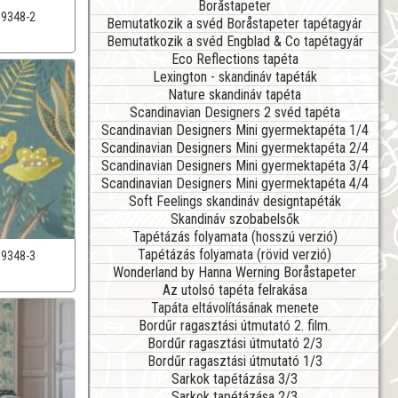
Boråstapeter
39348-2
Bemutatkozik a svéd Boråstapeter tapétagyár
Bemutatkozik a svéd Engblad & Co tapétagyár
Eco Reflections tapéta
Lexington - skandináv tapéták
Nature skandináv tapéta
Scandinavian Designers 2 svéd tapéta
Scandinavian Designers Mini gyermektapéta 1/4
Scandinavian Designers Mini gyermektapéta 2/4
Scandinavian Designers Mini gyermektapéta 3/4
Scandinavian Designers Mini gyermektapéta 4/4
Soft Feelings skandináv designtapéták
Skandináv szobabelsők
Tapétázás folyamata (hosszú verzió)
Tapétázás folyamata (rövid verzió)
39348-3
Wonderland by Hanna Werning Boråstapeter
Az utolsó tapéta felrakása
Tapáta eltávolításának menete
Bordűr ragasztási útmutató 2. film.
Bordűr ragasztási útmutató 2/3
Bordűr ragasztási útmutató 1/3
Sarkok tapétázása 3/3
Sarkok tapétázása 2/3