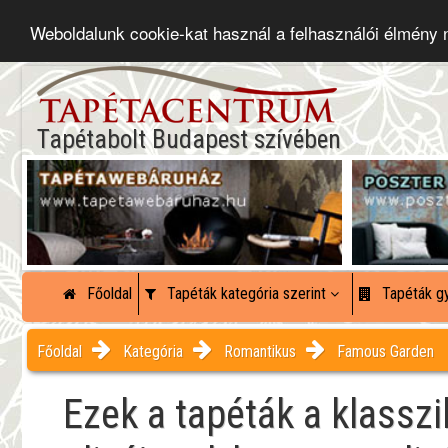
Weboldalunk cookie-kat használ a felhasználói élmény
Tapétabolt Budapest szívében
Főoldal
Tapéták kategória szerint
Tapéták gy
Főoldal
Kategória
Romantikus
Famous Garden
Ezek a tapéták a klassz