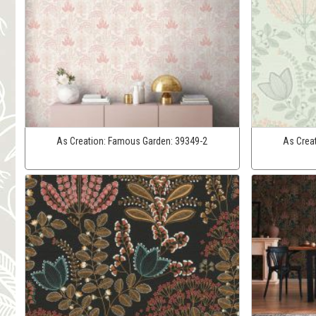
As Creation:
Famous Garden:
39349-2
As Crea