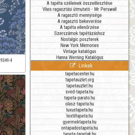
A tapéta széleinek összeillesztése
Vlies ragasztási útmutató - Mr Perswall
A ragasztó mennyisége
A ragasztó bekeverése
A tapéta ellenőrzése
Szerszámok tapétázáshoz
Nostalgic poszterek
New York Memories
Vintage katalógus
Hanna Werning Katalógus
39349-4
Linkek
tapetacenter.hu
tapetauzlet.org
tapetauzlet.hu
sved-tapeta.hu
tapeta-parato.hu
olasz-tapeta.hu
luxustapeta.hu
textiltapeta.hu
gyermektapeta.hu
ontapadostapeta.hu
tapeta-tapetak.hu