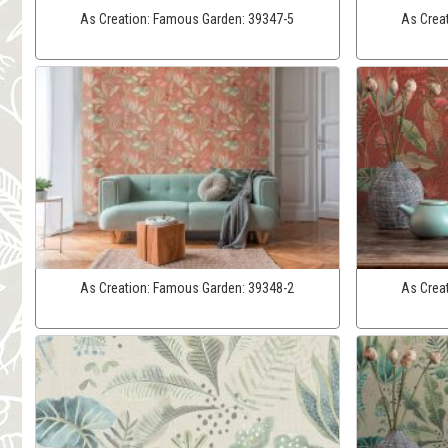
As Creation:
Famous Garden:
39347-5
As Crea
As Creation:
Famous Garden:
39348-2
As Crea