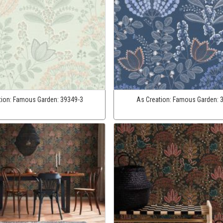
tion:
Famous Garden:
39349-3
As Creation:
Famous Garden: