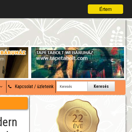
Értem
Kapcsolat / üzleteink
Keresés
dern