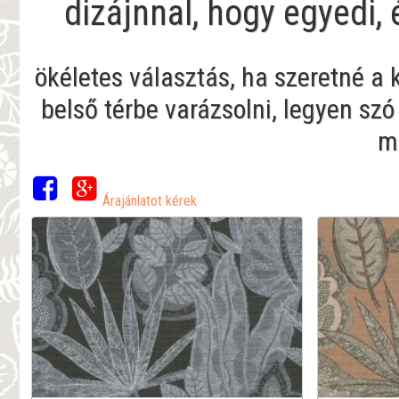
dizájnnal, hogy egyedi,
ökéletes választás, ha szeretné a
belső térbe varázsolni, legyen szó
me
Árajánlatot kérek