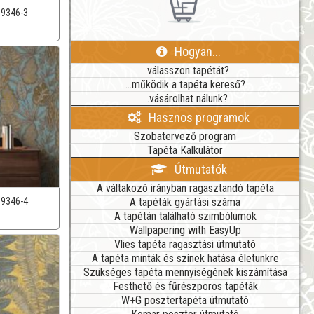
39346-3
Hogyan...
...válasszon tapétát?
...működik a tapéta kereső?
...vásárolhat nálunk?
Hasznos programok
Szobatervező program
Tapéta Kalkulátor
Útmutatók
A váltakozó irányban ragasztandó tapéta
A tapéták gyártási száma
39346-4
A tapétán található szimbólumok
Wallpapering with EasyUp
Vlies tapéta ragasztási útmutató
A tapéta minták és színek hatása életünkre
Szükséges tapéta mennyiségének kiszámítása
Festhető és fűrészporos tapéták
W+G posztertapéta útmutató