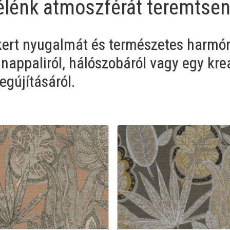
 élénk atmoszférát teremtse
 kert nyugalmát és természetes harmón
 nappaliról, hálószobáról vagy egy krea
gújításáról.