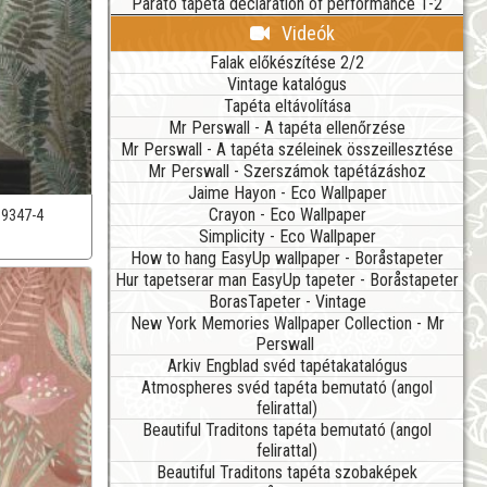
Parato tapéta declaration of performance 1-2
Videók
Falak előkészítése 2/2
Vintage katalógus
Tapéta eltávolítása
Mr Perswall - A tapéta ellenőrzése
Mr Perswall - A tapéta széleinek összeillesztése
Mr Perswall - Szerszámok tapétázáshoz
Jaime Hayon - Eco Wallpaper
Crayon - Eco Wallpaper
39347-4
Simplicity - Eco Wallpaper
How to hang EasyUp wallpaper - Boråstapeter
Hur tapetserar man EasyUp tapeter - Boråstapeter
BorasTapeter - Vintage
New York Memories Wallpaper Collection - Mr
Perswall
Arkiv Engblad svéd tapétakatalógus
Atmospheres svéd tapéta bemutató (angol
felirattal)
Beautiful Traditons tapéta bemutató (angol
felirattal)
Beautiful Traditons tapéta szobaképek