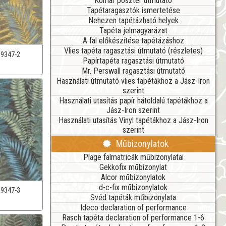
Komar poszter útmutató
Tapétaragasztók ismertetése
Nehezen tapétázható helyek
Tapéta jelmagyarázat
A fal előkészítése tapétázáshoz
Vlies tapéta ragasztási útmutató (részletes)
39347-2
Papírtapéta ragasztási útmutató
Mr. Perswall ragasztási útmutató
Használati útmutató vlies tapétákhoz a Jász-Iron
szerint
Használati utasítás papír hátoldalú tapétákhoz a
Jász-Iron szerint
Használati utasítás Vinyl tapétákhoz a Jász-Iron
szerint
Műbizonylatok
Plage falmatricák műbizonylatai
Gekkofix műbizonylat
Alcor műbizonylatok
d-c-fix műbizonylatok
39347-3
Svéd tapéták műbizonylata
Ideco declaration of performance
Rasch tapéta declaration of performance 1-6