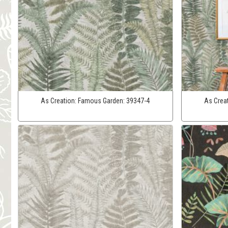
As Creation:
Famous Garden:
39347-4
As Crea