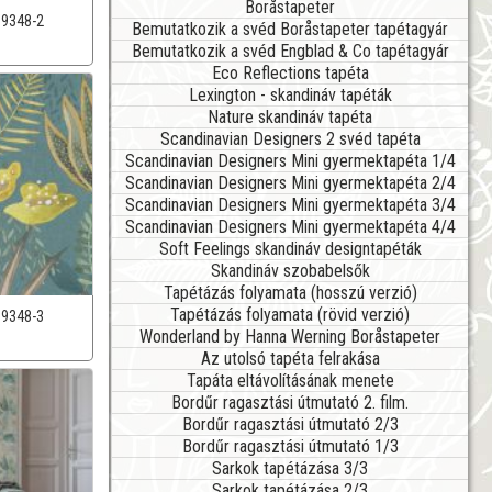
Boråstapeter
39348-2
Bemutatkozik a svéd Boråstapeter tapétagyár
Bemutatkozik a svéd Engblad & Co tapétagyár
Eco Reflections tapéta
Lexington - skandináv tapéták
Nature skandináv tapéta
Scandinavian Designers 2 svéd tapéta
Scandinavian Designers Mini gyermektapéta 1/4
Scandinavian Designers Mini gyermektapéta 2/4
Scandinavian Designers Mini gyermektapéta 3/4
Scandinavian Designers Mini gyermektapéta 4/4
Soft Feelings skandináv designtapéták
Skandináv szobabelsők
Tapétázás folyamata (hosszú verzió)
Tapétázás folyamata (rövid verzió)
39348-3
Wonderland by Hanna Werning Boråstapeter
Az utolsó tapéta felrakása
Tapáta eltávolításának menete
Bordűr ragasztási útmutató 2. film.
Bordűr ragasztási útmutató 2/3
Bordűr ragasztási útmutató 1/3
Sarkok tapétázása 3/3
Sarkok tapétázása 2/3