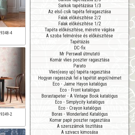
Sarkok tapétázása 1/3
Az első csík tapéta felragasztása
Falak előkészítése 2/2
Falak előkészítése 1/2
Tapéta előkészítése, méretre vágása
39348-4
A szoba felmérése és előkészítése
Tapétázás
DC-fix
Mr Perswall útmutató
Komár vlies poszter ragasztása
Parato
Vlies(easy up) tapéta ragasztása
Hogyan ragasszuk fel a tapétát angol/német
Eco - Jaime Hayon katalógus
Eco - Front katalógus
Borastapeter - A Vintage Book katalógus
Eco - Simplycity katalógus
Eco - Crayon katalógus
Boras - Wonderland Katalógus
39349-2
Komar papír poszter ragasztása
A szerszámok tisztítása
A szivacs kimosása