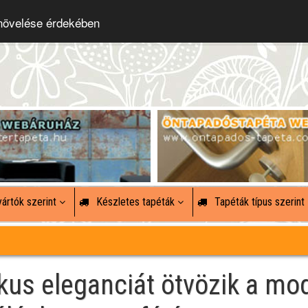
 növelése érdekében
ártók szerint
Készletes tapéták
Tapéták típus szerint
ikus eleganciát ötvözik a mo