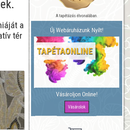
nek.
A tapétázás élvonalában.
iáját a
Új Webáruházunk Nyílt!
tív tér
TAPÉTAONLINE
Vásároljon Online!