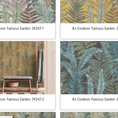
tion:
Famous Garden:
39347-1
As Creation:
Famous Garden:
tion:
Famous Garden:
39347-2
As Creation:
Famous Garden: