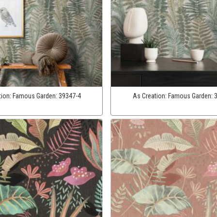
tion:
Famous Garden:
39347-4
As Creation:
Famous Garden: