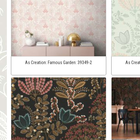
As Creation:
Famous Garden:
39349-2
As Crea