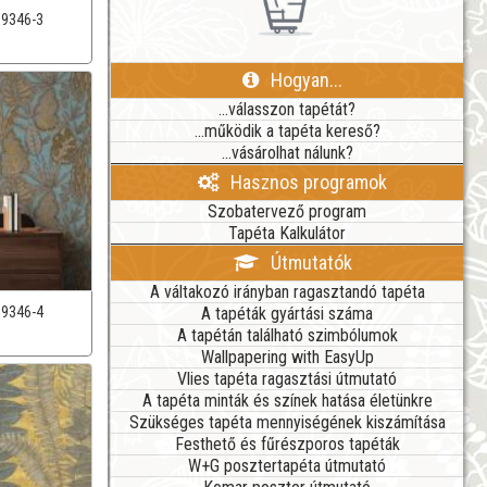
39346-3
Hogyan...
...válasszon tapétát?
...működik a tapéta kereső?
...vásárolhat nálunk?
Hasznos programok
Szobatervező program
Tapéta Kalkulátor
Útmutatók
A váltakozó irányban ragasztandó tapéta
A tapéták gyártási száma
39346-4
A tapétán található szimbólumok
Wallpapering with EasyUp
Vlies tapéta ragasztási útmutató
A tapéta minták és színek hatása életünkre
Szükséges tapéta mennyiségének kiszámítása
Festhető és fűrészporos tapéták
W+G posztertapéta útmutató