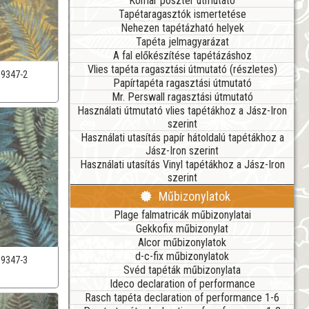
Komar poszter útmutató
Tapétaragasztók ismertetése
Nehezen tapétázható helyek
Tapéta jelmagyarázat
A fal előkészítése tapétázáshoz
Vlies tapéta ragasztási útmutató (részletes)
39347-2
Papírtapéta ragasztási útmutató
Mr. Perswall ragasztási útmutató
Használati útmutató vlies tapétákhoz a Jász-Iron
szerint
Használati utasítás papír hátoldalú tapétákhoz a
Jász-Iron szerint
Használati utasítás Vinyl tapétákhoz a Jász-Iron
szerint
Műbizonylatok
Plage falmatricák műbizonylatai
Gekkofix műbizonylat
Alcor műbizonylatok
d-c-fix műbizonylatok
39347-3
Svéd tapéták műbizonylata
Ideco declaration of performance
Rasch tapéta declaration of performance 1-6