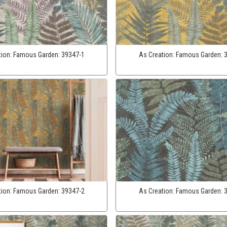
tion:
Famous Garden:
39347-1
As Creation:
Famous Garden:
tion:
Famous Garden:
39347-2
As Creation:
Famous Garden: