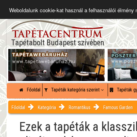
Weboldalunk cookie-kat használ a felhasználói élmény
Tapétabolt Budapest szívében
Főoldal
Tapéták kategória szerint
Tapéták gy
Főoldal
Kategória
Romantikus
Famous Garden
Ezek a tapéták a klassz