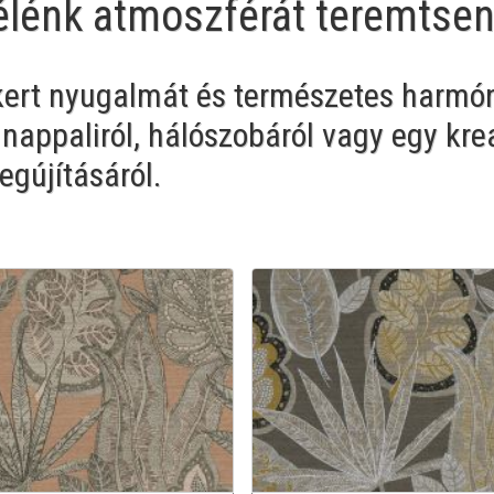
 élénk atmoszférát teremtse
 kert nyugalmát és természetes harmón
 nappaliról, hálószobáról vagy egy krea
gújításáról.