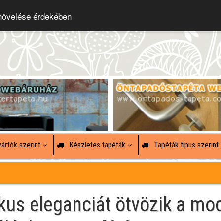
 növelése érdekében
ártók szerint
Készletes tapéták
Tapéták típus szerint
ikus eleganciát ötvözik a mo