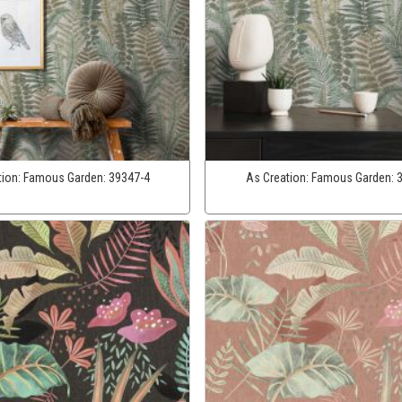
tion:
Famous Garden:
39347-4
As Creation:
Famous Garden: