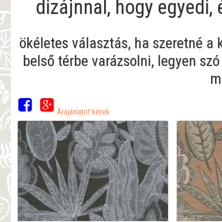
dizájnnal, hogy egyedi,
ökéletes választás, ha szeretné a
belső térbe varázsolni, legyen szó
me
Árajánlatot kérek