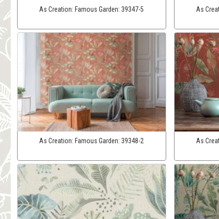
As Creation:
Famous Garden:
39347-5
As Crea
As Creation:
Famous Garden:
39348-2
As Crea