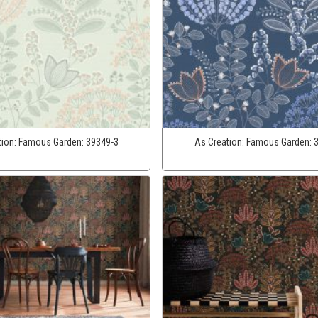
tion:
Famous Garden:
39349-3
As Creation:
Famous Garden: