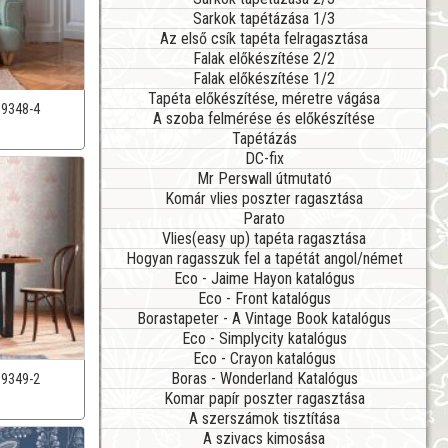
Sarkok tapétázása 1/3
Az első csík tapéta felragasztása
Falak előkészítése 2/2
Falak előkészítése 1/2
Tapéta előkészítése, méretre vágása
39348-4
A szoba felmérése és előkészítése
Tapétázás
DC-fix
Mr Perswall útmutató
Komár vlies poszter ragasztása
Parato
Vlies(easy up) tapéta ragasztása
Hogyan ragasszuk fel a tapétát angol/német
Eco - Jaime Hayon katalógus
Eco - Front katalógus
Borastapeter - A Vintage Book katalógus
Eco - Simplycity katalógus
Eco - Crayon katalógus
Boras - Wonderland Katalógus
39349-2
Komar papír poszter ragasztása
A szerszámok tisztítása
A szivacs kimosása