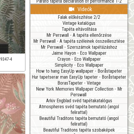
Parato tapéta declaration of performance 1-2
Videók
Falak előkészítése 2/2
Vintage katalógus
Tapéta eltávolítása
Mr Perswall - A tapéta ellenőrzése
Mr Perswall - A tapéta széleinek összeillesztése
Mr Perswall - Szerszámok tapétázáshoz
Jaime Hayon - Eco Wallpaper
Crayon - Eco Wallpaper
39347-4
Simplicity - Eco Wallpaper
How to hang EasyUp wallpaper - Boråstapeter
Hur tapetserar man EasyUp tapeter - Boråstapeter
BorasTapeter - Vintage
New York Memories Wallpaper Collection - Mr
Perswall
Arkiv Engblad svéd tapétakatalógus
Atmospheres svéd tapéta bemutató (angol
felirattal)
Beautiful Traditons tapéta bemutató (angol
felirattal)
Beautiful Traditons tapéta szobaképek