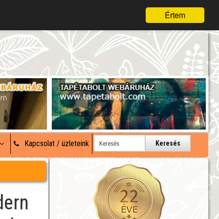
Értem
Kapcsolat / üzleteink
Keresés
dern