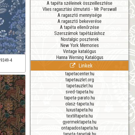
A tapéta széleinek összeillesztése
Vlies ragasztási útmutató - Mr Perswall
A ragasztó mennyisége
A ragasztó bekeverése
A tapéta ellenőrzése
Szerszámok tapétázáshoz
Nostalgic poszterek
New York Memories
Vintage katalógus
Hanna Werning Katalógus
39349-4
Linkek
tapetacenter.hu
tapetauzlet.org
tapetauzlet.hu
sved-tapeta.hu
tapeta-parato.hu
olasz-tapeta.hu
luxustapeta.hu
textiltapeta.hu
gyermektapeta.hu
ontapadostapeta.hu
tapeta-tapetak.hu