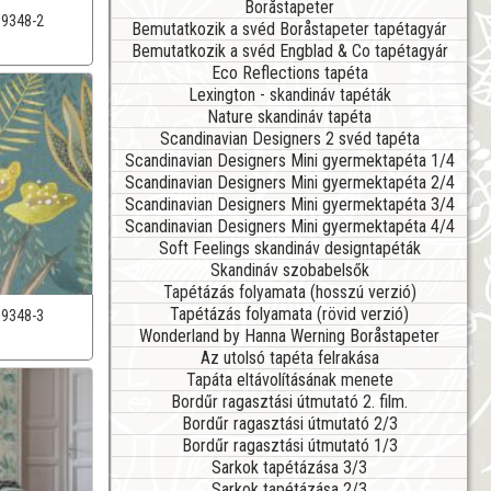
Boråstapeter
39348-2
Bemutatkozik a svéd Boråstapeter tapétagyár
Bemutatkozik a svéd Engblad & Co tapétagyár
Eco Reflections tapéta
Lexington - skandináv tapéták
Nature skandináv tapéta
Scandinavian Designers 2 svéd tapéta
Scandinavian Designers Mini gyermektapéta 1/4
Scandinavian Designers Mini gyermektapéta 2/4
Scandinavian Designers Mini gyermektapéta 3/4
Scandinavian Designers Mini gyermektapéta 4/4
Soft Feelings skandináv designtapéták
Skandináv szobabelsők
Tapétázás folyamata (hosszú verzió)
Tapétázás folyamata (rövid verzió)
39348-3
Wonderland by Hanna Werning Boråstapeter
Az utolsó tapéta felrakása
Tapáta eltávolításának menete
Bordűr ragasztási útmutató 2. film.
Bordűr ragasztási útmutató 2/3
Bordűr ragasztási útmutató 1/3
Sarkok tapétázása 3/3
Sarkok tapétázása 2/3