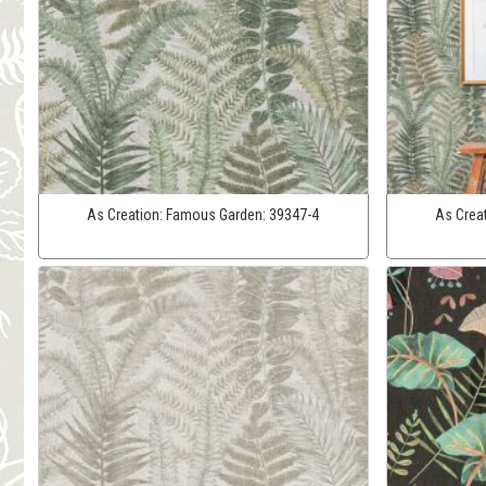
As Creation:
Famous Garden:
39347-4
As Crea