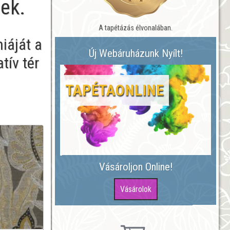
nek.
A tapétázás élvonalában.
iáját a
Új Webáruházunk Nyílt!
tív tér
TAPÉTAONLINE
Vásároljon Online!