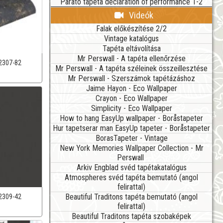
Parato tapéta declaration of performance 1-2
Videók
Falak előkészítése 2/2
Vintage katalógus
Tapéta eltávolítása
Mr Perswall - A tapéta ellenőrzése
2307-82
Mr Perswall - A tapéta széleinek összeillesztése
Mr Perswall - Szerszámok tapétázáshoz
Jaime Hayon - Eco Wallpaper
Crayon - Eco Wallpaper
Simplicity - Eco Wallpaper
How to hang EasyUp wallpaper - Boråstapeter
Hur tapetserar man EasyUp tapeter - Boråstapeter
BorasTapeter - Vintage
New York Memories Wallpaper Collection - Mr
Perswall
Arkiv Engblad svéd tapétakatalógus
Atmospheres svéd tapéta bemutató (angol
felirattal)
Beautiful Traditons tapéta bemutató (angol
2309-42
felirattal)
Beautiful Traditons tapéta szobaképek