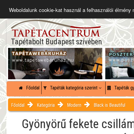
Weboldalunk cookie-kat használ a felhasználói élmény
Tapétabolt Budapest szívében
Főoldal
Tapéták kategória szerint
Tapéták gy
Főoldal
Kategória
Modern
Black is Beautiful
Gyönyörű fekete csillá