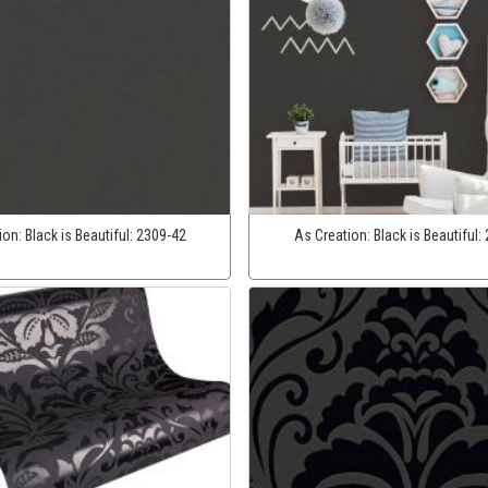
ion:
Black is Beautiful:
2309-42
As Creation:
Black is Beautiful: