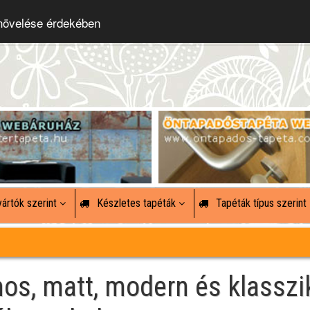
 növelése érdekében
ártók szerint
Készletes tapéták
Tapéták típus szerint
mos, matt, modern és klasszi