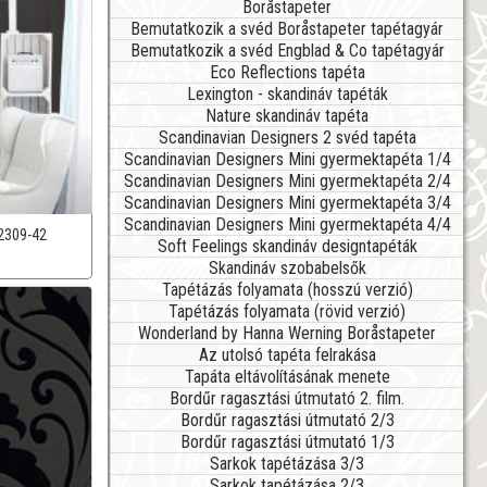
Boråstapeter
Bemutatkozik a svéd Boråstapeter tapétagyár
Bemutatkozik a svéd Engblad & Co tapétagyár
Eco Reflections tapéta
Lexington - skandináv tapéták
Nature skandináv tapéta
Scandinavian Designers 2 svéd tapéta
Scandinavian Designers Mini gyermektapéta 1/4
Scandinavian Designers Mini gyermektapéta 2/4
Scandinavian Designers Mini gyermektapéta 3/4
Scandinavian Designers Mini gyermektapéta 4/4
2309-42
Soft Feelings skandináv designtapéták
Skandináv szobabelsők
Tapétázás folyamata (hosszú verzió)
Tapétázás folyamata (rövid verzió)
Wonderland by Hanna Werning Boråstapeter
Az utolsó tapéta felrakása
Tapáta eltávolításának menete
Bordűr ragasztási útmutató 2. film.
Bordűr ragasztási útmutató 2/3
Bordűr ragasztási útmutató 1/3
Sarkok tapétázása 3/3
Sarkok tapétázása 2/3