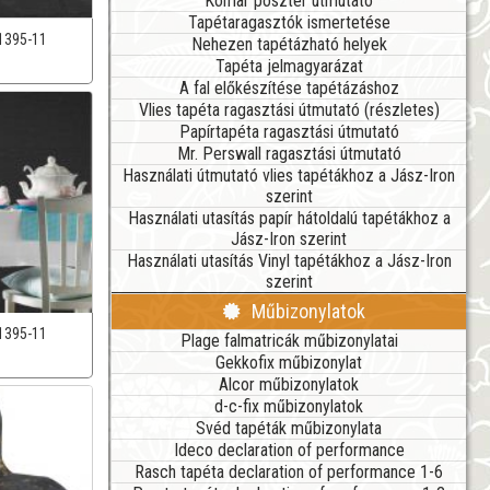
Komar poszter útmutató
Tapétaragasztók ismertetése
1395-11
Nehezen tapétázható helyek
Tapéta jelmagyarázat
A fal előkészítése tapétázáshoz
Vlies tapéta ragasztási útmutató (részletes)
Papírtapéta ragasztási útmutató
Mr. Perswall ragasztási útmutató
Használati útmutató vlies tapétákhoz a Jász-Iron
szerint
Használati utasítás papír hátoldalú tapétákhoz a
Jász-Iron szerint
Használati utasítás Vinyl tapétákhoz a Jász-Iron
szerint
Műbizonylatok
1395-11
Plage falmatricák műbizonylatai
Gekkofix műbizonylat
Alcor műbizonylatok
d-c-fix műbizonylatok
Svéd tapéták műbizonylata
Ideco declaration of performance
Rasch tapéta declaration of performance 1-6