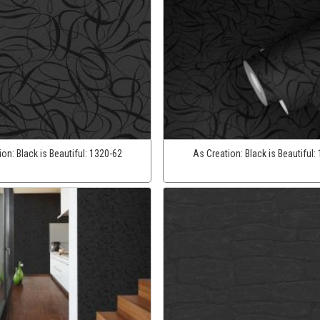
ion:
Black is Beautiful:
1320-62
As Creation:
Black is Beautiful: