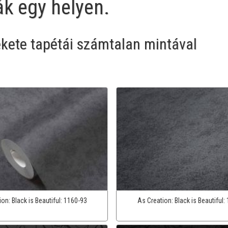
ák egy helyen.
ekete tapétái számtalan mintával
ion:
Black is Beautiful:
1160-93
As Creation:
Black is Beautiful: