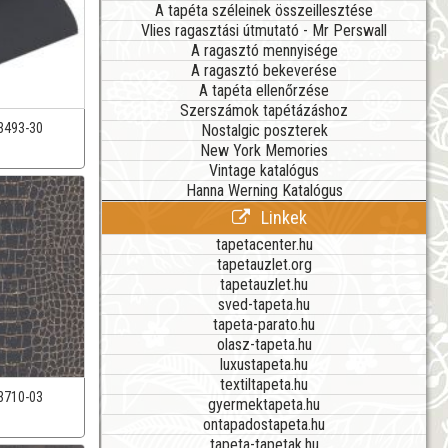
A tapéta széleinek összeillesztése
Vlies ragasztási útmutató - Mr Perswall
A ragasztó mennyisége
A ragasztó bekeverése
A tapéta ellenőrzése
Szerszámok tapétázáshoz
3493-30
Nostalgic poszterek
New York Memories
Vintage katalógus
Hanna Werning Katalógus
Linkek
tapetacenter.hu
tapetauzlet.org
tapetauzlet.hu
sved-tapeta.hu
tapeta-parato.hu
olasz-tapeta.hu
luxustapeta.hu
textiltapeta.hu
3710-03
gyermektapeta.hu
ontapadostapeta.hu
tapeta-tapetak.hu