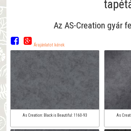
tapét
Az AS-Creation gyár f
Árajánlatot kérek
As Creation:
Black is Beautiful:
1160-93
As Creat