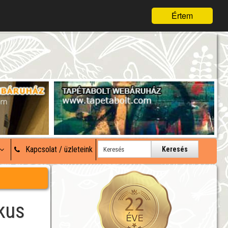
Értem
Kapcsolat / üzleteink
Keresés
kus