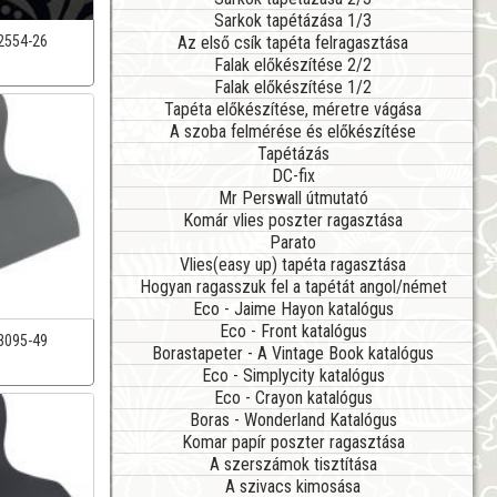
Sarkok tapétázása 1/3
Az első csík tapéta felragasztása
2554-26
Falak előkészítése 2/2
Falak előkészítése 1/2
Tapéta előkészítése, méretre vágása
A szoba felmérése és előkészítése
Tapétázás
DC-fix
Mr Perswall útmutató
Komár vlies poszter ragasztása
Parato
Vlies(easy up) tapéta ragasztása
Hogyan ragasszuk fel a tapétát angol/német
Eco - Jaime Hayon katalógus
Eco - Front katalógus
3095-49
Borastapeter - A Vintage Book katalógus
Eco - Simplycity katalógus
Eco - Crayon katalógus
Boras - Wonderland Katalógus
Komar papír poszter ragasztása
A szerszámok tisztítása
A szivacs kimosása