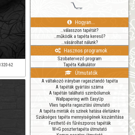
Hogyan...
...válasszon tapétát?
...működik a tapéta kereső?
...vásárolhat nálunk?
Hasznos programok
Szobatervező program
Tapéta Kalkulátor
1320-62
Útmutatók
A váltakozó irányban ragasztandó tapéta
A tapéták gyártási száma
A tapétán található szimbólumok
Wallpapering with EasyUp
Vlies tapéta ragasztási útmutató
A tapéta minták és színek hatása életünkre
Szükséges tapéta mennyiségének kiszámítása
Festhető és fűrészporos tapéták
W+G posztertapéta útmutató