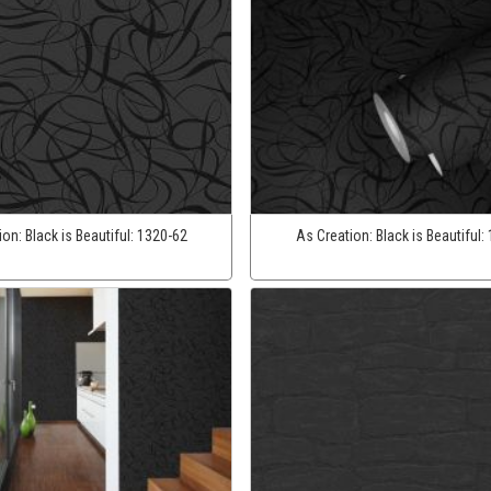
ion:
Black is Beautiful:
1320-62
As Creation:
Black is Beautiful: