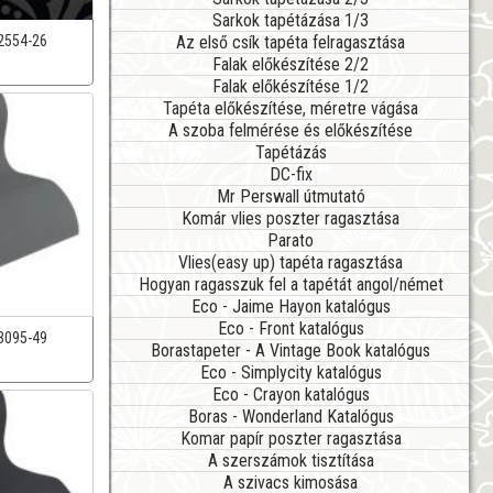
Sarkok tapétázása 1/3
Az első csík tapéta felragasztása
2554-26
Falak előkészítése 2/2
Falak előkészítése 1/2
Tapéta előkészítése, méretre vágása
A szoba felmérése és előkészítése
Tapétázás
DC-fix
Mr Perswall útmutató
Komár vlies poszter ragasztása
Parato
Vlies(easy up) tapéta ragasztása
Hogyan ragasszuk fel a tapétát angol/német
Eco - Jaime Hayon katalógus
Eco - Front katalógus
3095-49
Borastapeter - A Vintage Book katalógus
Eco - Simplycity katalógus
Eco - Crayon katalógus
Boras - Wonderland Katalógus
Komar papír poszter ragasztása
A szerszámok tisztítása
A szivacs kimosása