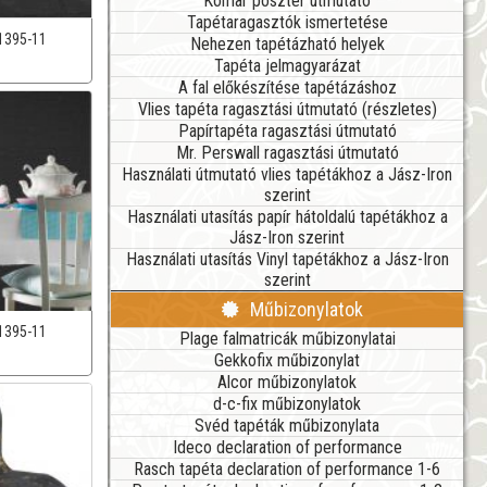
Komar poszter útmutató
Tapétaragasztók ismertetése
1395-11
Nehezen tapétázható helyek
Tapéta jelmagyarázat
A fal előkészítése tapétázáshoz
Vlies tapéta ragasztási útmutató (részletes)
Papírtapéta ragasztási útmutató
Mr. Perswall ragasztási útmutató
Használati útmutató vlies tapétákhoz a Jász-Iron
szerint
Használati utasítás papír hátoldalú tapétákhoz a
Jász-Iron szerint
Használati utasítás Vinyl tapétákhoz a Jász-Iron
szerint
Műbizonylatok
1395-11
Plage falmatricák műbizonylatai
Gekkofix műbizonylat
Alcor műbizonylatok
d-c-fix műbizonylatok
Svéd tapéták műbizonylata
Ideco declaration of performance
Rasch tapéta declaration of performance 1-6