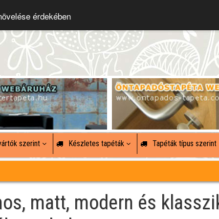
 növelése érdekében
ártók szerint
Készletes tapéták
Tapéták típus szerint
mos, matt, modern és klasszi