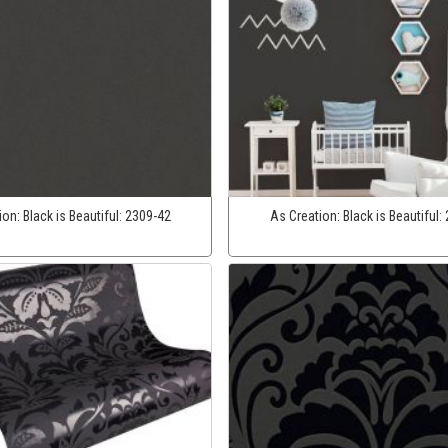
ion:
Black is Beautiful:
2309-42
As Creation:
Black is Beautiful: