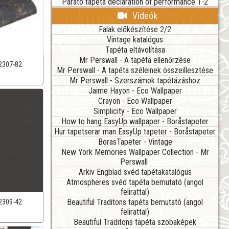
Parato tapéta declaration of performance 1-2
Videók
Falak előkészítése 2/2
Vintage katalógus
Tapéta eltávolítása
Mr Perswall - A tapéta ellenőrzése
2307-82
Mr Perswall - A tapéta széleinek összeillesztése
Mr Perswall - Szerszámok tapétázáshoz
Jaime Hayon - Eco Wallpaper
Crayon - Eco Wallpaper
Simplicity - Eco Wallpaper
How to hang EasyUp wallpaper - Boråstapeter
Hur tapetserar man EasyUp tapeter - Boråstapeter
BorasTapeter - Vintage
New York Memories Wallpaper Collection - Mr
Perswall
Arkiv Engblad svéd tapétakatalógus
Atmospheres svéd tapéta bemutató (angol
felirattal)
Beautiful Traditons tapéta bemutató (angol
2309-42
felirattal)
Beautiful Traditons tapéta szobaképek