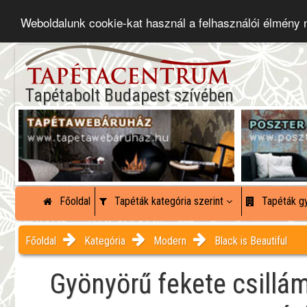
Weboldalunk cookie-kat használ a felhasználói élmény
Tapétabolt Budapest szívében
Főoldal
Tapéták kategória szerint
Tapéták gy
Főoldal
Kategória
Modern
Black is Beautiful
Gyönyörű fekete csillá