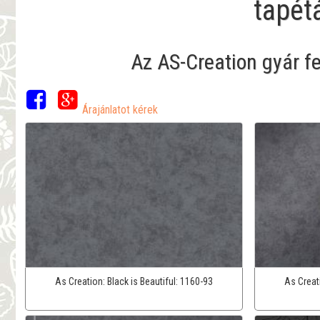
tapét
Az AS-Creation gyár f
Árajánlatot kérek
As Creation:
Black is Beautiful:
1160-93
As Creat