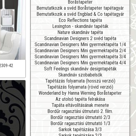
Boråstapeter
Bemutatkozik a svéd Boråstapeter tapétagyár
Bemutatkozik a svéd Engblad & Co tapétagyár
Eco Reflections tapéta
Lexington - skandináv tapéták
Nature skandináv tapéta
Scandinavian Designers 2 svéd tapéta
Scandinavian Designers Mini gyermektapéta 1/4
Scandinavian Designers Mini gyermektapéta 2/4
Scandinavian Designers Mini gyermektapéta 3/4
Scandinavian Designers Mini gyermektapéta 4/4
2309-42
Soft Feelings skandináv designtapéták
Skandináv szobabelsők
Tapétázás folyamata (hosszú verzió)
Tapétázás folyamata (rövid verzió)
Wonderland by Hanna Werning Boråstapeter
Az utolsó tapéta felrakása
Tapáta eltávolításának menete
Bordűr ragasztási útmutató 2. film.
Bordűr ragasztási útmutató 2/3
Bordűr ragasztási útmutató 1/3
Sarkok tapétázása 3/3
Sarkok tapétázása 2/3