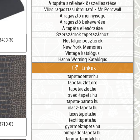
A tapéta széleinek összeillesztése
Vlies ragasztási útmutató - Mr Perswall
A ragasztó mennyisége
A ragasztó bekeverése
A tapéta ellenőrzése
Szerszámok tapétázáshoz
3493-30
Nostalgic poszterek
New York Memories
Vintage katalógus
Hanna Werning Katalógus
Linkek
tapetacenter.hu
tapetauzlet.org
tapetauzlet.hu
sved-tapeta.hu
tapeta-parato.hu
olasz-tapeta.hu
luxustapeta.hu
textiltapeta.hu
3710-03
gyermektapeta.hu
ontapadostapeta.hu
tapeta-tapetak.hu