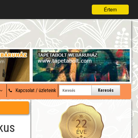
Értem
Kapcsolat / üzleteink
Keresés
kus