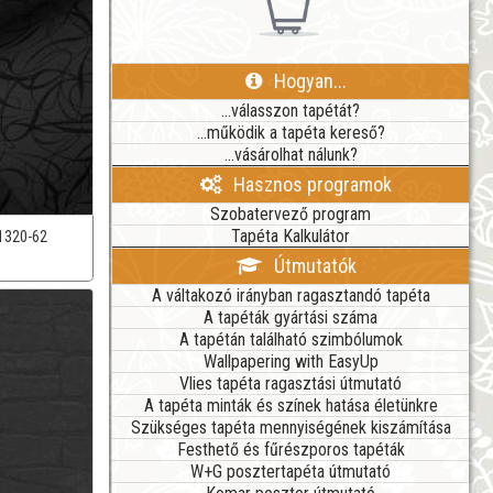
Hogyan...
...válasszon tapétát?
...működik a tapéta kereső?
...vásárolhat nálunk?
Hasznos programok
Szobatervező program
Tapéta Kalkulátor
1320-62
Útmutatók
A váltakozó irányban ragasztandó tapéta
A tapéták gyártási száma
A tapétán található szimbólumok
Wallpapering with EasyUp
Vlies tapéta ragasztási útmutató
A tapéta minták és színek hatása életünkre
Szükséges tapéta mennyiségének kiszámítása
Festhető és fűrészporos tapéták
W+G posztertapéta útmutató