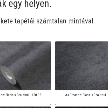
ák egy helyen.
ekete tapétái számtalan mintával
ion:
Black is Beautiful:
1160-93
As Creation:
Black is Beautiful: