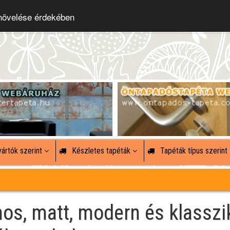
 növelése érdekében
ártók szerint
Készletes tapéták
Tapéták típus szerint
mos, matt, modern és klasszi