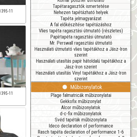
Komar poszter útmutató
Tapétaragasztók ismertetése
1395-11
Nehezen tapétázható helyek
Tapéta jelmagyarázat
A fal előkészítése tapétázáshoz
Vlies tapéta ragasztási útmutató (részletes)
Papírtapéta ragasztási útmutató
Mr. Perswall ragasztási útmutató
Használati útmutató vlies tapétákhoz a Jász-Iron
szerint
Használati utasítás papír hátoldalú tapétákhoz a
Jász-Iron szerint
Használati utasítás Vinyl tapétákhoz a Jász-Iron
szerint
Műbizonylatok
1395-11
Plage falmatricák műbizonylatai
Gekkofix műbizonylat
Alcor műbizonylatok
d-c-fix műbizonylatok
Svéd tapéták műbizonylata
Ideco declaration of performance
Rasch tapéta declaration of performance 1-6