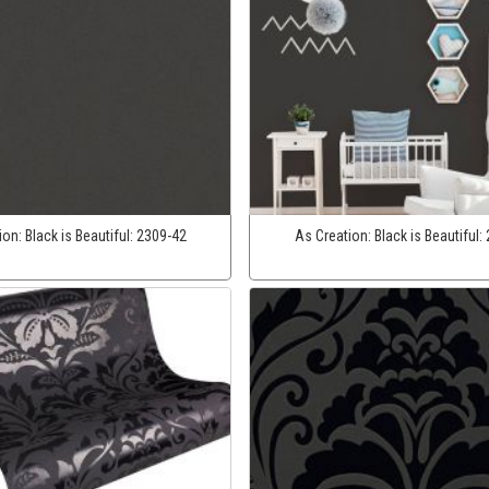
ion:
Black is Beautiful:
2309-42
As Creation:
Black is Beautiful: