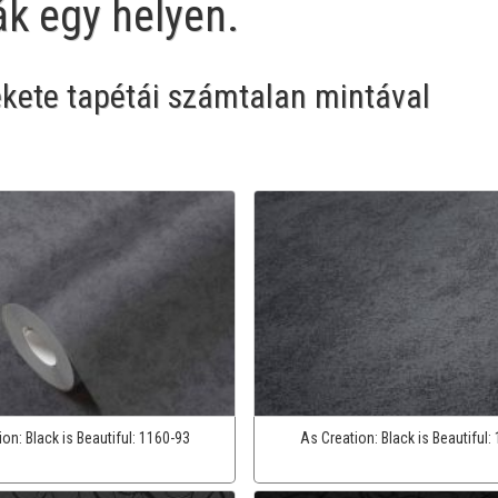
ák egy helyen.
ekete tapétái számtalan mintával
ion:
Black is Beautiful:
1160-93
As Creation:
Black is Beautiful: