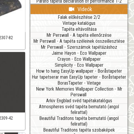
Parato tapéta declaration of performance 1-2
Videók
Falak előkészítése 2/2
Vintage katalógus
Tapéta eltávolítása
Mr Perswall - A tapéta ellenőrzése
2307-82
Mr Perswall - A tapéta széleinek összeillesztése
Mr Perswall - Szerszámok tapétázáshoz
Jaime Hayon - Eco Wallpaper
Crayon - Eco Wallpaper
Simplicity - Eco Wallpaper
How to hang EasyUp wallpaper - Boråstapeter
Hur tapetserar man EasyUp tapeter - Boråstapeter
BorasTapeter - Vintage
New York Memories Wallpaper Collection - Mr
Perswall
Arkiv Engblad svéd tapétakatalógus
Atmospheres svéd tapéta bemutató (angol
felirattal)
Beautiful Traditons tapéta bemutató (angol
2309-42
felirattal)
Beautiful Traditons tapéta szobaképek