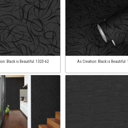
ion:
Black is Beautiful:
1320-62
As Creation:
Black is Beautiful: