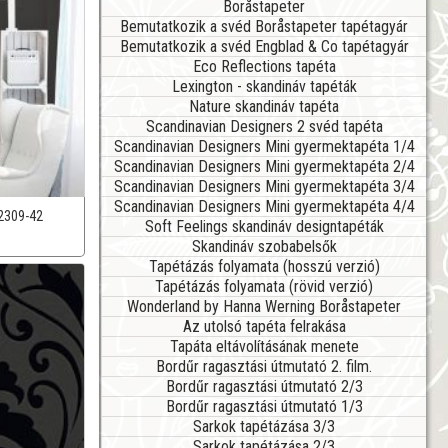
Boråstapeter
Bemutatkozik a svéd Boråstapeter tapétagyár
Bemutatkozik a svéd Engblad & Co tapétagyár
Eco Reflections tapéta
Lexington - skandináv tapéták
Nature skandináv tapéta
Scandinavian Designers 2 svéd tapéta
Scandinavian Designers Mini gyermektapéta 1/4
Scandinavian Designers Mini gyermektapéta 2/4
Scandinavian Designers Mini gyermektapéta 3/4
Scandinavian Designers Mini gyermektapéta 4/4
2309-42
Soft Feelings skandináv designtapéták
Skandináv szobabelsők
Tapétázás folyamata (hosszú verzió)
Tapétázás folyamata (rövid verzió)
Wonderland by Hanna Werning Boråstapeter
Az utolsó tapéta felrakása
Tapáta eltávolításának menete
Bordűr ragasztási útmutató 2. film.
Bordűr ragasztási útmutató 2/3
Bordűr ragasztási útmutató 1/3
Sarkok tapétázása 3/3
Sarkok tapétázása 2/3