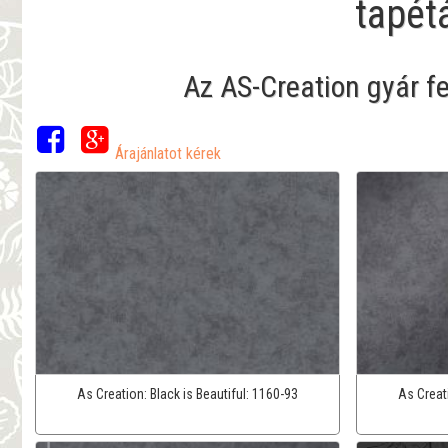
tapét
Az AS-Creation gyár f
Árajánlatot kérek
As Creation:
Black is Beautiful:
1160-93
As Creat