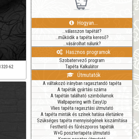
Hogyan...
...válasszon tapétát?
...működik a tapéta kereső?
...vásárolhat nálunk?
Hasznos programok
Szobatervező program
Tapéta Kalkulátor
1320-62
Útmutatók
A váltakozó irányban ragasztandó tapéta
A tapéták gyártási száma
A tapétán található szimbólumok
Wallpapering with EasyUp
Vlies tapéta ragasztási útmutató
A tapéta minták és színek hatása életünkre
Szükséges tapéta mennyiségének kiszámítása
Festhető és fűrészporos tapéták
W+G posztertapéta útmutató