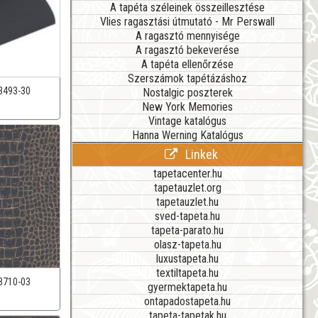
A tapéta széleinek összeillesztése
Vlies ragasztási útmutató - Mr Perswall
A ragasztó mennyisége
A ragasztó bekeverése
A tapéta ellenőrzése
Szerszámok tapétázáshoz
3493-30
Nostalgic poszterek
New York Memories
Vintage katalógus
Hanna Werning Katalógus
Linkek
tapetacenter.hu
tapetauzlet.org
tapetauzlet.hu
sved-tapeta.hu
tapeta-parato.hu
olasz-tapeta.hu
luxustapeta.hu
textiltapeta.hu
3710-03
gyermektapeta.hu
ontapadostapeta.hu
tapeta-tapetak.hu