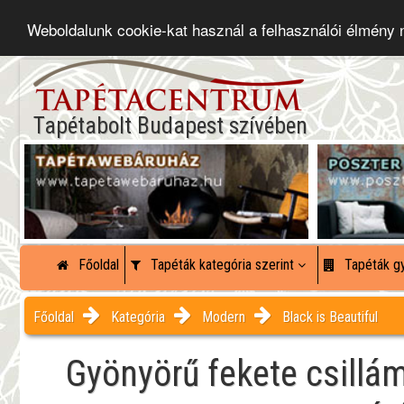
Weboldalunk cookie-kat használ a felhasználói élmény
Tapétabolt Budapest szívében
Főoldal
Tapéták kategória szerint
Tapéták gy
Főoldal
Kategória
Modern
Black is Beautiful
Gyönyörű fekete csillá