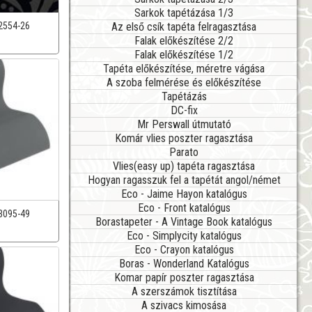
Sarkok tapétázása 1/3
Az első csík tapéta felragasztása
2554-26
Falak előkészítése 2/2
Falak előkészítése 1/2
Tapéta előkészítése, méretre vágása
A szoba felmérése és előkészítése
Tapétázás
DC-fix
Mr Perswall útmutató
Komár vlies poszter ragasztása
Parato
Vlies(easy up) tapéta ragasztása
Hogyan ragasszuk fel a tapétát angol/német
Eco - Jaime Hayon katalógus
Eco - Front katalógus
3095-49
Borastapeter - A Vintage Book katalógus
Eco - Simplycity katalógus
Eco - Crayon katalógus
Boras - Wonderland Katalógus
Komar papír poszter ragasztása
A szerszámok tisztítása
A szivacs kimosása