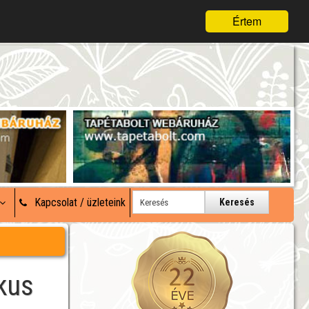
Értem
Kapcsolat / üzleteink
Keresés
kus