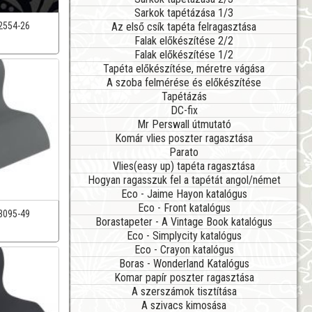
Sarkok tapétázása 1/3
Az első csík tapéta felragasztása
2554-26
Falak előkészítése 2/2
Falak előkészítése 1/2
Tapéta előkészítése, méretre vágása
A szoba felmérése és előkészítése
Tapétázás
DC-fix
Mr Perswall útmutató
Komár vlies poszter ragasztása
Parato
Vlies(easy up) tapéta ragasztása
Hogyan ragasszuk fel a tapétát angol/német
Eco - Jaime Hayon katalógus
Eco - Front katalógus
3095-49
Borastapeter - A Vintage Book katalógus
Eco - Simplycity katalógus
Eco - Crayon katalógus
Boras - Wonderland Katalógus
Komar papír poszter ragasztása
A szerszámok tisztítása
A szivacs kimosása