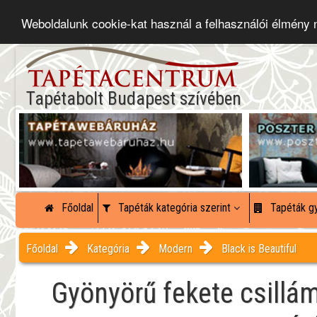
Weboldalunk cookie-kat használ a felhasználói élmény
Tapétabolt Budapest szívében
Főoldal
Tapéták kategória szerint
Tapéták gy
Főoldal
Kategória
Modern
Black is Beautiful
Gyönyörű fekete csillá