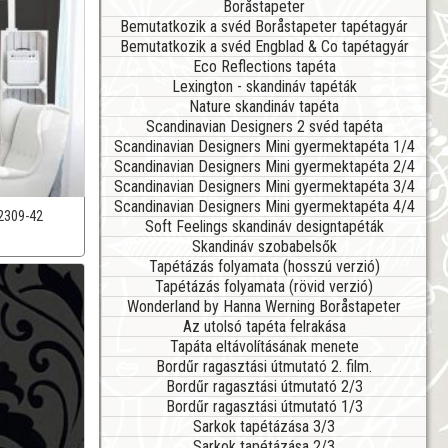
Boråstapeter
Bemutatkozik a svéd Boråstapeter tapétagyár
Bemutatkozik a svéd Engblad & Co tapétagyár
Eco Reflections tapéta
Lexington - skandináv tapéták
Nature skandináv tapéta
Scandinavian Designers 2 svéd tapéta
Scandinavian Designers Mini gyermektapéta 1/4
Scandinavian Designers Mini gyermektapéta 2/4
Scandinavian Designers Mini gyermektapéta 3/4
Scandinavian Designers Mini gyermektapéta 4/4
2309-42
Soft Feelings skandináv designtapéták
Skandináv szobabelsők
Tapétázás folyamata (hosszú verzió)
Tapétázás folyamata (rövid verzió)
Wonderland by Hanna Werning Boråstapeter
Az utolsó tapéta felrakása
Tapáta eltávolításának menete
Bordűr ragasztási útmutató 2. film.
Bordűr ragasztási útmutató 2/3
Bordűr ragasztási útmutató 1/3
Sarkok tapétázása 3/3
Sarkok tapétázása 2/3