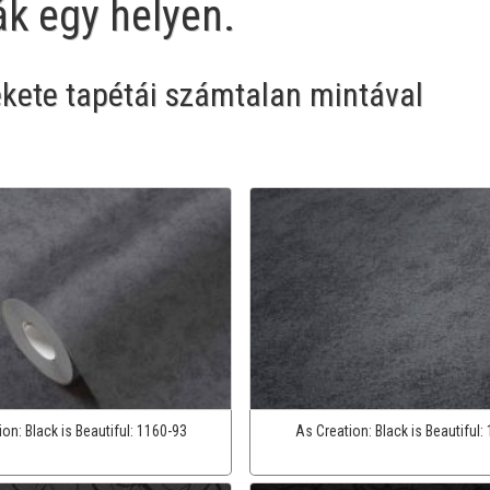
ák egy helyen.
ekete tapétái számtalan mintával
ion:
Black is Beautiful:
1160-93
As Creation:
Black is Beautiful: