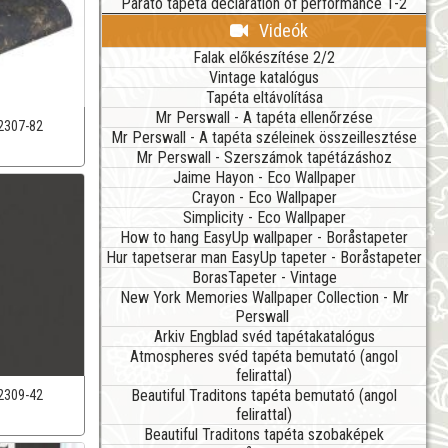
Parato tapéta declaration of performance 1-2
Videók
Falak előkészítése 2/2
Vintage katalógus
Tapéta eltávolítása
Mr Perswall - A tapéta ellenőrzése
2307-82
Mr Perswall - A tapéta széleinek összeillesztése
Mr Perswall - Szerszámok tapétázáshoz
Jaime Hayon - Eco Wallpaper
Crayon - Eco Wallpaper
Simplicity - Eco Wallpaper
How to hang EasyUp wallpaper - Boråstapeter
Hur tapetserar man EasyUp tapeter - Boråstapeter
BorasTapeter - Vintage
New York Memories Wallpaper Collection - Mr
Perswall
Arkiv Engblad svéd tapétakatalógus
Atmospheres svéd tapéta bemutató (angol
felirattal)
Beautiful Traditons tapéta bemutató (angol
2309-42
felirattal)
Beautiful Traditons tapéta szobaképek