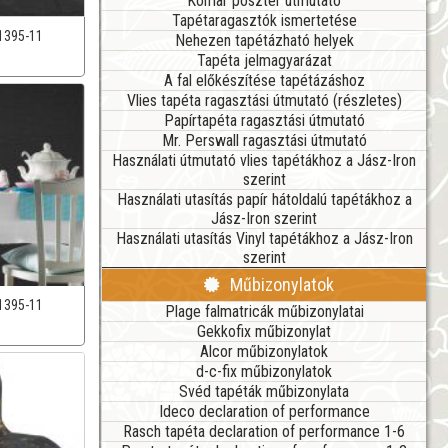
Komar poszter útmutató
Tapétaragasztók ismertetése
1395-11
Nehezen tapétázható helyek
Tapéta jelmagyarázat
A fal előkészítése tapétázáshoz
Vlies tapéta ragasztási útmutató (részletes)
Papírtapéta ragasztási útmutató
Mr. Perswall ragasztási útmutató
Használati útmutató vlies tapétákhoz a Jász-Iron
szerint
Használati utasítás papír hátoldalú tapétákhoz a
Jász-Iron szerint
Használati utasítás Vinyl tapétákhoz a Jász-Iron
szerint
Műbizonylatok
1395-11
Plage falmatricák műbizonylatai
Gekkofix műbizonylat
Alcor műbizonylatok
d-c-fix műbizonylatok
Svéd tapéták műbizonylata
Ideco declaration of performance
Rasch tapéta declaration of performance 1-6