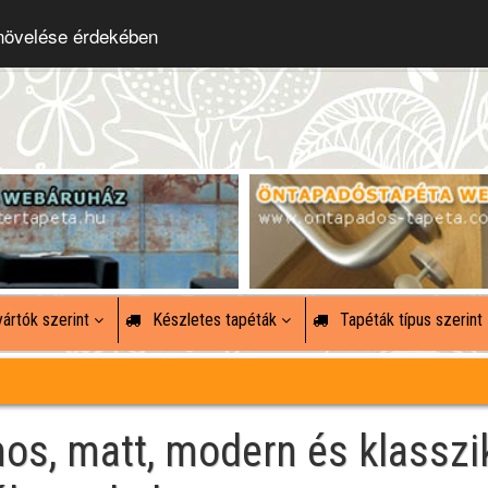
 növelése érdekében
ártók szerint
Készletes tapéták
Tapéták típus szerint
mos, matt, modern és klasszi