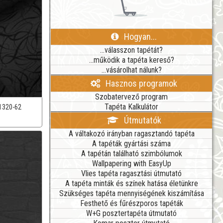
Hogyan...
...válasszon tapétát?
...működik a tapéta kereső?
...vásárolhat nálunk?
Hasznos programok
Szobatervező program
Tapéta Kalkulátor
1320-62
Útmutatók
A váltakozó irányban ragasztandó tapéta
A tapéták gyártási száma
A tapétán található szimbólumok
Wallpapering with EasyUp
Vlies tapéta ragasztási útmutató
A tapéta minták és színek hatása életünkre
Szükséges tapéta mennyiségének kiszámítása
Festhető és fűrészporos tapéták
W+G posztertapéta útmutató