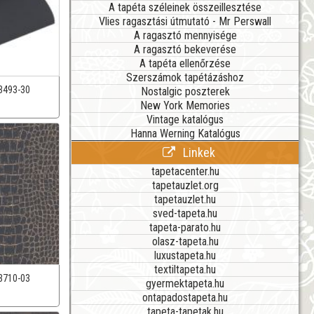
A tapéta széleinek összeillesztése
Vlies ragasztási útmutató - Mr Perswall
A ragasztó mennyisége
A ragasztó bekeverése
A tapéta ellenőrzése
Szerszámok tapétázáshoz
3493-30
Nostalgic poszterek
New York Memories
Vintage katalógus
Hanna Werning Katalógus
Linkek
tapetacenter.hu
tapetauzlet.org
tapetauzlet.hu
sved-tapeta.hu
tapeta-parato.hu
olasz-tapeta.hu
luxustapeta.hu
textiltapeta.hu
3710-03
gyermektapeta.hu
ontapadostapeta.hu
tapeta-tapetak.hu