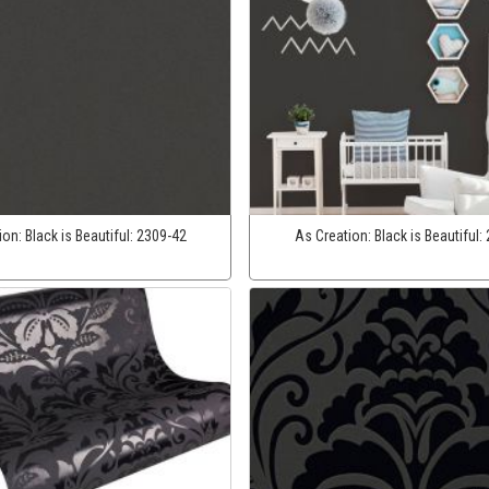
ion:
Black is Beautiful:
2309-42
As Creation:
Black is Beautiful: