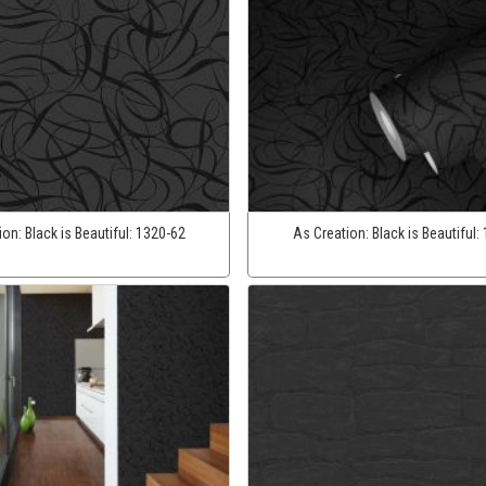
ion:
Black is Beautiful:
1320-62
As Creation:
Black is Beautiful: