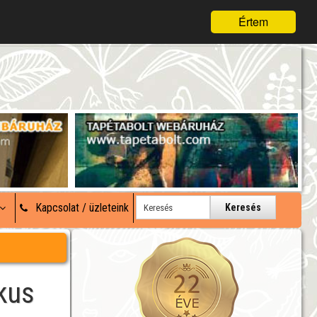
Értem
Kapcsolat / üzleteink
Keresés
kus