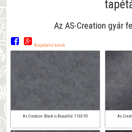
tapét
Az AS-Creation gyár f
Árajánlatot kérek
As Creation:
Black is Beautiful:
1160-93
As Creat