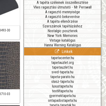
A tapéta széleinek összeillesztése
Vlies ragasztási útmutató - Mr Perswall
A ragasztó mennyisége
A ragasztó bekeverése
A tapéta ellenőrzése
Szerszámok tapétázáshoz
3493-30
Nostalgic poszterek
New York Memories
Vintage katalógus
Hanna Werning Katalógus
Linkek
tapetacenter.hu
tapetauzlet.org
tapetauzlet.hu
sved-tapeta.hu
tapeta-parato.hu
olasz-tapeta.hu
luxustapeta.hu
textiltapeta.hu
3710-03
gyermektapeta.hu
ontapadostapeta.hu
tapeta-tapetak.hu