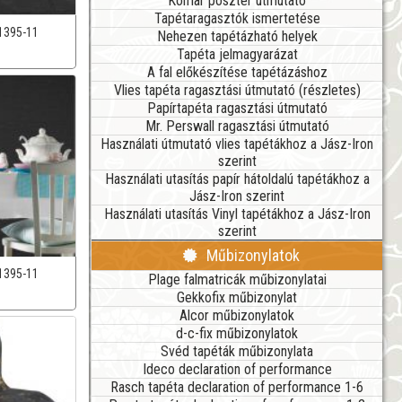
Komar poszter útmutató
Tapétaragasztók ismertetése
1395-11
Nehezen tapétázható helyek
Tapéta jelmagyarázat
A fal előkészítése tapétázáshoz
Vlies tapéta ragasztási útmutató (részletes)
Papírtapéta ragasztási útmutató
Mr. Perswall ragasztási útmutató
Használati útmutató vlies tapétákhoz a Jász-Iron
szerint
Használati utasítás papír hátoldalú tapétákhoz a
Jász-Iron szerint
Használati utasítás Vinyl tapétákhoz a Jász-Iron
szerint
Műbizonylatok
1395-11
Plage falmatricák műbizonylatai
Gekkofix műbizonylat
Alcor műbizonylatok
d-c-fix műbizonylatok
Svéd tapéták műbizonylata
Ideco declaration of performance
Rasch tapéta declaration of performance 1-6