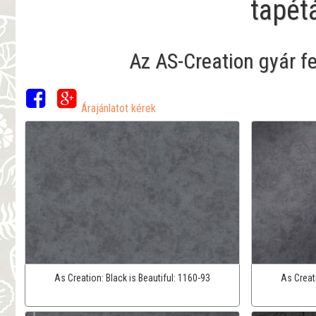
tapét
Az AS-Creation gyár f
Árajánlatot kérek
As Creation:
Black is Beautiful:
1160-93
As Creat