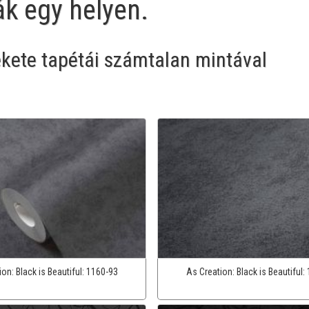
ák egy helyen.
ekete tapétái számtalan mintával
ion:
Black is Beautiful:
1160-93
As Creation:
Black is Beautiful: