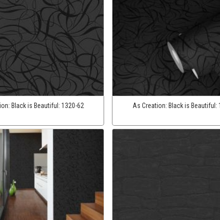
ion:
Black is Beautiful:
1320-62
As Creation:
Black is Beautiful: