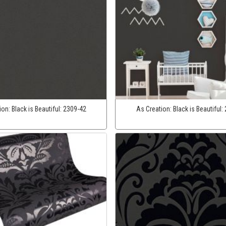
ion:
Black is Beautiful:
2309-42
As Creation:
Black is Beautiful: