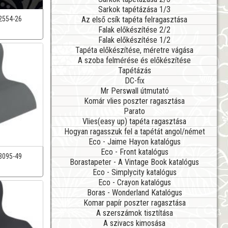
Sarkok tapétázása 1/3
Az első csík tapéta felragasztása
2554-26
Falak előkészítése 2/2
Falak előkészítése 1/2
Tapéta előkészítése, méretre vágása
A szoba felmérése és előkészítése
Tapétázás
DC-fix
Mr Perswall útmutató
Komár vlies poszter ragasztása
Parato
Vlies(easy up) tapéta ragasztása
Hogyan ragasszuk fel a tapétát angol/német
Eco - Jaime Hayon katalógus
Eco - Front katalógus
3095-49
Borastapeter - A Vintage Book katalógus
Eco - Simplycity katalógus
Eco - Crayon katalógus
Boras - Wonderland Katalógus
Komar papír poszter ragasztása
A szerszámok tisztítása
A szivacs kimosása