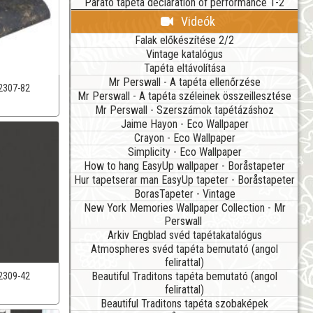
Parato tapéta declaration of performance 1-2
Videók
Falak előkészítése 2/2
Vintage katalógus
Tapéta eltávolítása
Mr Perswall - A tapéta ellenőrzése
2307-82
Mr Perswall - A tapéta széleinek összeillesztése
Mr Perswall - Szerszámok tapétázáshoz
Jaime Hayon - Eco Wallpaper
Crayon - Eco Wallpaper
Simplicity - Eco Wallpaper
How to hang EasyUp wallpaper - Boråstapeter
Hur tapetserar man EasyUp tapeter - Boråstapeter
BorasTapeter - Vintage
New York Memories Wallpaper Collection - Mr
Perswall
Arkiv Engblad svéd tapétakatalógus
Atmospheres svéd tapéta bemutató (angol
felirattal)
Beautiful Traditons tapéta bemutató (angol
2309-42
felirattal)
Beautiful Traditons tapéta szobaképek