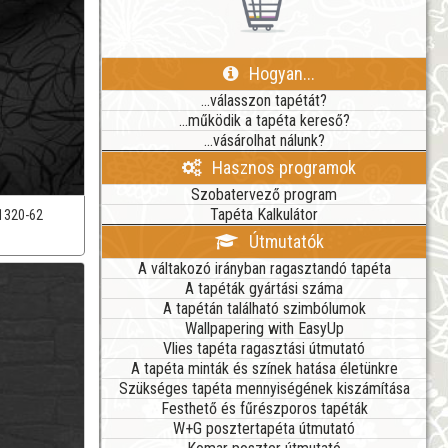
Hogyan...
...válasszon tapétát?
...működik a tapéta kereső?
...vásárolhat nálunk?
Hasznos programok
Szobatervező program
Tapéta Kalkulátor
1320-62
Útmutatók
A váltakozó irányban ragasztandó tapéta
A tapéták gyártási száma
A tapétán található szimbólumok
Wallpapering with EasyUp
Vlies tapéta ragasztási útmutató
A tapéta minták és színek hatása életünkre
Szükséges tapéta mennyiségének kiszámítása
Festhető és fűrészporos tapéták
W+G posztertapéta útmutató