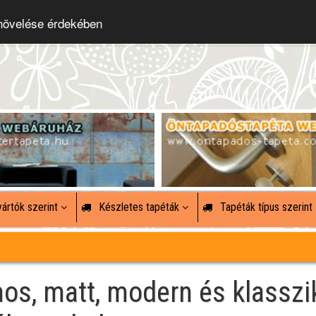
 növelése érdekében
ártók szerint
Készletes tapéták
Tapéták típus szerint
mos, matt, modern és klasszi