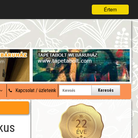
Értem
Kapcsolat / üzleteink
Keresés
kus