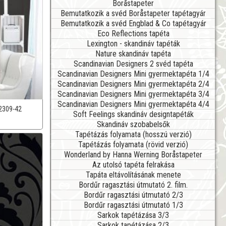
Boråstapeter
Bemutatkozik a svéd Boråstapeter tapétagyár
Bemutatkozik a svéd Engblad & Co tapétagyár
Eco Reflections tapéta
Lexington - skandináv tapéták
Nature skandináv tapéta
Scandinavian Designers 2 svéd tapéta
Scandinavian Designers Mini gyermektapéta 1/4
Scandinavian Designers Mini gyermektapéta 2/4
Scandinavian Designers Mini gyermektapéta 3/4
Scandinavian Designers Mini gyermektapéta 4/4
2309-42
Soft Feelings skandináv designtapéták
Skandináv szobabelsők
Tapétázás folyamata (hosszú verzió)
Tapétázás folyamata (rövid verzió)
Wonderland by Hanna Werning Boråstapeter
Az utolsó tapéta felrakása
Tapáta eltávolításának menete
Bordűr ragasztási útmutató 2. film.
Bordűr ragasztási útmutató 2/3
Bordűr ragasztási útmutató 1/3
Sarkok tapétázása 3/3
Sarkok tapétázása 2/3