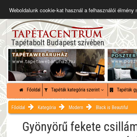
Weboldalunk cookie-kat használ a felhasználói élmény
Tapétabolt Budapest szívében
Főoldal
Tapéták kategória szerint
Tapéták gy
Főoldal
Kategória
Modern
Black is Beautiful
Gyönyörű fekete csillá