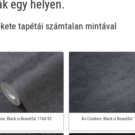
ák egy helyen.
ekete tapétái számtalan mintával
ion:
Black is Beautiful:
1160-93
As Creation:
Black is Beautiful: