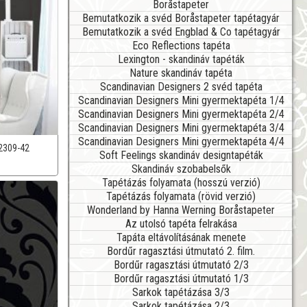
Boråstapeter
Bemutatkozik a svéd Boråstapeter tapétagyár
Bemutatkozik a svéd Engblad & Co tapétagyár
Eco Reflections tapéta
Lexington - skandináv tapéták
Nature skandináv tapéta
Scandinavian Designers 2 svéd tapéta
Scandinavian Designers Mini gyermektapéta 1/4
Scandinavian Designers Mini gyermektapéta 2/4
Scandinavian Designers Mini gyermektapéta 3/4
Scandinavian Designers Mini gyermektapéta 4/4
2309-42
Soft Feelings skandináv designtapéták
Skandináv szobabelsők
Tapétázás folyamata (hosszú verzió)
Tapétázás folyamata (rövid verzió)
Wonderland by Hanna Werning Boråstapeter
Az utolsó tapéta felrakása
Tapáta eltávolításának menete
Bordűr ragasztási útmutató 2. film.
Bordűr ragasztási útmutató 2/3
Bordűr ragasztási útmutató 1/3
Sarkok tapétázása 3/3
Sarkok tapétázása 2/3