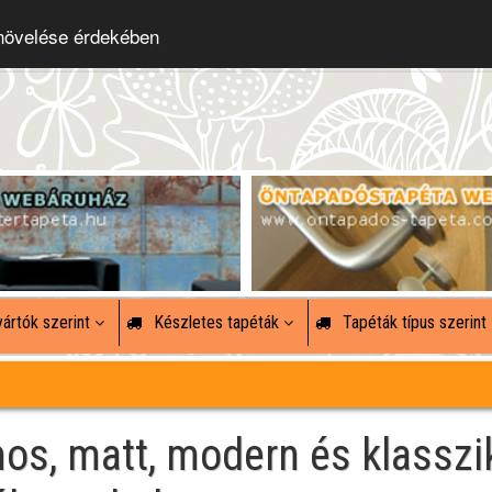
 növelése érdekében
ártók szerint
Készletes tapéták
Tapéták típus szerint
mos, matt, modern és klasszi