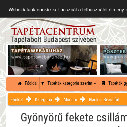
Weboldalunk cookie-kat használ a felhasználói élmény
Tapétabolt Budapest szívében
Főoldal
Tapéták kategória szerint
Tapéták gy
Főoldal
Kategória
Modern
Black is Beautiful
Gyönyörű fekete csillá