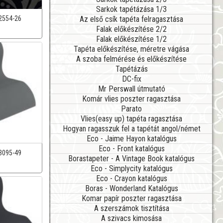
Sarkok tapétázása 1/3
Az első csík tapéta felragasztása
2554-26
Falak előkészítése 2/2
Falak előkészítése 1/2
Tapéta előkészítése, méretre vágása
A szoba felmérése és előkészítése
Tapétázás
DC-fix
Mr Perswall útmutató
Komár vlies poszter ragasztása
Parato
Vlies(easy up) tapéta ragasztása
Hogyan ragasszuk fel a tapétát angol/német
Eco - Jaime Hayon katalógus
Eco - Front katalógus
3095-49
Borastapeter - A Vintage Book katalógus
Eco - Simplycity katalógus
Eco - Crayon katalógus
Boras - Wonderland Katalógus
Komar papír poszter ragasztása
A szerszámok tisztítása
A szivacs kimosása