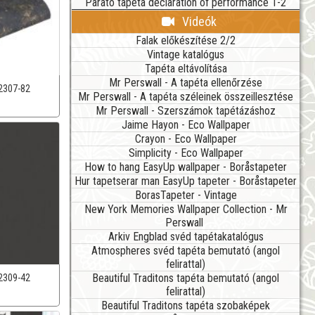
Parato tapéta declaration of performance 1-2
Videók
Falak előkészítése 2/2
Vintage katalógus
Tapéta eltávolítása
Mr Perswall - A tapéta ellenőrzése
2307-82
Mr Perswall - A tapéta széleinek összeillesztése
Mr Perswall - Szerszámok tapétázáshoz
Jaime Hayon - Eco Wallpaper
Crayon - Eco Wallpaper
Simplicity - Eco Wallpaper
How to hang EasyUp wallpaper - Boråstapeter
Hur tapetserar man EasyUp tapeter - Boråstapeter
BorasTapeter - Vintage
New York Memories Wallpaper Collection - Mr
Perswall
Arkiv Engblad svéd tapétakatalógus
Atmospheres svéd tapéta bemutató (angol
felirattal)
Beautiful Traditons tapéta bemutató (angol
2309-42
felirattal)
Beautiful Traditons tapéta szobaképek