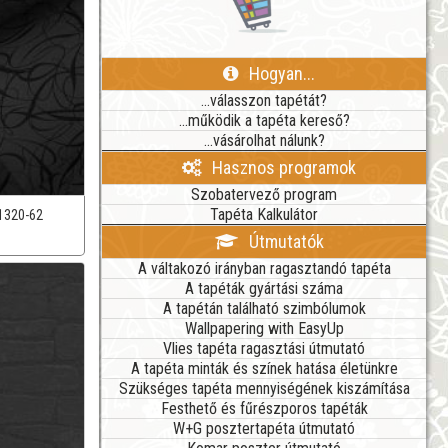
Hogyan...
...válasszon tapétát?
...működik a tapéta kereső?
...vásárolhat nálunk?
Hasznos programok
Szobatervező program
Tapéta Kalkulátor
1320-62
Útmutatók
A váltakozó irányban ragasztandó tapéta
A tapéták gyártási száma
A tapétán található szimbólumok
Wallpapering with EasyUp
Vlies tapéta ragasztási útmutató
A tapéta minták és színek hatása életünkre
Szükséges tapéta mennyiségének kiszámítása
Festhető és fűrészporos tapéták
W+G posztertapéta útmutató