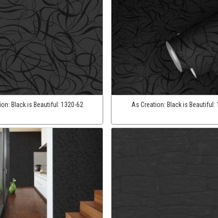
ion:
Black is Beautiful:
1320-62
As Creation:
Black is Beautiful: