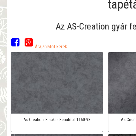
tapét
Az AS-Creation gyár f
Árajánlatot kérek
As Creation:
Black is Beautiful:
1160-93
As Creat