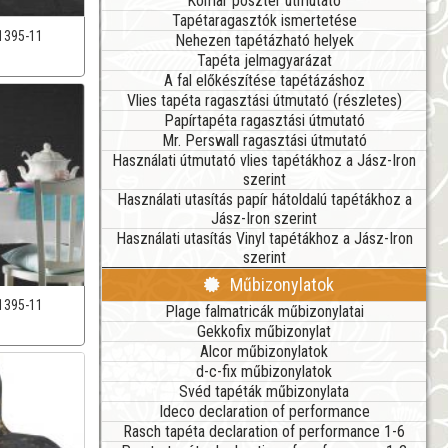
Komar poszter útmutató
Tapétaragasztók ismertetése
1395-11
Nehezen tapétázható helyek
Tapéta jelmagyarázat
A fal előkészítése tapétázáshoz
Vlies tapéta ragasztási útmutató (részletes)
Papírtapéta ragasztási útmutató
Mr. Perswall ragasztási útmutató
Használati útmutató vlies tapétákhoz a Jász-Iron
szerint
Használati utasítás papír hátoldalú tapétákhoz a
Jász-Iron szerint
Használati utasítás Vinyl tapétákhoz a Jász-Iron
szerint
Műbizonylatok
1395-11
Plage falmatricák műbizonylatai
Gekkofix műbizonylat
Alcor műbizonylatok
d-c-fix műbizonylatok
Svéd tapéták műbizonylata
Ideco declaration of performance
Rasch tapéta declaration of performance 1-6