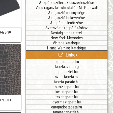
A tapéta széleinek összeillesztése
Vlies ragasztási útmutató - Mr Perswall
A ragasztó mennyisége
A ragasztó bekeverése
A tapéta ellenőrzése
Szerszámok tapétázáshoz
3493-30
Nostalgic poszterek
New York Memories
Vintage katalógus
Hanna Werning Katalógus
Linkek
tapetacenter.hu
tapetauzlet.org
tapetauzlet.hu
sved-tapeta.hu
tapeta-parato.hu
olasz-tapeta.hu
luxustapeta.hu
textiltapeta.hu
3710-03
gyermektapeta.hu
ontapadostapeta.hu
tapeta-tapetak.hu