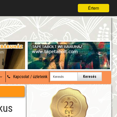
Értem
Kapcsolat / üzleteink
Keresés
kus