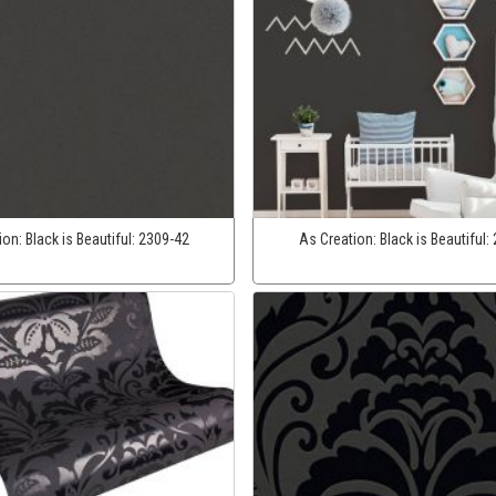
ion:
Black is Beautiful:
2309-42
As Creation:
Black is Beautiful: