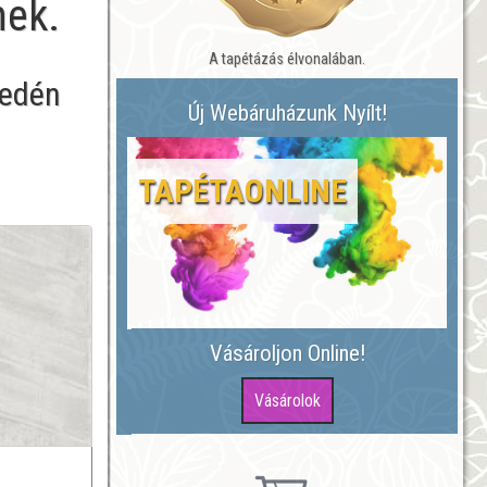
nek.
A tapétázás élvonalában.
yedén
Új Webáruházunk Nyílt!
TAPÉTAONLINE
Vásároljon Online!