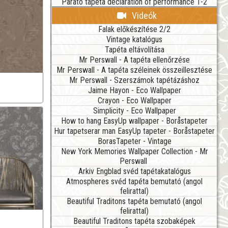
Parato tapéta declaration of performance 1-2
Videók
Falak előkészítése 2/2
Vintage katalógus
Tapéta eltávolítása
Mr Perswall - A tapéta ellenőrzése
Mr Perswall - A tapéta széleinek összeillesztése
Mr Perswall - Szerszámok tapétázáshoz
Jaime Hayon - Eco Wallpaper
Crayon - Eco Wallpaper
Simplicity - Eco Wallpaper
How to hang EasyUp wallpaper - Boråstapeter
Hur tapetserar man EasyUp tapeter - Boråstapeter
BorasTapeter - Vintage
New York Memories Wallpaper Collection - Mr
Perswall
Arkiv Engblad svéd tapétakatalógus
Atmospheres svéd tapéta bemutató (angol
felirattal)
Beautiful Traditons tapéta bemutató (angol
felirattal)
Beautiful Traditons tapéta szobaképek