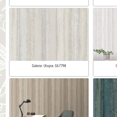
Galerie:
Utopia:
G67798