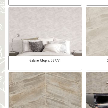
Galerie:
Utopia:
G67771