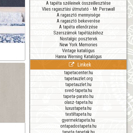
A tapéta széleinek összeillesztése
Vlies ragasztási útmutató - Mr Perswall
A ragasztó mennyisége
A ragasztó bekeverése
A tapéta ellenőrzése
Szerszámok tapétázáshoz
Nostalgic poszterek
New York Memories
Vintage katalógus
Hanna Werning Katalógus
Linkek
tapetacenter.hu
tapetauzlet.org
tapetauzlet.hu
sved-tapeta.hu
tapeta-parato.hu
olasz-tapeta.hu
luxustapeta.hu
textiltapeta.hu
gyermektapeta.hu
ontapadostapeta.hu
tapeta-tapetak.hu