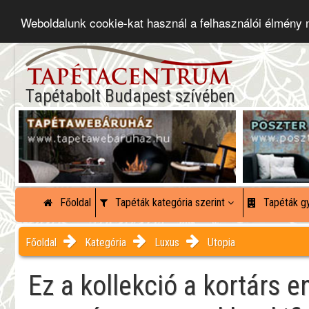
Weboldalunk cookie-kat használ a felhasználói élmény
Tapétabolt Budapest szívében
Főoldal
Tapéták kategória szerint
Tapéták gy
Főoldal
Kategória
Luxus
Utopia
Ez a kollekció a kortárs e