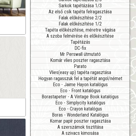
Sarkok tapétázása 1/3
Az első csík tapéta felragasztása
Falak előkészítése 2/2
Falak előkészítése 1/2
Tapéta előkészítése, méretre vágása
A szoba felmérése és előkészítése
Tapétázás
DC-fix
Mr Perswall útmutató
Komár vlies poszter ragasztása
Parato
Vlies(easy up) tapéta ragasztása
Hogyan ragasszuk fel a tapétát angol/német
Eco - Jaime Hayon katalógus
Eco - Front katalógus
Borastapeter - A Vintage Book katalógus
Eco - Simplycity katalógus
Eco - Crayon katalógus
Boras - Wonderland Katalógus
Komar papír poszter ragasztása
A szerszámok tisztítása
A szivacs kimosása