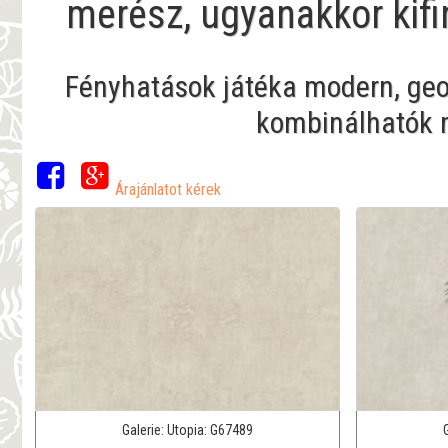
merész, ugyanakkor kif
Fényhatások játéka modern, ge
kombinálhatók 
Árajánlatot kérek
Galerie:
Utopia:
G67489