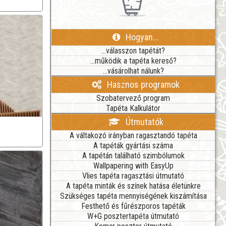
Hogyan...
...válasszon tapétát?
...működik a tapéta kereső?
...vásárolhat nálunk?
Hasznos programok
Szobatervező program
Tapéta Kalkulátor
Útmutatók
A váltakozó irányban ragasztandó tapéta
A tapéták gyártási száma
A tapétán található szimbólumok
Wallpapering with EasyUp
Vlies tapéta ragasztási útmutató
A tapéta minták és színek hatása életünkre
Szükséges tapéta mennyiségének kiszámítása
Festhető és fűrészporos tapéták
W+G posztertapéta útmutató