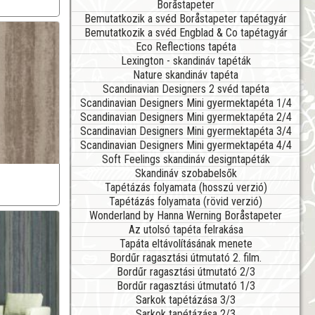
Boråstapeter
Bemutatkozik a svéd Boråstapeter tapétagyár
Bemutatkozik a svéd Engblad & Co tapétagyár
Eco Reflections tapéta
Lexington - skandináv tapéták
Nature skandináv tapéta
Scandinavian Designers 2 svéd tapéta
Scandinavian Designers Mini gyermektapéta 1/4
Scandinavian Designers Mini gyermektapéta 2/4
Scandinavian Designers Mini gyermektapéta 3/4
Scandinavian Designers Mini gyermektapéta 4/4
Soft Feelings skandináv designtapéták
Skandináv szobabelsők
Tapétázás folyamata (hosszú verzió)
Tapétázás folyamata (rövid verzió)
Wonderland by Hanna Werning Boråstapeter
Az utolsó tapéta felrakása
Tapáta eltávolításának menete
Bordűr ragasztási útmutató 2. film.
Bordűr ragasztási útmutató 2/3
Bordűr ragasztási útmutató 1/3
Sarkok tapétázása 3/3
Sarkok tapétázása 2/3