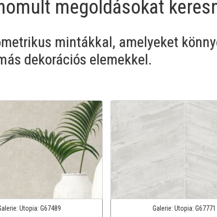
inomult megoldásokat keres
ometrikus mintákkal, amelyeket könn
más dekorációs elemekkel.
Galerie:
Utopia:
G67489
Galerie:
Utopia:
G67771