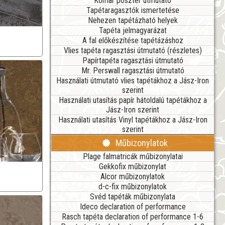
Komar poszter útmutató
Tapétaragasztók ismertetése
Nehezen tapétázható helyek
Tapéta jelmagyarázat
A fal előkészítése tapétázáshoz
Vlies tapéta ragasztási útmutató (részletes)
Papírtapéta ragasztási útmutató
Mr. Perswall ragasztási útmutató
Használati útmutató vlies tapétákhoz a Jász-Iron
szerint
Használati utasítás papír hátoldalú tapétákhoz a
Jász-Iron szerint
Használati utasítás Vinyl tapétákhoz a Jász-Iron
szerint
Műbizonylatok
Plage falmatricák műbizonylatai
Gekkofix műbizonylat
Alcor műbizonylatok
d-c-fix műbizonylatok
Svéd tapéták műbizonylata
Ideco declaration of performance
Rasch tapéta declaration of performance 1-6