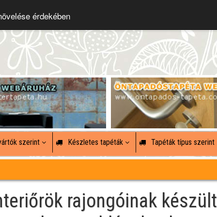
 növelése érdekében
ártók szerint
Készletes tapéták
Tapéták típus szerint
nteriőrök rajongóinak készült