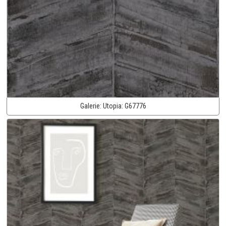
Galerie:
Utopia:
G67776