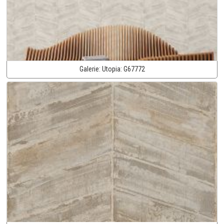
Galerie:
Utopia:
G67772