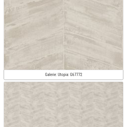
Galerie:
Utopia:
G67772