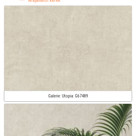
Árajánlatot kérek
Galerie:
Utopia:
G67489