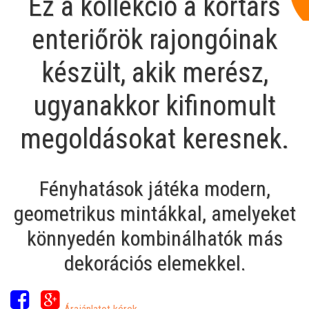
Ez a kollekció a kortárs
enteriőrök rajongóinak
készült, akik merész,
ugyanakkor kifinomult
megoldásokat keresnek.
Fényhatások játéka modern,
geometrikus mintákkal, amelyeket
könnyedén kombinálhatók más
dekorációs elemekkel.