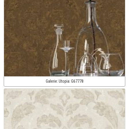
Galerie:
Utopia:
G67778