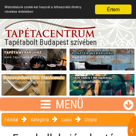
Weboldalunk cookie-kat használ a felhasználói élmény
Értem
növelése érdekében
Tapétabolt Budapest szívében
MENÜ
Főoldal
Kategória
Luxus
Utopia