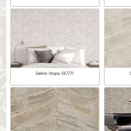
Galerie:
Utopia:
G67771