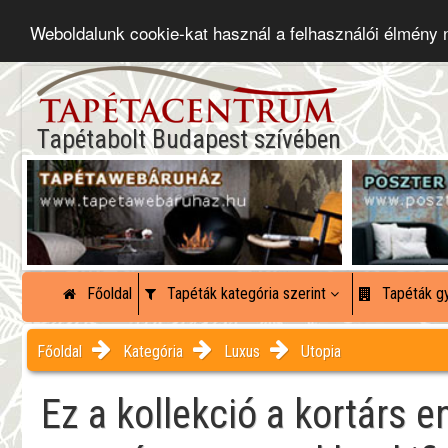
Weboldalunk cookie-kat használ a felhasználói élmény
Tapétabolt Budapest szívében
Főoldal
Tapéták kategória szerint
Tapéták gy
Főoldal
Kategória
Luxus
Utopia
Ez a kollekció a kortárs e