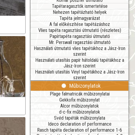
Komar poszter útmutató
Tapétaragasztók ismertetése
Nehezen tapétázható helyek
Tapéta jelmagyarázat
A fal előkészítése tapétázáshoz
Vlies tapéta ragasztási útmutató (részletes)
Papírtapéta ragasztási útmutató
Mr. Perswall ragasztási útmutató
Használati útmutató vlies tapétákhoz a Jász-Iron
szerint
Használati utasítás papír hátoldalú tapétákhoz a
Jász-Iron szerint
Használati utasítás Vinyl tapétákhoz a Jász-Iron
szerint
Műbizonylatok
Plage falmatricák műbizonylatai
Gekkofix műbizonylat
Alcor műbizonylatok
d-c-fix műbizonylatok
Svéd tapéták műbizonylata
Ideco declaration of performance
Rasch tapéta declaration of performance 1-6