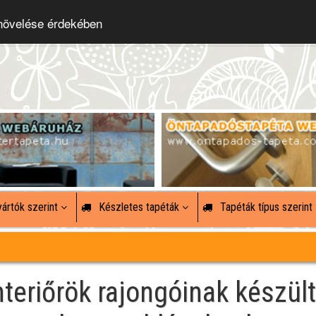
 növelése érdekében
ártók szerint
Készletes tapéták
Tapéták típus szerint
nteriőrök rajongóinak készült