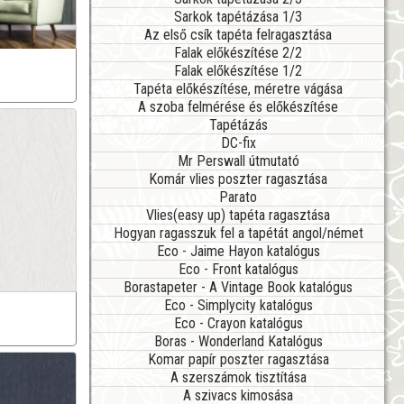
Sarkok tapétázása 1/3
Az első csík tapéta felragasztása
Falak előkészítése 2/2
Falak előkészítése 1/2
Tapéta előkészítése, méretre vágása
A szoba felmérése és előkészítése
Tapétázás
DC-fix
Mr Perswall útmutató
Komár vlies poszter ragasztása
Parato
Vlies(easy up) tapéta ragasztása
Hogyan ragasszuk fel a tapétát angol/német
Eco - Jaime Hayon katalógus
Eco - Front katalógus
Borastapeter - A Vintage Book katalógus
Eco - Simplycity katalógus
Eco - Crayon katalógus
Boras - Wonderland Katalógus
Komar papír poszter ragasztása
A szerszámok tisztítása
A szivacs kimosása