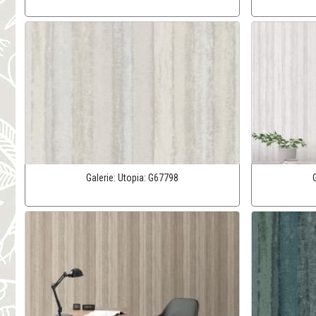
Galerie:
Utopia:
G67798