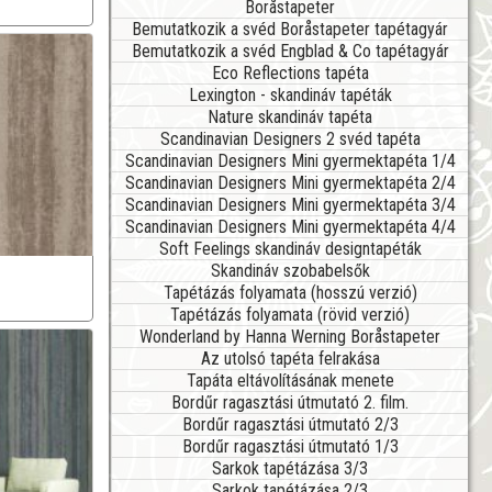
Boråstapeter
Bemutatkozik a svéd Boråstapeter tapétagyár
Bemutatkozik a svéd Engblad & Co tapétagyár
Eco Reflections tapéta
Lexington - skandináv tapéták
Nature skandináv tapéta
Scandinavian Designers 2 svéd tapéta
Scandinavian Designers Mini gyermektapéta 1/4
Scandinavian Designers Mini gyermektapéta 2/4
Scandinavian Designers Mini gyermektapéta 3/4
Scandinavian Designers Mini gyermektapéta 4/4
Soft Feelings skandináv designtapéták
Skandináv szobabelsők
Tapétázás folyamata (hosszú verzió)
Tapétázás folyamata (rövid verzió)
Wonderland by Hanna Werning Boråstapeter
Az utolsó tapéta felrakása
Tapáta eltávolításának menete
Bordűr ragasztási útmutató 2. film.
Bordűr ragasztási útmutató 2/3
Bordűr ragasztási útmutató 1/3
Sarkok tapétázása 3/3
Sarkok tapétázása 2/3