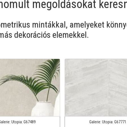
inomult megoldásokat keres
ometrikus mintákkal, amelyeket könn
más dekorációs elemekkel.
Galerie:
Utopia:
G67489
Galerie:
Utopia:
G67771