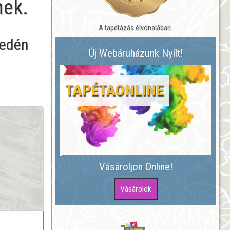
nek.
A tapétázás élvonalában.
yedén
Új Webáruházunk Nyílt!
TAPÉTAONLINE
Vásároljon Online!