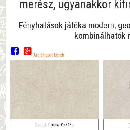
merész, ugyanakkor kif
Fényhatások játéka modern, ge
kombinálhatók 
Árajánlatot kérek
Galerie:
Utopia:
G67489