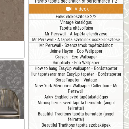
Parato tapéta declaration of performance 1-2
Videók
Falak előkészítése 2/2
Vintage katalógus
Tapéta eltávolítása
Mr Perswall - A tapéta ellenőrzése
Mr Perswall - A tapéta széleinek összeillesztése
Mr Perswall - Szerszámok tapétázáshoz
Jaime Hayon - Eco Wallpaper
Crayon - Eco Wallpaper
Simplicity - Eco Wallpaper
How to hang EasyUp wallpaper - Boråstapeter
Hur tapetserar man EasyUp tapeter - Boråstapeter
BorasTapeter - Vintage
New York Memories Wallpaper Collection - Mr
Perswall
Arkiv Engblad svéd tapétakatalógus
Atmospheres svéd tapéta bemutató (angol
felirattal)
Beautiful Traditons tapéta bemutató (angol
felirattal)
Beautiful Traditons tapéta szobaképek