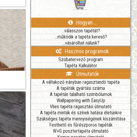
Hogyan...
...válasszon tapétát?
...működik a tapéta kereső?
...vásárolhat nálunk?
Hasznos programok
Szobatervező program
Tapéta Kalkulátor
Útmutatók
A váltakozó irányban ragasztandó tapéta
A tapéták gyártási száma
A tapétán található szimbólumok
Wallpapering with EasyUp
Vlies tapéta ragasztási útmutató
A tapéta minták és színek hatása életünkre
Szükséges tapéta mennyiségének kiszámítása
Festhető és fűrészporos tapéták
W+G posztertapéta útmutató