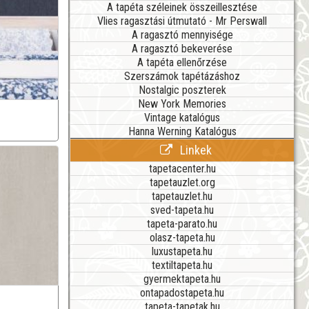
A tapéta széleinek összeillesztése
Vlies ragasztási útmutató - Mr Perswall
A ragasztó mennyisége
A ragasztó bekeverése
A tapéta ellenőrzése
Szerszámok tapétázáshoz
Nostalgic poszterek
New York Memories
Vintage katalógus
Hanna Werning Katalógus
Linkek
tapetacenter.hu
tapetauzlet.org
tapetauzlet.hu
sved-tapeta.hu
tapeta-parato.hu
olasz-tapeta.hu
luxustapeta.hu
textiltapeta.hu
gyermektapeta.hu
ontapadostapeta.hu
tapeta-tapetak.hu