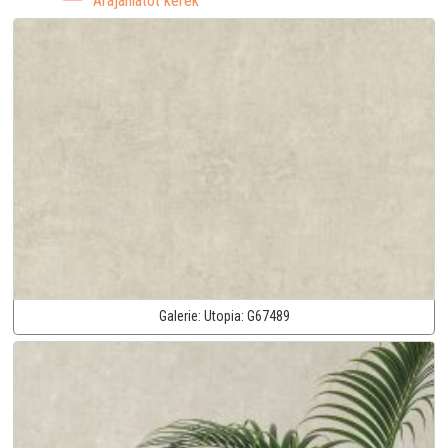
Árajánlatot kérek
Galerie:
Utopia:
G67489