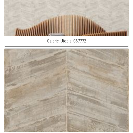
Galerie:
Utopia:
G67772