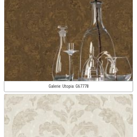
Galerie:
Utopia:
G67778