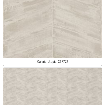
Galerie:
Utopia:
G67772