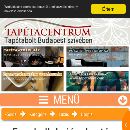
Weboldalunk cookie-kat használ a felhasználói élmény
Értem
növelése érdekében
Tapétabolt Budapest szívében
MENÜ
Főoldal
Kategória
Luxus
Utopia