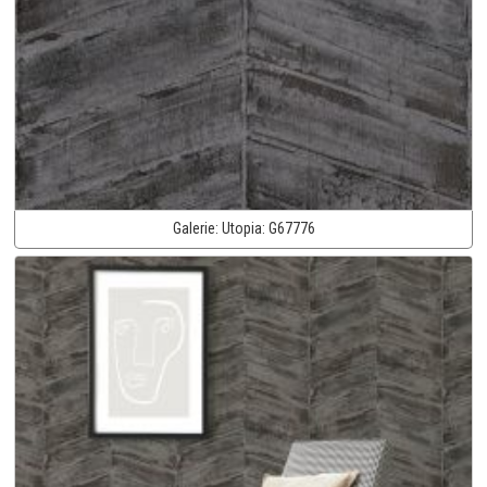
Galerie:
Utopia:
G67776