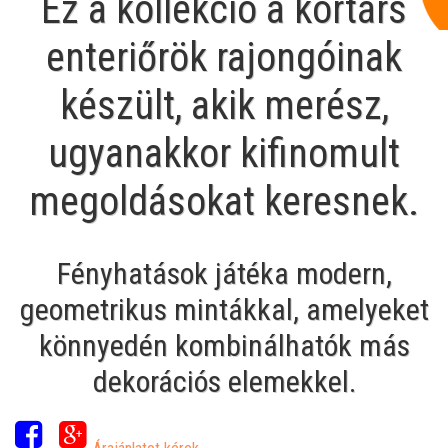
Ez a kollekció a kortárs
enteriőrök rajongóinak
készült, akik merész,
ugyanakkor kifinomult
megoldásokat keresnek.
Fényhatások játéka modern,
geometrikus mintákkal, amelyeket
könnyedén kombinálhatók más
dekorációs elemekkel.