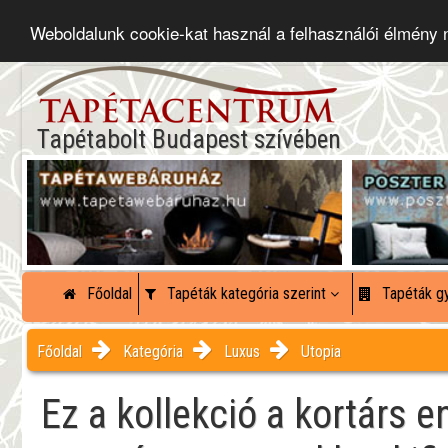
Weboldalunk cookie-kat használ a felhasználói élmény
Tapétabolt Budapest szívében
Főoldal
Tapéták kategória szerint
Tapéták gy
Főoldal
Kategória
Luxus
Utopia
Ez a kollekció a kortárs e