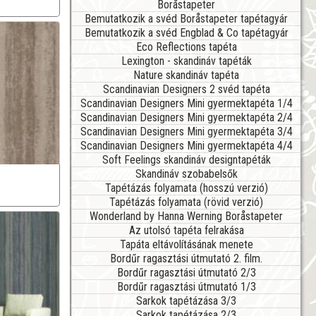
Boråstapeter
Bemutatkozik a svéd Boråstapeter tapétagyár
Bemutatkozik a svéd Engblad & Co tapétagyár
Eco Reflections tapéta
Lexington - skandináv tapéták
Nature skandináv tapéta
Scandinavian Designers 2 svéd tapéta
Scandinavian Designers Mini gyermektapéta 1/4
Scandinavian Designers Mini gyermektapéta 2/4
Scandinavian Designers Mini gyermektapéta 3/4
Scandinavian Designers Mini gyermektapéta 4/4
Soft Feelings skandináv designtapéták
Skandináv szobabelsők
Tapétázás folyamata (hosszú verzió)
Tapétázás folyamata (rövid verzió)
Wonderland by Hanna Werning Boråstapeter
Az utolsó tapéta felrakása
Tapáta eltávolításának menete
Bordűr ragasztási útmutató 2. film.
Bordűr ragasztási útmutató 2/3
Bordűr ragasztási útmutató 1/3
Sarkok tapétázása 3/3
Sarkok tapétázása 2/3