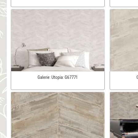
Galerie:
Utopia:
G67771