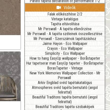
Parato tapéta declaration of performance 1-2
Videók
Falak előkészítése 2/2
Vintage katalógus
Tapéta eltávolítása
Mr Perswall - A tapéta ellenőrzése
Mr Perswall - A tapéta széleinek összeillesztése
Mr Perswall - Szerszámok tapétázáshoz
Jaime Hayon - Eco Wallpaper
Crayon - Eco Wallpaper
Simplicity - Eco Wallpaper
How to hang EasyUp wallpaper - Boråstapeter
Hur tapetserar man EasyUp tapeter - Boråstapeter
BorasTapeter - Vintage
New York Memories Wallpaper Collection - Mr
Perswall
Arkiv Engblad svéd tapétakatalógus
Atmospheres svéd tapéta bemutató (angol
felirattal)
Beautiful Traditons tapéta bemutató (angol
felirattal)
Beautiful Traditons tapéta szobaképek