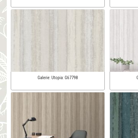
Galerie:
Utopia:
G67798