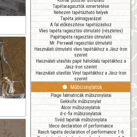
Komar poszter útmutató
Tapétaragasztók ismertetése
Nehezen tapétázható helyek
Tapéta jelmagyarázat
A fal előkészítése tapétázáshoz
Vlies tapéta ragasztási útmutató (részletes)
Papírtapéta ragasztási útmutató
Mr. Perswall ragasztási útmutató
Használati útmutató vlies tapétákhoz a Jász-Iron
szerint
Használati utasítás papír hátoldalú tapétákhoz a
Jász-Iron szerint
Használati utasítás Vinyl tapétákhoz a Jász-Iron
szerint
Műbizonylatok
Plage falmatricák műbizonylatai
Gekkofix műbizonylat
Alcor műbizonylatok
d-c-fix műbizonylatok
Svéd tapéták műbizonylata
Ideco declaration of performance
Rasch tapéta declaration of performance 1-6