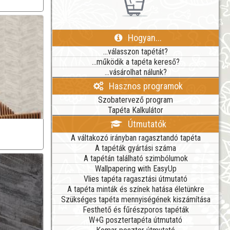
Hogyan...
...válasszon tapétát?
...működik a tapéta kereső?
...vásárolhat nálunk?
Hasznos programok
Szobatervező program
Tapéta Kalkulátor
Útmutatók
A váltakozó irányban ragasztandó tapéta
A tapéták gyártási száma
A tapétán található szimbólumok
Wallpapering with EasyUp
Vlies tapéta ragasztási útmutató
A tapéta minták és színek hatása életünkre
Szükséges tapéta mennyiségének kiszámítása
Festhető és fűrészporos tapéták
W+G posztertapéta útmutató