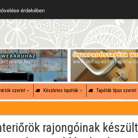
 növelése érdekében
ártók szerint
Készletes tapéták
Tapéták típus szerint
nteriőrök rajongóinak készült