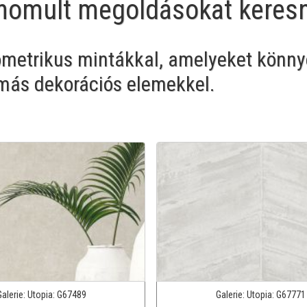
inomult megoldásokat keres
ometrikus mintákkal, amelyeket könn
más dekorációs elemekkel.
Galerie:
Utopia:
G67489
Galerie:
Utopia:
G67771