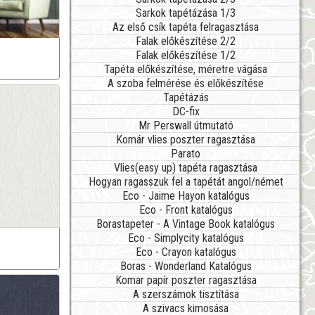
Sarkok tapétázása 1/3
Az első csík tapéta felragasztása
Falak előkészítése 2/2
Falak előkészítése 1/2
Tapéta előkészítése, méretre vágása
A szoba felmérése és előkészítése
Tapétázás
DC-fix
Mr Perswall útmutató
Komár vlies poszter ragasztása
Parato
Vlies(easy up) tapéta ragasztása
Hogyan ragasszuk fel a tapétát angol/német
Eco - Jaime Hayon katalógus
Eco - Front katalógus
Borastapeter - A Vintage Book katalógus
Eco - Simplycity katalógus
Eco - Crayon katalógus
Boras - Wonderland Katalógus
Komar papír poszter ragasztása
A szerszámok tisztítása
A szivacs kimosása