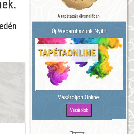
nek.
A tapétázás élvonalában.
yedén
Új Webáruházunk Nyílt!
TAPÉTAONLINE
Vásároljon Online!