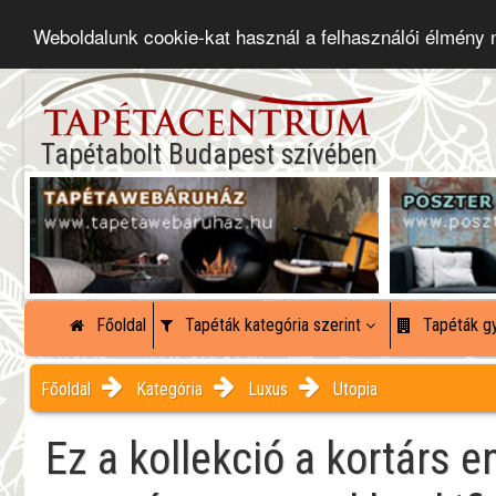
Weboldalunk cookie-kat használ a felhasználói élmény
Tapétabolt Budapest szívében
Főoldal
Tapéták kategória szerint
Tapéták gy
Főoldal
Kategória
Luxus
Utopia
Ez a kollekció a kortárs e