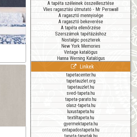
A tapéta széleinek összeillesztése
Vlies ragasztási útmutató - Mr Perswall
A ragasztó mennyisége
A ragasztó bekeverése
A tapéta ellenőrzése
Szerszámok tapétázáshoz
Nostalgic poszterek
New York Memories
Vintage katalógus
Hanna Werning Katalógus
Linkek
tapetacenter.hu
tapetauzlet.org
tapetauzlet.hu
sved-tapeta.hu
tapeta-parato.hu
olasz-tapeta.hu
luxustapeta.hu
textiltapeta.hu
gyermektapeta.hu
ontapadostapeta.hu
tapeta-tapetak.hu