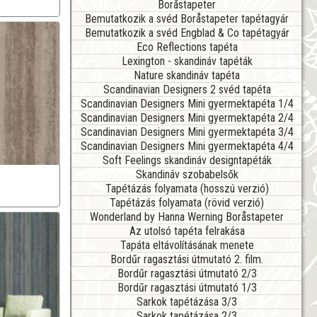
Boråstapeter
Bemutatkozik a svéd Boråstapeter tapétagyár
Bemutatkozik a svéd Engblad & Co tapétagyár
Eco Reflections tapéta
Lexington - skandináv tapéták
Nature skandináv tapéta
Scandinavian Designers 2 svéd tapéta
Scandinavian Designers Mini gyermektapéta 1/4
Scandinavian Designers Mini gyermektapéta 2/4
Scandinavian Designers Mini gyermektapéta 3/4
Scandinavian Designers Mini gyermektapéta 4/4
Soft Feelings skandináv designtapéták
Skandináv szobabelsők
Tapétázás folyamata (hosszú verzió)
Tapétázás folyamata (rövid verzió)
Wonderland by Hanna Werning Boråstapeter
Az utolsó tapéta felrakása
Tapáta eltávolításának menete
Bordűr ragasztási útmutató 2. film.
Bordűr ragasztási útmutató 2/3
Bordűr ragasztási útmutató 1/3
Sarkok tapétázása 3/3
Sarkok tapétázása 2/3