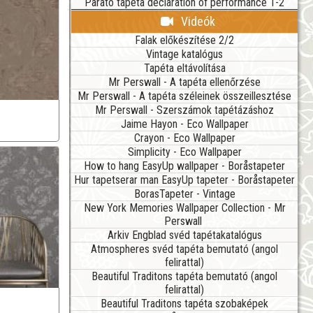
Parato tapéta declaration of performance 1-2
Videók
Falak előkészítése 2/2
Vintage katalógus
Tapéta eltávolítása
Mr Perswall - A tapéta ellenőrzése
Mr Perswall - A tapéta széleinek összeillesztése
Mr Perswall - Szerszámok tapétázáshoz
Jaime Hayon - Eco Wallpaper
Crayon - Eco Wallpaper
Simplicity - Eco Wallpaper
How to hang EasyUp wallpaper - Boråstapeter
Hur tapetserar man EasyUp tapeter - Boråstapeter
BorasTapeter - Vintage
New York Memories Wallpaper Collection - Mr
Perswall
Arkiv Engblad svéd tapétakatalógus
Atmospheres svéd tapéta bemutató (angol
felirattal)
Beautiful Traditons tapéta bemutató (angol
felirattal)
Beautiful Traditons tapéta szobaképek