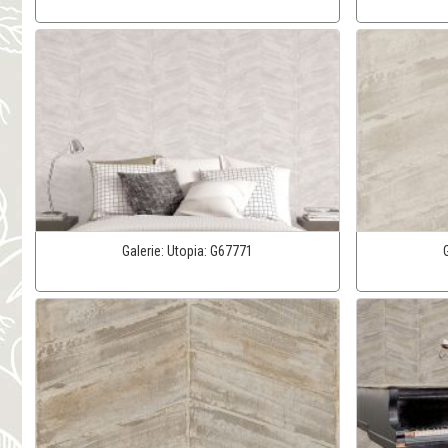
Galerie:
Utopia:
G67771