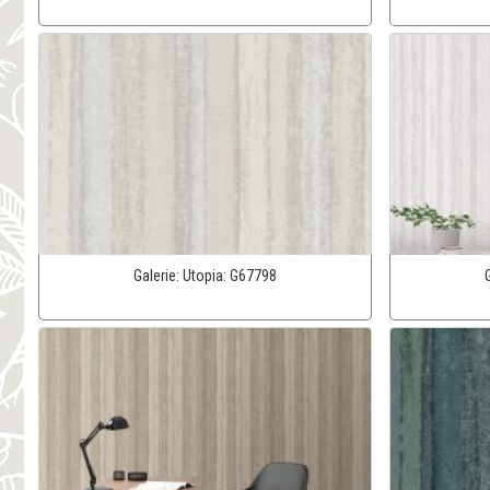
Galerie:
Utopia:
G67798