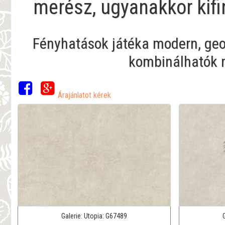
merész, ugyanakkor kif
Fényhatások játéka modern, ge
kombinálhatók 
Árajánlatot kérek
Galerie:
Utopia:
G67489