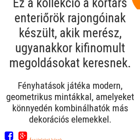
Ez a kollekció a kortárs
enteriőrök rajongóinak
készült, akik merész,
ugyanakkor kifinomult
megoldásokat keresnek.
Fényhatások játéka modern,
geometrikus mintákkal, amelyeket
könnyedén kombinálhatók más
dekorációs elemekkel.