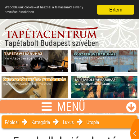
Weboldalunk cookie-kat használ a felhasználói élmény
Értem
növelése érdekében
Tapétabolt Budapest szívében
MENÜ
Főoldal
Kategória
Luxus
Utopia