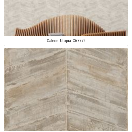
Galerie:
Utopia:
G67772