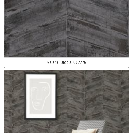
Galerie:
Utopia:
G67776