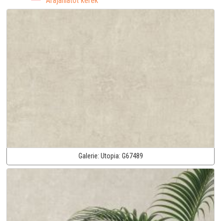
Árajánlatot kérek
Galerie:
Utopia:
G67489