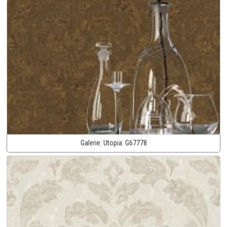
Galerie:
Utopia:
G67778