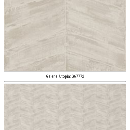
Galerie:
Utopia:
G67772