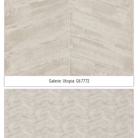
Galerie:
Utopia:
G67772