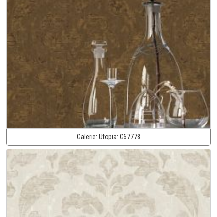
Galerie:
Utopia:
G67778