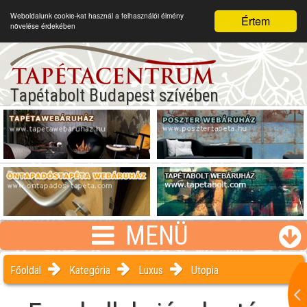
Weboldalunk cookie-kat használ a felhasználói élmény
Értem
növelése érdekében
Tapétabolt Budapest szívében
MENÜ
Főoldal
Kategória
Luxus
Utopia