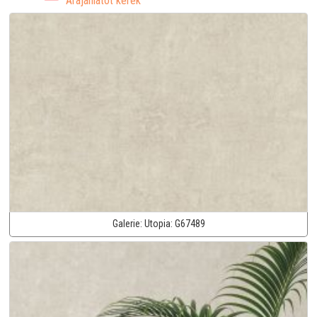
Árajánlatot kérek
Galerie:
Utopia:
G67489