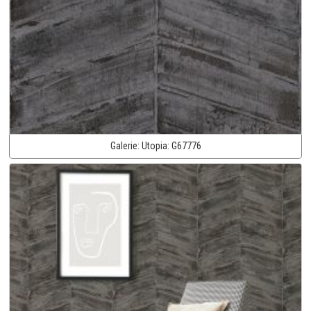
Galerie:
Utopia:
G67776