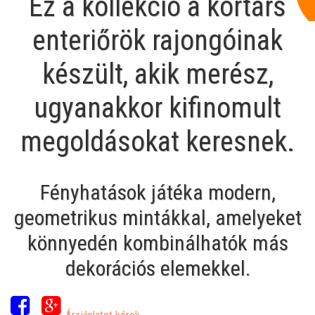
Ez a kollekció a kortárs
enteriőrök rajongóinak
készült, akik merész,
ugyanakkor kifinomult
megoldásokat keresnek.
Fényhatások játéka modern,
geometrikus mintákkal, amelyeket
könnyedén kombinálhatók más
dekorációs elemekkel.