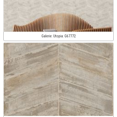
Galerie:
Utopia:
G67772