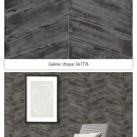
Galerie:
Utopia:
G67776