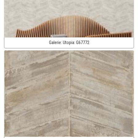
Galerie:
Utopia:
G67772