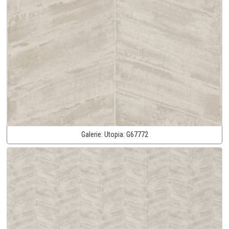
Galerie:
Utopia:
G67772