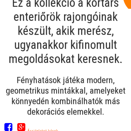
Ez a kollekció a kortárs
enteriőrök rajongóinak
készült, akik merész,
ugyanakkor kifinomult
megoldásokat keresnek.
Fényhatások játéka modern,
geometrikus mintákkal, amelyeket
könnyedén kombinálhatók más
dekorációs elemekkel.