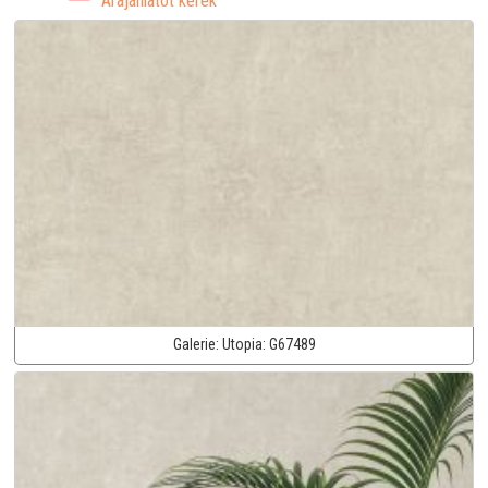
Árajánlatot kérek
Galerie:
Utopia:
G67489