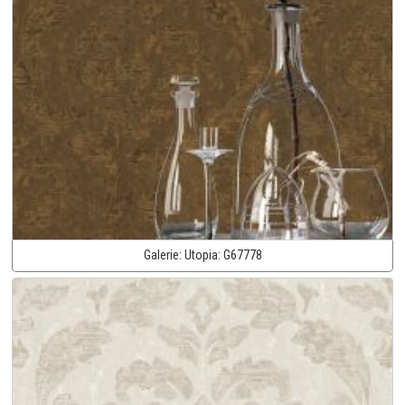
Galerie:
Utopia:
G67778