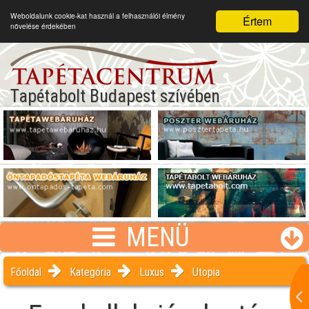
Weboldalunk cookie-kat használ a felhasználói élmény
Értem
növelése érdekében
Tapétabolt Budapest szívében
MENÜ
Főoldal
Kategória
Luxus
Utopia