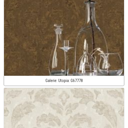
Galerie:
Utopia:
G67778