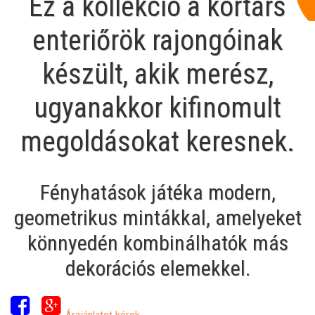
Ez a kollekció a kortárs
enteriőrök rajongóinak
készült, akik merész,
ugyanakkor kifinomult
megoldásokat keresnek.
Fényhatások játéka modern,
geometrikus mintákkal, amelyeket
könnyedén kombinálhatók más
dekorációs elemekkel.