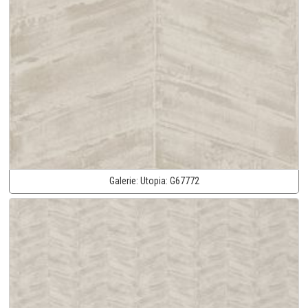
Galerie:
Utopia:
G67772