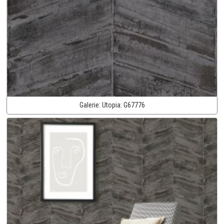
Galerie:
Utopia:
G67776