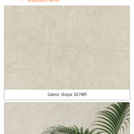
Árajánlatot kérek
Galerie:
Utopia:
G67489