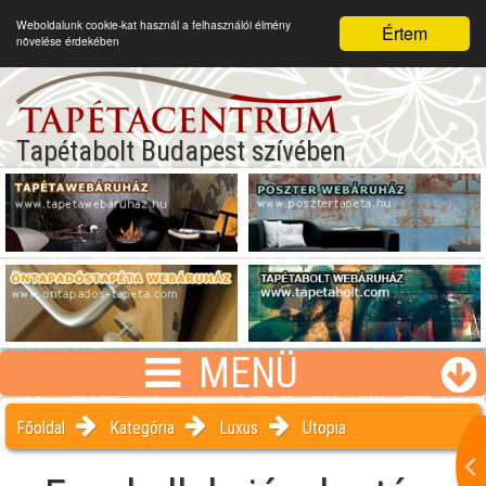
Weboldalunk cookie-kat használ a felhasználói élmény
Értem
növelése érdekében
Tapétabolt Budapest szívében
MENÜ
Főoldal
Kategória
Luxus
Utopia