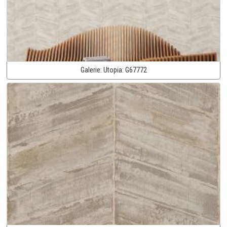
Galerie:
Utopia:
G67772