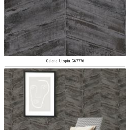
Galerie:
Utopia:
G67776