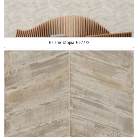
Galerie:
Utopia:
G67772