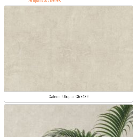
Árajánlatot kérek
Galerie:
Utopia:
G67489