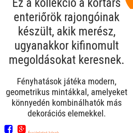
Ez a kollekció a kortárs
enteriőrök rajongóinak
készült, akik merész,
ugyanakkor kifinomult
megoldásokat keresnek.
Fényhatások játéka modern,
geometrikus mintákkal, amelyeket
könnyedén kombinálhatók más
dekorációs elemekkel.