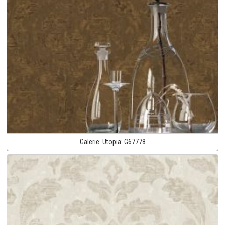
Galerie:
Utopia:
G67778