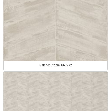
Galerie:
Utopia:
G67772