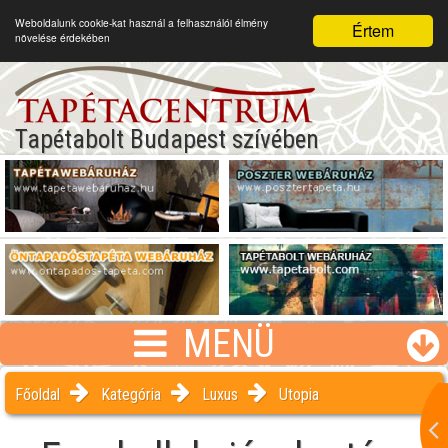
Weboldalunk cookie-kat használ a felhasználói élmény
Értem
növelése érdekében
Tapétabolt Budapest szívében
MENÜ
Főoldal
Kategória
Luxus
Utopia