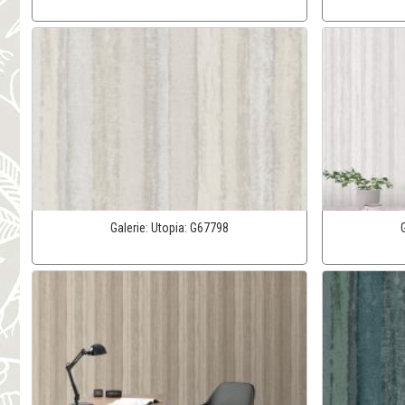
Galerie:
Utopia:
G67798