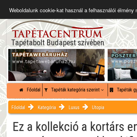
Weboldalunk cookie-kat használ a felhasználói élmény
Tapétabolt Budapest szívében
Főoldal
Tapéták kategória szerint
Tapéták gy
Főoldal
Kategória
Luxus
Utopia
Ez a kollekció a kortárs e