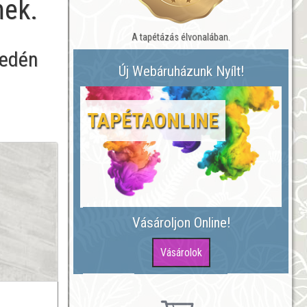
nek.
A tapétázás élvonalában.
yedén
Új Webáruházunk Nyílt!
TAPÉTAONLINE
Vásároljon Online!