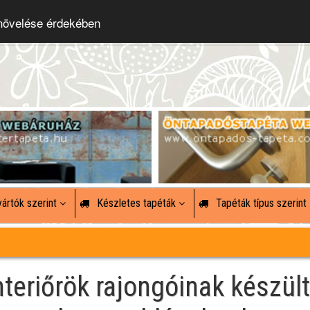
 növelése érdekében
ártók szerint
Készletes tapéták
Tapéták típus szerint
nteriőrök rajongóinak készült