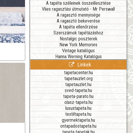
A tapéta széleinek összeillesztése
Vlies ragasztási útmutató - Mr Perswall
A ragasztó mennyisége
A ragasztó bekeverése
A tapéta ellenőrzése
Szerszámok tapétázáshoz
Nostalgic poszterek
New York Memories
Vintage katalógus
Hanna Werning Katalógus
Linkek
tapetacenter.hu
tapetauzlet.org
tapetauzlet.hu
sved-tapeta.hu
tapeta-parato.hu
olasz-tapeta.hu
luxustapeta.hu
textiltapeta.hu
gyermektapeta.hu
ontapadostapeta.hu
tapeta-tapetak.hu