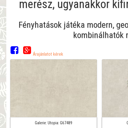
merész, ugyanakkor kif
Fényhatások játéka modern, ge
kombinálhatók 
Árajánlatot kérek
Galerie:
Utopia:
G67489