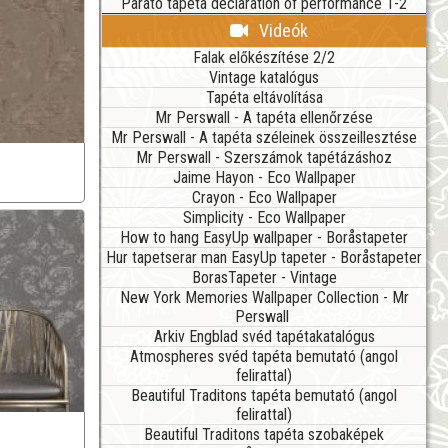
Parato tapéta declaration of performance 1-2
Videók
Falak előkészítése 2/2
Vintage katalógus
Tapéta eltávolítása
Mr Perswall - A tapéta ellenőrzése
Mr Perswall - A tapéta széleinek összeillesztése
Mr Perswall - Szerszámok tapétázáshoz
Jaime Hayon - Eco Wallpaper
Crayon - Eco Wallpaper
Simplicity - Eco Wallpaper
How to hang EasyUp wallpaper - Boråstapeter
Hur tapetserar man EasyUp tapeter - Boråstapeter
BorasTapeter - Vintage
New York Memories Wallpaper Collection - Mr
Perswall
Arkiv Engblad svéd tapétakatalógus
Atmospheres svéd tapéta bemutató (angol
felirattal)
Beautiful Traditons tapéta bemutató (angol
felirattal)
Beautiful Traditons tapéta szobaképek