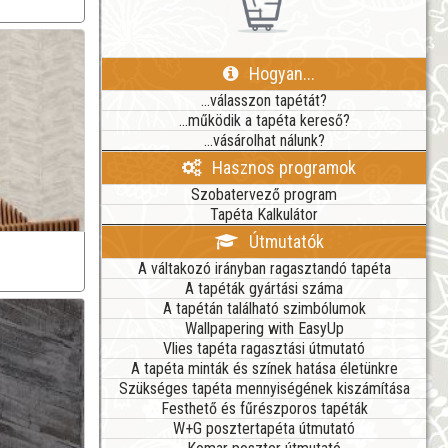
Hogyan...
...válasszon tapétát?
...működik a tapéta kereső?
...vásárolhat nálunk?
Hasznos programok
Szobatervező program
Tapéta Kalkulátor
Útmutatók
A váltakozó irányban ragasztandó tapéta
A tapéták gyártási száma
A tapétán található szimbólumok
Wallpapering with EasyUp
Vlies tapéta ragasztási útmutató
A tapéta minták és színek hatása életünkre
Szükséges tapéta mennyiségének kiszámítása
Festhető és fűrészporos tapéták
W+G posztertapéta útmutató