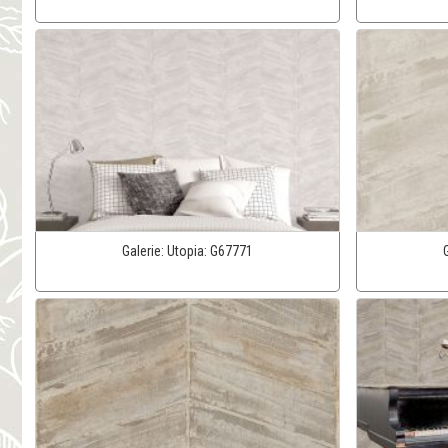
Galerie:
Utopia:
G67771