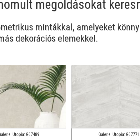
inomult megoldásokat keres
ometrikus mintákkal, amelyeket könn
más dekorációs elemekkel.
Galerie:
Utopia:
G67489
Galerie:
Utopia:
G67771