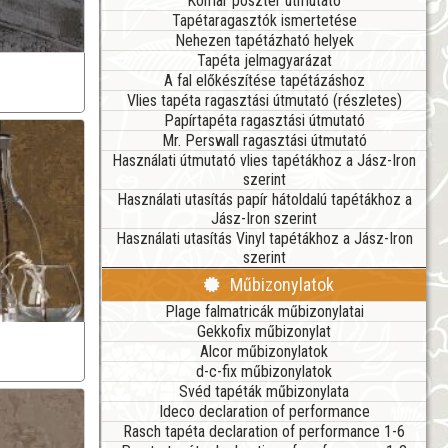
Komar poszter útmutató
Tapétaragasztók ismertetése
Nehezen tapétázható helyek
Tapéta jelmagyarázat
A fal előkészítése tapétázáshoz
Vlies tapéta ragasztási útmutató (részletes)
Papírtapéta ragasztási útmutató
Mr. Perswall ragasztási útmutató
Használati útmutató vlies tapétákhoz a Jász-Iron
szerint
Használati utasítás papír hátoldalú tapétákhoz a
Jász-Iron szerint
Használati utasítás Vinyl tapétákhoz a Jász-Iron
szerint
Műbizonylatok
Plage falmatricák műbizonylatai
Gekkofix műbizonylat
Alcor műbizonylatok
d-c-fix műbizonylatok
Svéd tapéták műbizonylata
Ideco declaration of performance
Rasch tapéta declaration of performance 1-6