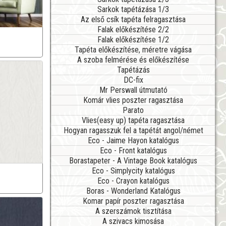
Sarkok tapétázása 1/3
Az első csík tapéta felragasztása
Falak előkészítése 2/2
Falak előkészítése 1/2
Tapéta előkészítése, méretre vágása
A szoba felmérése és előkészítése
Tapétázás
DC-fix
Mr Perswall útmutató
Komár vlies poszter ragasztása
Parato
Vlies(easy up) tapéta ragasztása
Hogyan ragasszuk fel a tapétát angol/német
Eco - Jaime Hayon katalógus
Eco - Front katalógus
Borastapeter - A Vintage Book katalógus
Eco - Simplycity katalógus
Eco - Crayon katalógus
Boras - Wonderland Katalógus
Komar papír poszter ragasztása
A szerszámok tisztítása
A szivacs kimosása