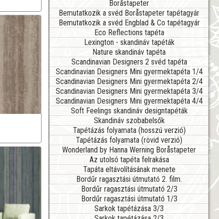
Boråstapeter
Bemutatkozik a svéd Boråstapeter tapétagyár
Bemutatkozik a svéd Engblad & Co tapétagyár
Eco Reflections tapéta
Lexington - skandináv tapéták
Nature skandináv tapéta
Scandinavian Designers 2 svéd tapéta
Scandinavian Designers Mini gyermektapéta 1/4
Scandinavian Designers Mini gyermektapéta 2/4
Scandinavian Designers Mini gyermektapéta 3/4
Scandinavian Designers Mini gyermektapéta 4/4
Soft Feelings skandináv designtapéták
Skandináv szobabelsők
Tapétázás folyamata (hosszú verzió)
Tapétázás folyamata (rövid verzió)
Wonderland by Hanna Werning Boråstapeter
Az utolsó tapéta felrakása
Tapáta eltávolításának menete
Bordűr ragasztási útmutató 2. film.
Bordűr ragasztási útmutató 2/3
Bordűr ragasztási útmutató 1/3
Sarkok tapétázása 3/3
Sarkok tapétázása 2/3