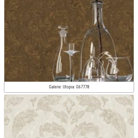
Galerie:
Utopia:
G67778