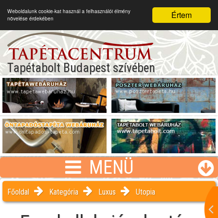
Weboldalunk cookie-kat használ a felhasználói élmény
Értem
növelése érdekében
Tapétabolt Budapest szívében
MENÜ
Főoldal
Kategória
Luxus
Utopia