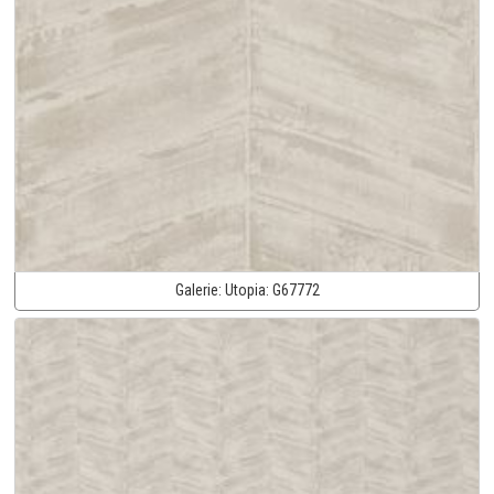
Galerie:
Utopia:
G67772