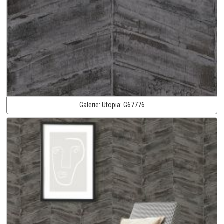
Galerie:
Utopia:
G67776