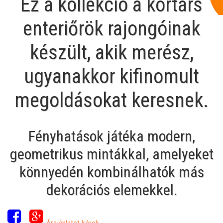
Ez a kollekció a kortárs
enteriőrök rajongóinak
készült, akik merész,
ugyanakkor kifinomult
megoldásokat keresnek.
Fényhatások játéka modern,
geometrikus mintákkal, amelyeket
könnyedén kombinálhatók más
dekorációs elemekkel.