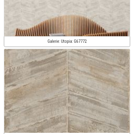
Galerie:
Utopia:
G67772