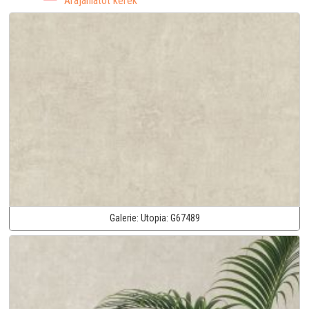
Árajánlatot kérek
Galerie:
Utopia:
G67489