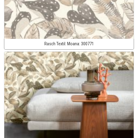
Rasch Textil:
Moana:
300771