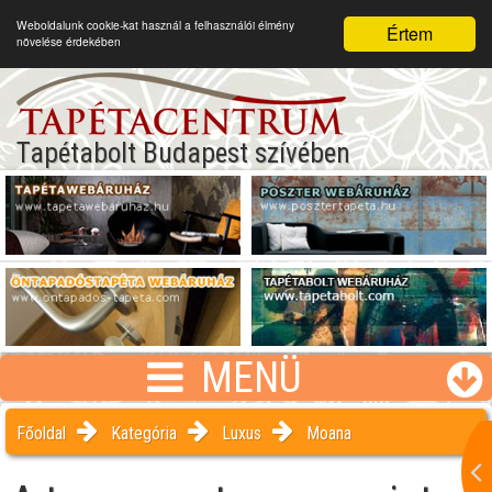
Weboldalunk cookie-kat használ a felhasználói élmény
Értem
növelése érdekében
Tapétabolt Budapest szívében
MENÜ
Főoldal
Kategória
Luxus
Moana