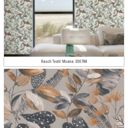
Rasch Textil:
Moana:
300788