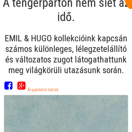
A tengerparton nem siet az
idő.
EMIL & HUGO kollekcióink kapcsán
számos különleges, lélegzetelállító
és változatos zugot látogathattunk
meg világkörüli utazásunk során.
Árajánlatot kérek