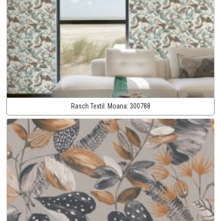
Rasch Textil:
Moana:
300788