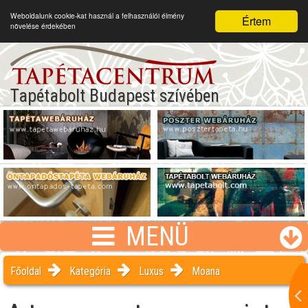
Weboldalunk cookie-kat használ a felhasználói élmény
Értem
növelése érdekében
Tapétabolt Budapest szívében
MENÜ
Főoldal
Kategória
Luxus
Moana