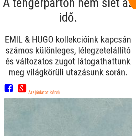
A tengerparton nem siet az
idő.
EMIL & HUGO kollekcióink kapcsán
számos különleges, lélegzetelállító
és változatos zugot látogathattunk
meg világkörüli utazásunk során.
Árajánlatot kérek