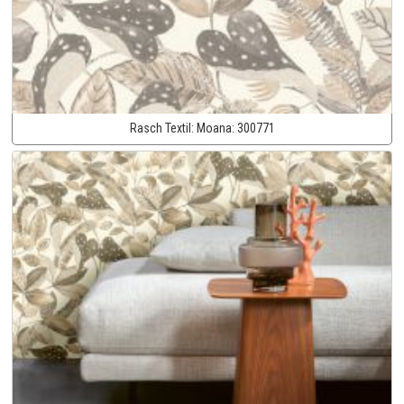
Rasch Textil:
Moana:
300771