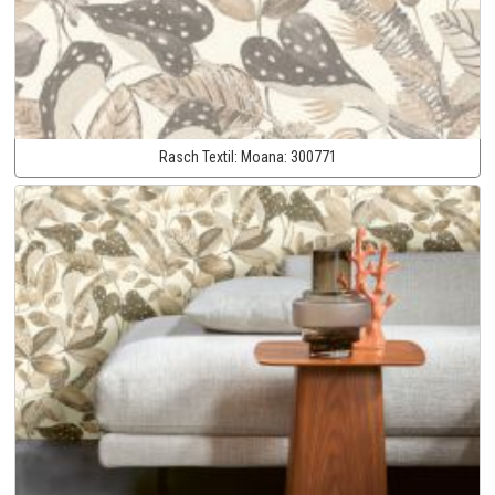
Rasch Textil:
Moana:
300771