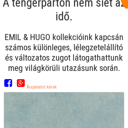
A tengerparton nem siet az
idő.
EMIL & HUGO kollekcióink kapcsán
számos különleges, lélegzetelállító
és változatos zugot látogathattunk
meg világkörüli utazásunk során.
Árajánlatot kérek