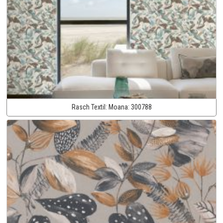
Rasch Textil:
Moana:
300788