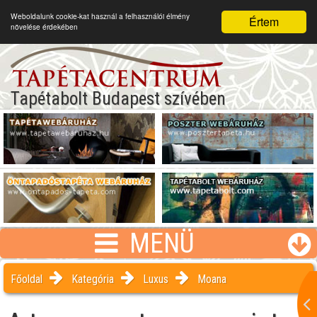
Weboldalunk cookie-kat használ a felhasználói élmény
Értem
növelése érdekében
Tapétabolt Budapest szívében
MENÜ
Főoldal
Kategória
Luxus
Moana