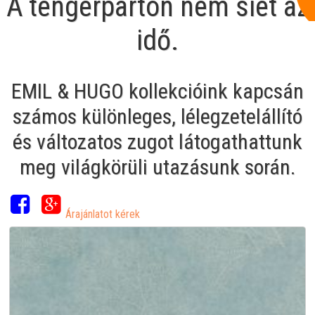
A tengerparton nem siet az
idő.
EMIL & HUGO kollekcióink kapcsán
számos különleges, lélegzetelállító
és változatos zugot látogathattunk
meg világkörüli utazásunk során.
Árajánlatot kérek