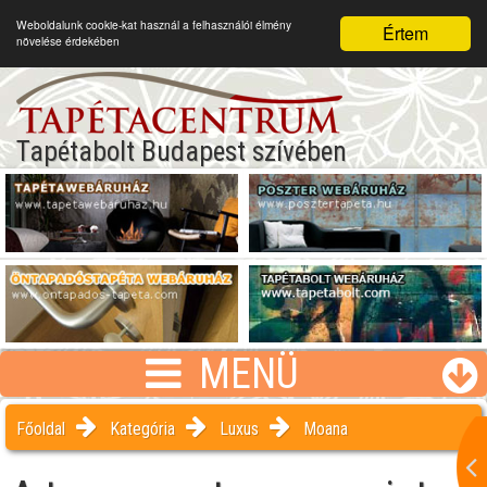
Weboldalunk cookie-kat használ a felhasználói élmény
Értem
növelése érdekében
Tapétabolt Budapest szívében
MENÜ
Főoldal
Kategória
Luxus
Moana