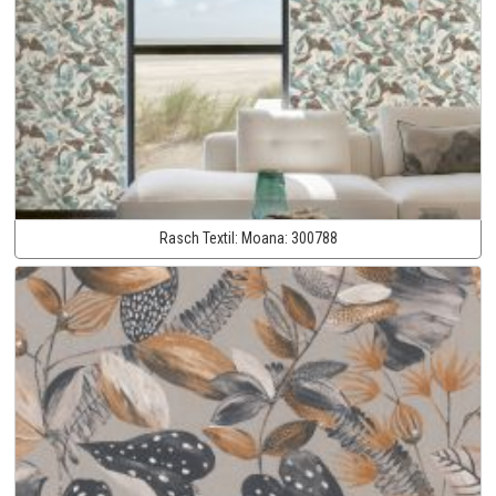
Rasch Textil:
Moana:
300788