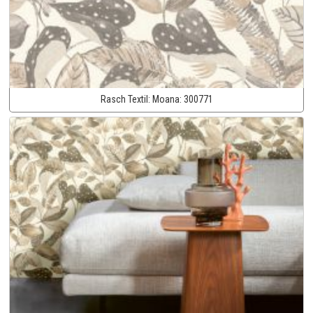
Rasch Textil:
Moana:
300771