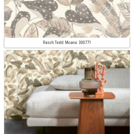
Rasch Textil:
Moana:
300771