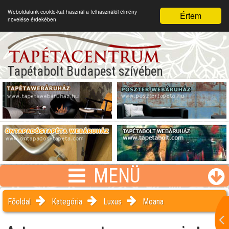
Weboldalunk cookie-kat használ a felhasználói élmény
Értem
növelése érdekében
Tapétabolt Budapest szívében
MENÜ
Főoldal
Kategória
Luxus
Moana