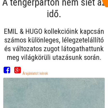
A tengerparton nem siet az
idő.
EMIL & HUGO kollekcióink kapcsán
számos különleges, lélegzetelállító
és változatos zugot látogathattunk
meg világkörüli utazásunk során.
Árajánlatot kérek