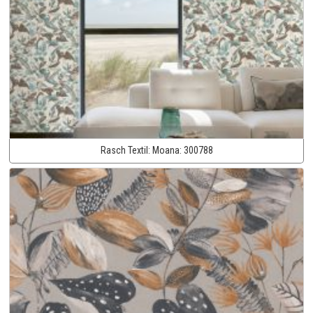
Rasch Textil:
Moana:
300788