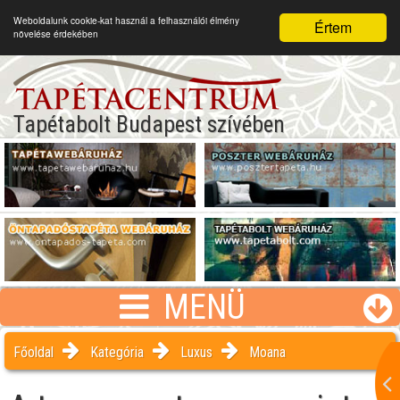
Weboldalunk cookie-kat használ a felhasználói élmény
Értem
növelése érdekében
Tapétabolt Budapest szívében
MENÜ
Főoldal
Kategória
Luxus
Moana