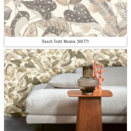
Rasch Textil:
Moana:
300771