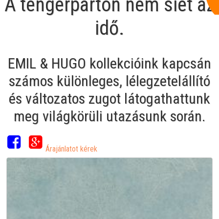
A tengerparton nem siet az
idő.
EMIL & HUGO kollekcióink kapcsán
számos különleges, lélegzetelállító
és változatos zugot látogathattunk
meg világkörüli utazásunk során.
Árajánlatot kérek