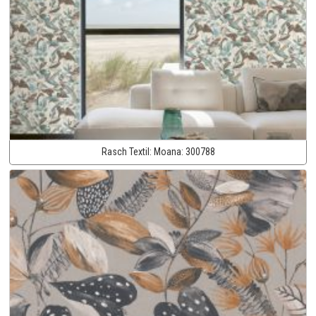
Rasch Textil:
Moana:
300788